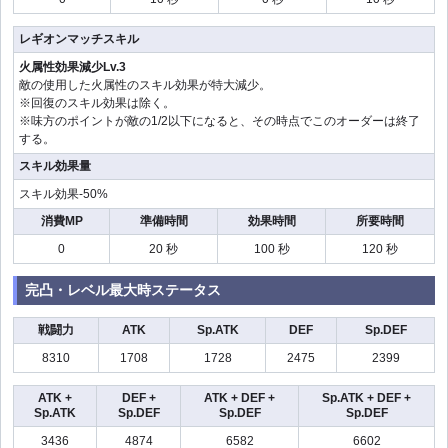
レギオンマッチスキル
火属性効果減少Lv.3
敵の使用した火属性のスキル効果が特大減少。
※回復のスキル効果は除く。
※味方のポイントが敵の1/2以下になると、その時点でこのオーダーは終了
する。
スキル効果量
スキル効果-50%
消費MP
準備時間
効果時間
所要時間
0
20 秒
100 秒
120 秒
完凸・レベル最大時ステータス
戦闘力
ATK
Sp.ATK
DEF
Sp.DEF
8310
1708
1728
2475
2399
ATK +
DEF +
ATK + DEF +
Sp.ATK + DEF +
Sp.ATK
Sp.DEF
Sp.DEF
Sp.DEF
3436
4874
6582
6602