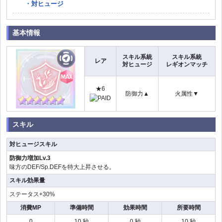
対ヒュージ
基本情報
スキル系統
スキル系統
レア
対ヒュージ
レギオンマッチ
★6
防御力▲
火属性▼
スキル
対ヒュージスキル
防御力増加Lv.3
味方のDEF/Sp.DEFを特大上昇させる。
スキル効果量
ステータス+30%
消費MP
準備時間
効果時間
所要時間
0
10 秒
0 秒
10 秒