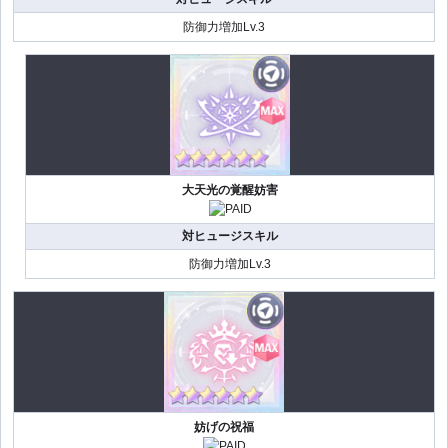
防御力増加Lv.3
大天光の覚醒妨害
対ヒュージスキル
防御力増加Lv.3
妨げの祝福