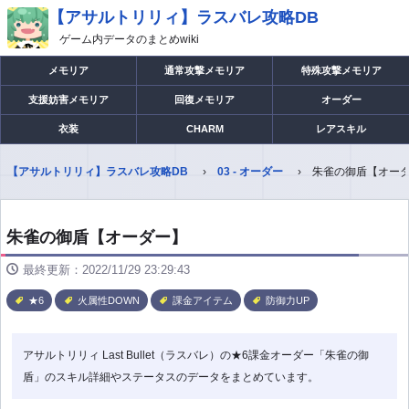
【アサルトリリィ】ラスバレ攻略DB
ゲーム内データのまとめwiki
メモリア
通常攻撃メモリア
特殊攻撃メモリア
支援妨害メモリア
回復メモリア
オーダー
衣装
CHARM
レアスキル
【アサルトリリィ】ラスバレ攻略DB
03 - オーダー
朱雀の御盾【オー
朱雀の御盾【オーダー】
最終更新：2022/11/29 23:29:43
★6
火属性DOWN
課金アイテム
防御力UP
アサルトリリィ Last Bullet（ラスバレ）の★6課金オーダー「朱雀の御
盾」のスキル詳細やステータスのデータをまとめています。