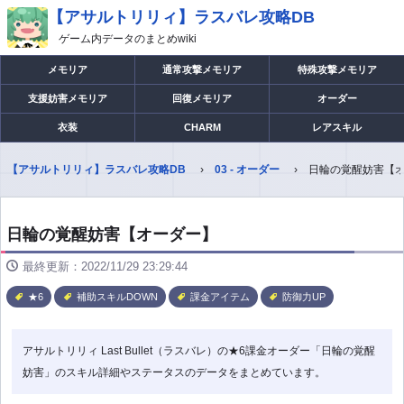
【アサルトリリィ】ラスバレ攻略DB
ゲーム内データのまとめwiki
メモリア
通常攻撃メモリア
特殊攻撃メモリア
支援妨害メモリア
回復メモリア
オーダー
衣装
CHARM
レアスキル
【アサルトリリィ】ラスバレ攻略DB
03 - オーダー
日輪の覚醒妨害【
日輪の覚醒妨害【オーダー】
最終更新：2022/11/29 23:29:44
★6
補助スキルDOWN
課金アイテム
防御力UP
アサルトリリィ Last Bullet（ラスバレ）の★6課金オーダー「日輪の覚醒
妨害」のスキル詳細やステータスのデータをまとめています。