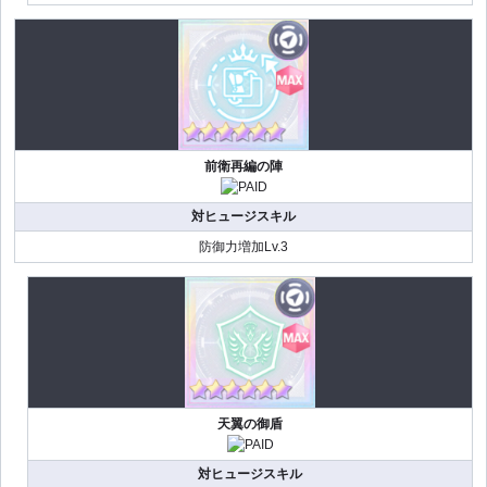
前衛再編の陣
対ヒュージスキル
防御力増加Lv.3
天翼の御盾
対ヒュージスキル