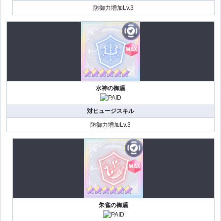
防御力増加Lv.3
水神の御盾
対ヒュージスキル
防御力増加Lv.3
朱雀の御盾