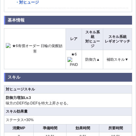
対ヒュージ
基本情報
スキル系
統
スキル系統
レア
対ヒュー
レギオンマッチ
ジ
★6
防御力▲
補助スキル▼
スキル
対ヒュージスキル
防御力増加Lv.3
味方のDEF/Sp.DEFを特大上昇させる。
スキル効果量
ステータス+30%
消費MP
準備時間
効果時間
所要時間