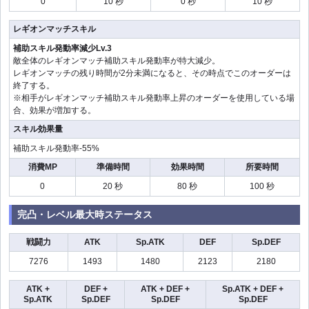
0
10 秒
0 秒
10 秒
レギオンマッチスキル
補助スキル発動率減少Lv.3
敵全体のレギオンマッチ補助スキル発動率が特大減少。
レギオンマッチの残り時間が2分未満になると、その時点でこのオーダーは
終了する。
※相手がレギオンマッチ補助スキル発動率上昇のオーダーを使用している場
合、効果が増加する。
スキル効果量
補助スキル発動率-55%
消費MP
準備時間
効果時間
所要時間
0
20 秒
80 秒
100 秒
完凸・レベル最大時ステータス
戦闘力
ATK
Sp.ATK
DEF
Sp.DEF
7276
1493
1480
2123
2180
ATK +
DEF +
ATK + DEF +
Sp.ATK + DEF +
Sp.ATK
Sp.DEF
Sp.DEF
Sp.DEF