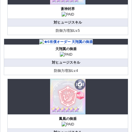
蒼神封界
対ヒュージスキル
防御力増加Lv.5
天翔翼の御盾
対ヒュージスキル
防御力増加Lv.4
鳳凰の御盾