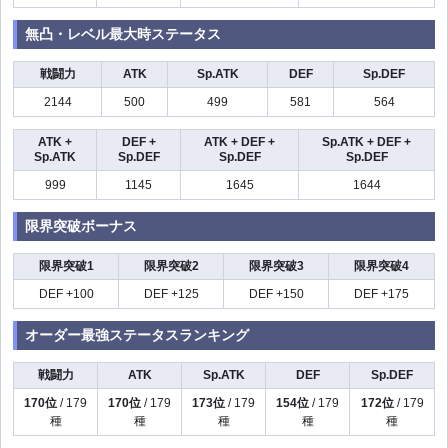
無凸・レベル最大時ステータス
戦闘力
ATK
Sp.ATK
DEF
Sp.DEF
2144
500
499
581
564
ATK +
DEF +
ATK + DEF +
Sp.ATK + DEF +
Sp.ATK
Sp.DEF
Sp.DEF
Sp.DEF
999
1145
1645
1644
限界突破ボーナス
限界突破1
限界突破2
限界突破3
限界突破4
DEF +100
DEF +125
DEF +150
DEF +175
オーダー最強ステータスランキング
戦闘力
ATK
Sp.ATK
DEF
Sp.DEF
170位
/ 179
170位
/ 179
173位
/ 179
154位
/ 179
172位
/ 179
種
種
種
種
種