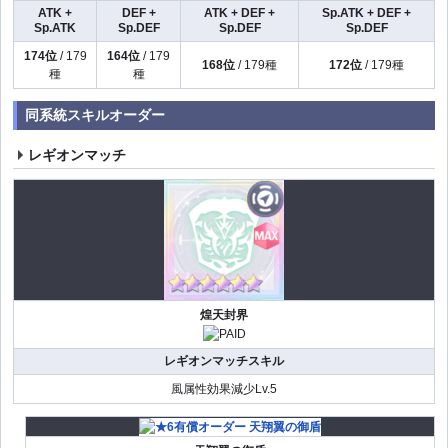
ATK +
DEF +
ATK + DEF +
Sp.ATK + DEF +
Sp.ATK
Sp.DEF
Sp.DEF
Sp.DEF
174位
/ 179
164位
/ 179
168位
/ 179種
172位
/ 179種
種
種
同系統スキルオーダー
レギオンマッチ
煌天封界
レギオンマッチスキル
風属性効果減少Lv.5