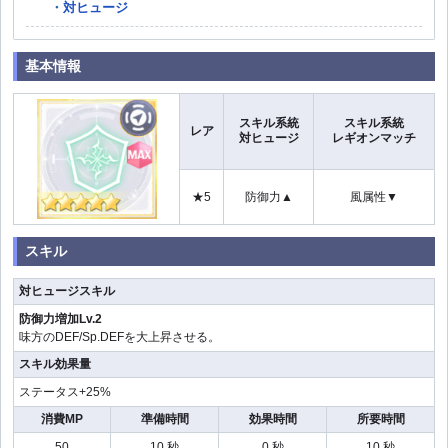
対ヒュージ
基本情報
スキル系統
スキル系統
レア
対ヒュージ
レギオンマッチ
★5
防御力▲
風属性▼
スキル
対ヒュージスキル
防御力増加Lv.2
味方のDEF/Sp.DEFを大上昇させる。
スキル効果量
ステータス+25%
消費MP
準備時間
効果時間
所要時間
50
10 秒
0 秒
10 秒