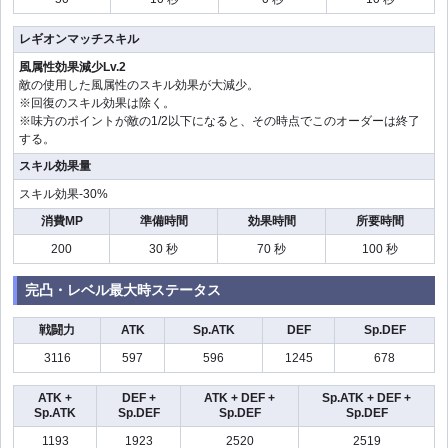
レギオンマッチスキル
風属性効果減少Lv.2
敵の使用した風属性のスキル効果が大減少。
※回復のスキル効果は除く。
※味方のポイントが敵の1/2以下になると、その時点でこのオーダーは終了
する。
スキル効果量
スキル効果-30%
消費MP
準備時間
効果時間
所要時間
200
30 秒
70 秒
100 秒
完凸・レベル最大時ステータス
戦闘力
ATK
Sp.ATK
DEF
Sp.DEF
3116
597
596
1245
678
ATK +
DEF +
ATK + DEF +
Sp.ATK + DEF +
Sp.ATK
Sp.DEF
Sp.DEF
Sp.DEF
1193
1923
2520
2519