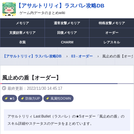
【アサルトリリィ】ラスバレ攻略DB
ゲーム内データのまとめwiki
メモリア
通常攻撃メモリア
特殊攻撃メモリア
支援妨害メモリア
回復メモリア
オーダー
衣装
CHARM
レアスキル
【アサルトリリィ】ラスバレ攻略DB
03 - オーダー
風止めの盾【オー
風止めの盾【オーダー】
最終更新：2022/11/30 14:45:17
★5
防御力UP
風属性DOWN
アサルトリリィ Last Bullet（ラスバレ）の★5オーダー「風止めの盾」の
スキル詳細やステータスのデータをまとめています。