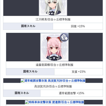
江川樟美/百合ヶ丘標準制服
固有スキル
回復 +15%
遠藤亜羅椰/百合ヶ丘標準制服
固有スキル
支援 +15%
高須賀月詩/百合ヶ丘標準制服
固有スキル
通常範囲攻撃 +15%