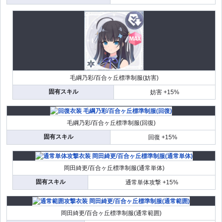
毛綱乃彩/百合ヶ丘標準制服(妨害)
固有スキル
妨害 +15%
毛綱乃彩/百合ヶ丘標準制服(回復)
固有スキル
回復 +15%
岡田綺更/百合ヶ丘標準制服(通常単体)
固有スキル
通常単体攻撃 +15%
岡田綺更/百合ヶ丘標準制服(通常範囲)