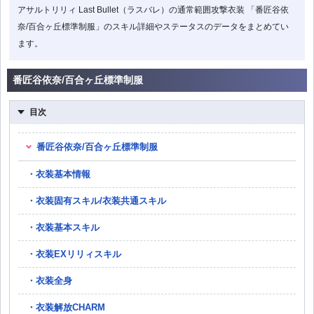
アサルトリリィ Last Bullet（ラスバレ）の通常範囲攻撃衣装 「番匠谷依
奈/百合ヶ丘標準制服」のスキル詳細やステータスのデータをまとめてい
ます。
番匠谷依奈/百合ヶ丘標準制服
目次
番匠谷依奈/百合ヶ丘標準制服
衣装基本情報
衣装固有スキル/衣装共通スキル
衣装基本スキル
衣装EXリリィスキル
衣装全身
衣装解放CHARM