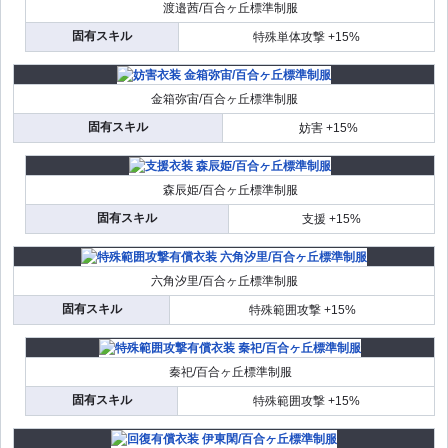
渡邉茜/百合ヶ丘標準制服
固有スキル
特殊単体攻撃 +15%
金箱弥宙/百合ヶ丘標準制服
固有スキル
妨害 +15%
森辰姫/百合ヶ丘標準制服
固有スキル
支援 +15%
六角汐里/百合ヶ丘標準制服
固有スキル
特殊範囲攻撃 +15%
秦祀/百合ヶ丘標準制服
固有スキル
特殊範囲攻撃 +15%