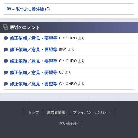
09 – 暇つぶし番外編
(5)
最近のコメント
修正依頼／意見・要望等
C＊CHRO より
修正依頼／意見・要望等
匿名 より
修正依頼／意見・要望等
C＊CHRO より
修正依頼／意見・要望等
CJ より
修正依頼／意見・要望等
C＊CHRO より
トップ
運営者情報
プライバシーポリシー
問い合わせ