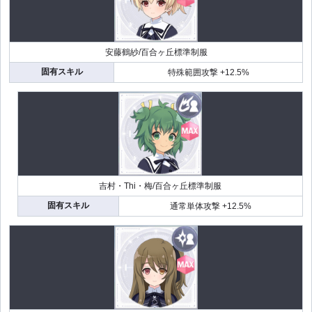
安藤鶴紗/百合ヶ丘標準制服
固有スキル
特殊範囲攻撃 +12.5%
吉村・Thi・梅/百合ヶ丘標準制服
固有スキル
通常単体攻撃 +12.5%