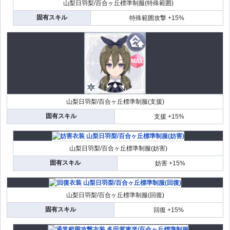
山梨日羽梨/百合ヶ丘標準制服(特殊範囲)
固有スキル
特殊範囲攻撃 +15%
山梨日羽梨/百合ヶ丘標準制服(支援)
固有スキル
支援 +15%
山梨日羽梨/百合ヶ丘標準制服(妨害)
固有スキル
妨害 +15%
山梨日羽梨/百合ヶ丘標準制服(回復)
固有スキル
回復 +15%