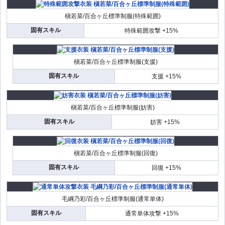
槇若菜/百合ヶ丘標準制服(特殊範囲)
固有スキル
特殊範囲攻撃 +15%
槇若菜/百合ヶ丘標準制服(支援)
固有スキル
支援 +15%
槇若菜/百合ヶ丘標準制服(妨害)
固有スキル
妨害 +15%
槇若菜/百合ヶ丘標準制服(回復)
固有スキル
回復 +15%
毛綱乃彩/百合ヶ丘標準制服(通常単体)
固有スキル
通常単体攻撃 +15%