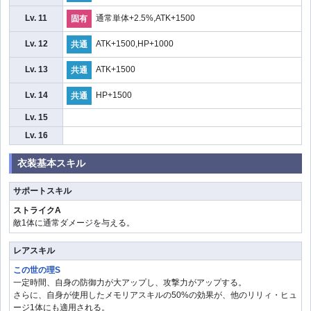
Lv. 11
通常単体+2.5%,ATK+1500
固有
Lv. 12
ATK+1500,HP+1000
共通
Lv. 13
ATK+1500
共通
Lv. 14
HP+1500
共通
Lv. 15
Lv. 16
衣装基本スキル
サポートスキル
ストライクA
敵1体に通常ダメージを与える。
レアスキル
この世の理S
一定時間、自身の防御力が大アップし、攻撃力がアップする。
さらに、自身が使用したメモリアスキルの50%の効果が、他のリリィ・ヒュ
ージ1体にも適用される。