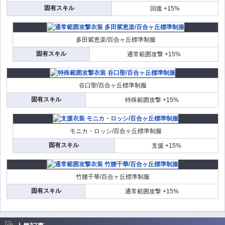
固有スキル
回復 +15%
多田紫恵楽/百合ヶ丘標準制服
固有スキル
通常範囲攻撃 +15%
谷口聖/百合ヶ丘標準制服
固有スキル
特殊範囲攻撃 +15%
モニカ・ロッシ/百合ヶ丘標準制服
固有スキル
支援 +15%
竹腰千華/百合ヶ丘標準制服
固有スキル
通常範囲攻撃 +15%