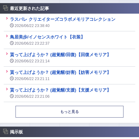
最近更新された記事
ラスバレ クリエイターズコラボメモリアコレクション
2026/06/22 23:38:40
鳥居美歩/イノセンスホワイト【衣装】
2026/06/22 23:22:37
貰って上げようか？ (超覚醒/回復)【回復メモリア】
2026/06/22 23:21:14
貰って上げようか？ (超覚醒/妨害)【妨害メモリア】
2026/06/22 23:21:11
貰って上げようか？ (超覚醒/支援)【支援メモリア】
2026/06/22 23:21:06
もっと見る
掲示板