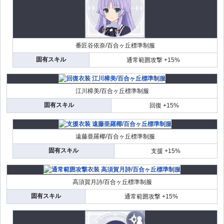
番匠谷依奈/百合ヶ丘標準制服
固有スキル
通常範囲攻撃 +15%
江川樟美/百合ヶ丘標準制服
固有スキル
回復 +15%
遠藤亜羅椰/百合ヶ丘標準制服
固有スキル
支援 +15%
高須賀月詩/百合ヶ丘標準制服
固有スキル
通常範囲攻撃 +15%