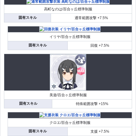
高町なのは/百合ヶ丘標準制服
固有スキル
通常範囲攻撃 +7.5%
イリヤ/百合ヶ丘標準制服
固有スキル
回復 +7.5%
美遊/百合ヶ丘標準制服
固有スキル
特殊範囲攻撃 +15%
クロエ/百合ヶ丘標準制服
固有スキル
支援 +7.5%