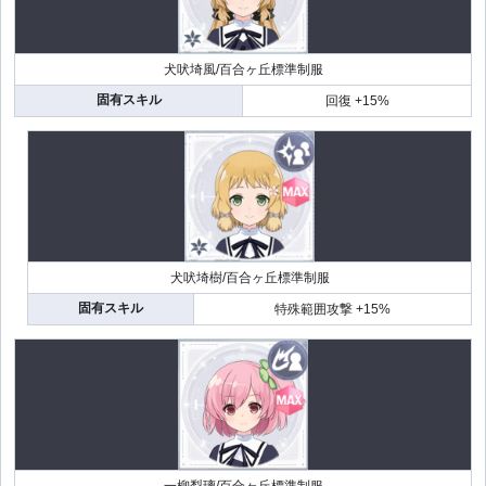
犬吠埼風/百合ヶ丘標準制服
固有スキル
回復 +15%
犬吠埼樹/百合ヶ丘標準制服
固有スキル
特殊範囲攻撃 +15%
一柳梨璃/百合ヶ丘標準制服