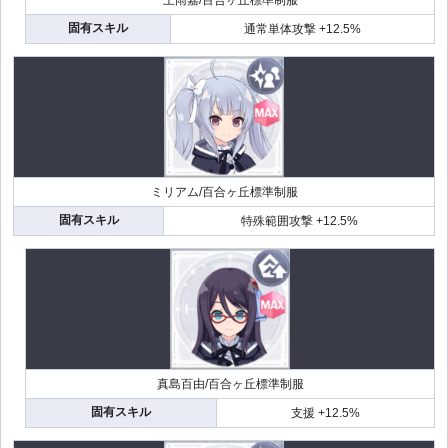
固有スキル
通常単体攻撃 +12.5%
ミリアム/百合ヶ丘標準制服
固有スキル
特殊範囲攻撃 +12.5%
真島百由/百合ヶ丘標準制服
固有スキル
支援 +12.5%