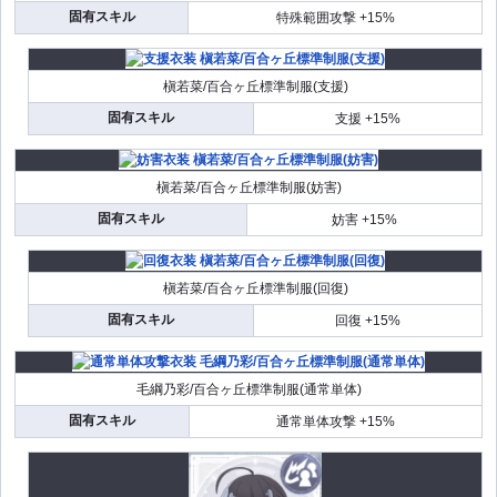
固有スキル
特殊範囲攻撃 +15%
槇若菜/百合ヶ丘標準制服(支援)
固有スキル
支援 +15%
槇若菜/百合ヶ丘標準制服(妨害)
固有スキル
妨害 +15%
槇若菜/百合ヶ丘標準制服(回復)
固有スキル
回復 +15%
毛綱乃彩/百合ヶ丘標準制服(通常単体)
固有スキル
通常単体攻撃 +15%