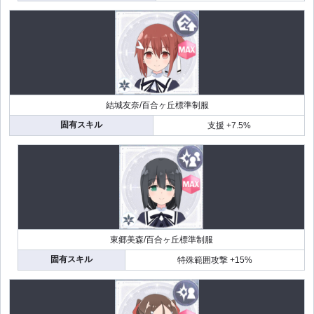
結城友奈/百合ヶ丘標準制服
固有スキル
支援 +7.5%
東郷美森/百合ヶ丘標準制服
固有スキル
特殊範囲攻撃 +15%