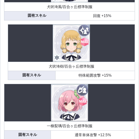
犬吠埼風/百合ヶ丘標準制服
固有スキル
回復 +15%
犬吠埼樹/百合ヶ丘標準制服
固有スキル
特殊範囲攻撃 +15%
一柳梨璃/百合ヶ丘標準制服
固有スキル
通常単体攻撃 +12.5%