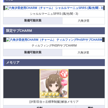
シャルルマーニュSP.RS (風/光/闇 - 3)
装備可能衣装
六角汐里
限定サブCHARM
ティルフィングPrtSP/サブCHARM
装備可能衣装
六角汐里
メモリア
[汐里/百合ヶ丘標準制服] 解放メモリア