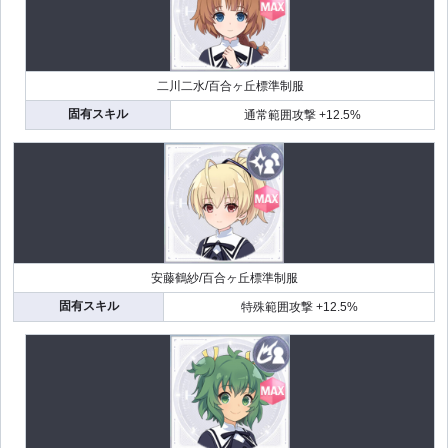
二川二水/百合ヶ丘標準制服
固有スキル
通常範囲攻撃 +12.5%
安藤鶴紗/百合ヶ丘標準制服
固有スキル
特殊範囲攻撃 +12.5%