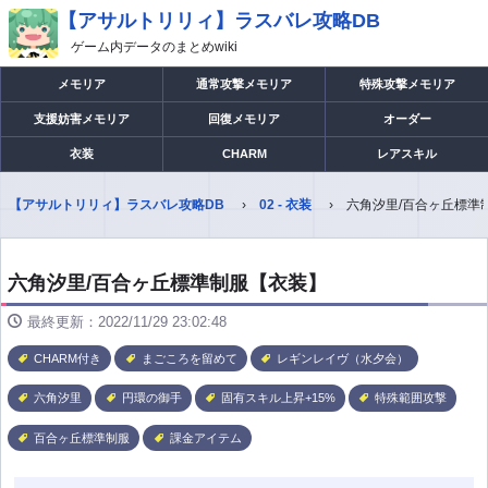
【アサルトリリィ】ラスバレ攻略DB
ゲーム内データのまとめwiki
メモリア
通常攻撃メモリア
特殊攻撃メモリア
支援妨害メモリア
回復メモリア
オーダー
衣装
CHARM
レアスキル
【アサルトリリィ】ラスバレ攻略DB
02 - 衣装
六角汐里/百合ヶ丘標準
六角汐里/百合ヶ丘標準制服【衣装】
最終更新：2022/11/29 23:02:48
CHARM付き
まごころを留めて
レギンレイヴ（水夕会）
六角汐里
円環の御手
固有スキル上昇+15%
特殊範囲攻撃
百合ヶ丘標準制服
課金アイテム