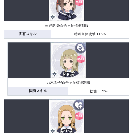
三好夏凜/百合ヶ丘標準制服
固有スキル
特殊単体攻撃 +15%
乃木園子/百合ヶ丘標準制服
固有スキル
妨害 +15%