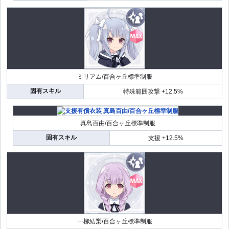
ミリアム/百合ヶ丘標準制服
固有スキル
特殊範囲攻撃 +12.5%
真島百由/百合ヶ丘標準制服
固有スキル
支援 +12.5%
一柳結梨/百合ヶ丘標準制服