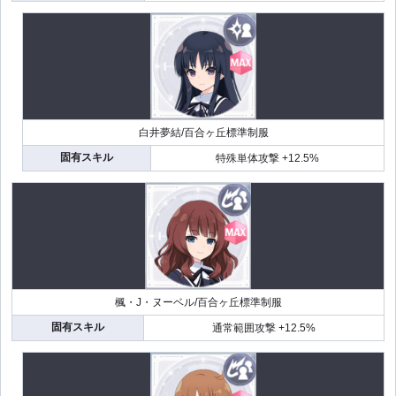
白井夢結/百合ヶ丘標準制服
固有スキル
特殊単体攻撃 +12.5%
楓・J・ヌーベル/百合ヶ丘標準制服
固有スキル
通常範囲攻撃 +12.5%