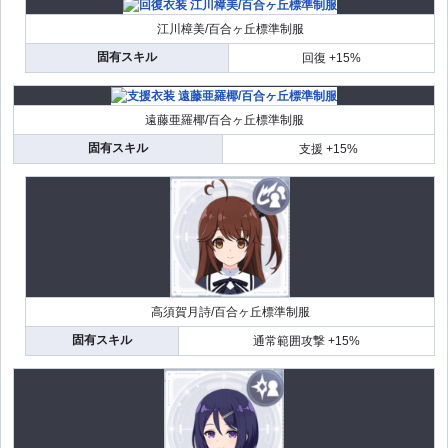
江川樟美/百合ヶ丘標準制服
固有スキル
回復 +15%
遠藤亜羅椰/百合ヶ丘標準制服
固有スキル
支援 +15%
高須賀月詩/百合ヶ丘標準制服
固有スキル
通常範囲攻撃 +15%