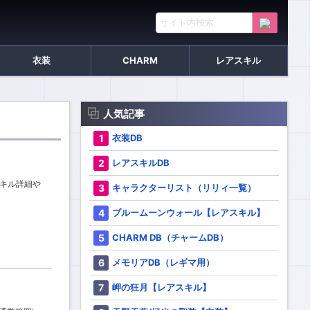
衣装
CHARM
レアスキル
人気記事
衣装DB
レアスキルDB
スキル詳細や
キャラクターリスト（リリィ一覧）
ブルームーンウォール【レアスキル】
CHARM DB（チャームDB）
メモリアDB（レギマ用）
岬の狂月【レアスキル】