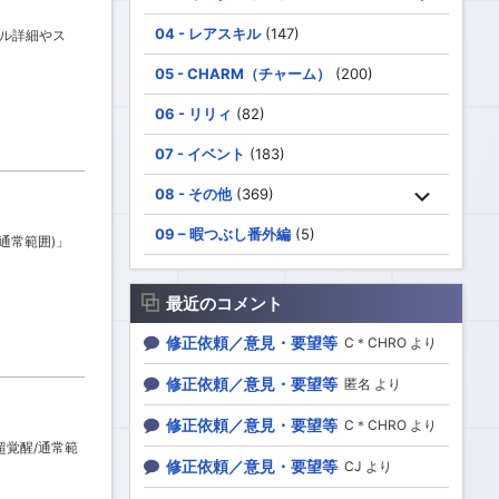
04 - レアスキル
(147)
キル詳細やス
05 - CHARM（チャーム）
(200)
06 - リリィ
(82)
07 - イベント
(183)
08 - その他
(369)
09 – 暇つぶし番外編
(5)
/通常範囲)」
最近のコメント
修正依頼／意見・要望等
C＊CHRO より
修正依頼／意見・要望等
匿名 より
修正依頼／意見・要望等
C＊CHRO より
超覚醒/通常範
修正依頼／意見・要望等
CJ より