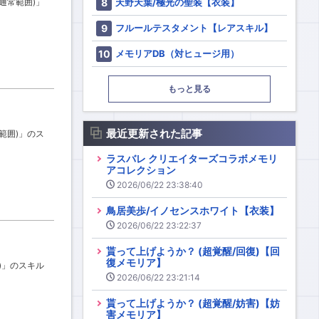
天野天葉/極光の聖装【衣装】
/通常範囲)」
フルールテスタメント【レアスキル】
メモリアDB（対ヒュージ用）
もっと見る
最近更新された記事
常範囲)」のス
ラスバレ クリエイターズコラボメモリ
アコレクション
2026/06/22 23:38:40
鳥居美歩/イノセンスホワイト【衣装】
2026/06/22 23:22:37
貰って上げようか？ (超覚醒/回復)【回
復メモリア】
囲)」のスキル
2026/06/22 23:21:14
貰って上げようか？ (超覚醒/妨害)【妨
害メモリア】