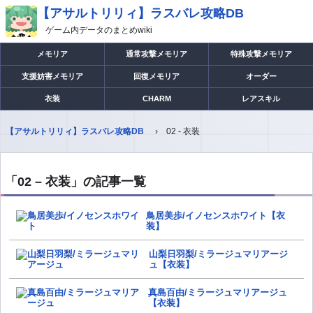
【アサルトリリィ】ラスバレ攻略DB
ゲーム内データのまとめwiki
メモリア
通常攻撃メモリア
特殊攻撃メモリア
支援妨害メモリア
回復メモリア
オーダー
衣装
CHARM
レアスキル
【アサルトリリィ】ラスバレ攻略DB
02 - 衣装
「02 – 衣装」の記事一覧
鳥居美歩/イノセンスホワイト【衣
装】
山梨日羽梨/ミラージュマリアージ
ュ【衣装】
真島百由/ミラージュマリアージュ
【衣装】