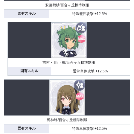
安藤鶴紗/百合ヶ丘標準制服
固有スキル
特殊範囲攻撃 +12.5%
吉村・Thi・梅/百合ヶ丘標準制服
固有スキル
通常単体攻撃 +12.5%
郭神琳/百合ヶ丘標準制服
固有スキル
特殊単体攻撃 +12.5%