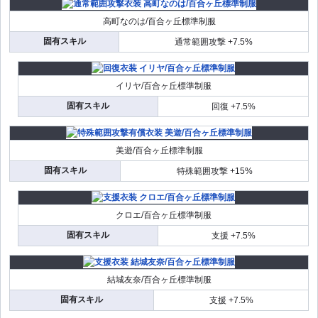
高町なのは/百合ヶ丘標準制服
固有スキル
通常範囲攻撃 +7.5%
イリヤ/百合ヶ丘標準制服
固有スキル
回復 +7.5%
美遊/百合ヶ丘標準制服
固有スキル
特殊範囲攻撃 +15%
クロエ/百合ヶ丘標準制服
固有スキル
支援 +7.5%
結城友奈/百合ヶ丘標準制服
固有スキル
支援 +7.5%