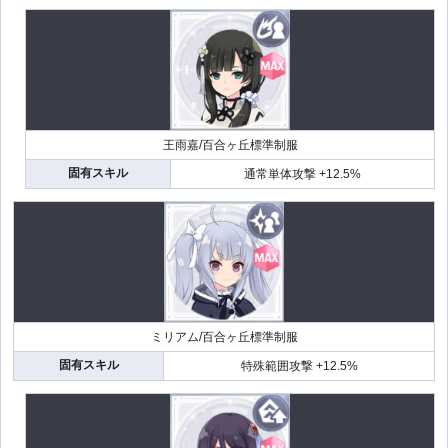
王雨嘉/百合ヶ丘標準制服
固有スキル
通常単体攻撃 +12.5%
ミリアム/百合ヶ丘標準制服
固有スキル
特殊範囲攻撃 +12.5%