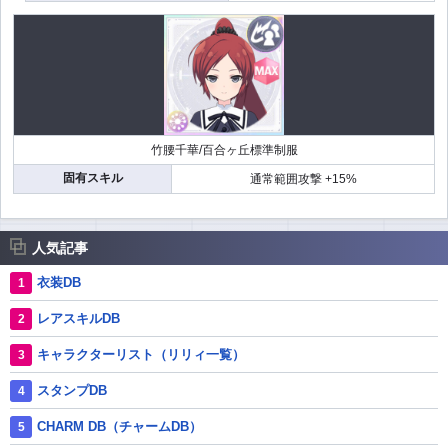
竹腰千華/百合ヶ丘標準制服
固有スキル
通常範囲攻撃 +15%
人気記事
衣装DB
レアスキルDB
キャラクターリスト（リリィ一覧）
スタンプDB
CHARM DB（チャームDB）