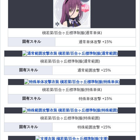
槇若菜/百合ヶ丘標準制服(通常単体)
固有スキル
通常単体攻撃 +15%
槇若菜/百合ヶ丘標準制服(通常範囲)
固有スキル
通常範囲攻撃 +15%
槇若菜/百合ヶ丘標準制服(特殊単体)
固有スキル
特殊単体攻撃 +15%
槇若菜/百合ヶ丘標準制服(特殊範囲)
固有スキル
特殊範囲攻撃 +15%