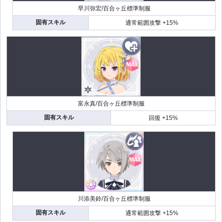
早川弥宏/百合ヶ丘標準制服
固有スキル
通常範囲攻撃 +15%
富永真/百合ヶ丘標準制服
固有スキル
回復 +15%
川添美鈴/百合ヶ丘標準制服
固有スキル
通常範囲攻撃 +15%