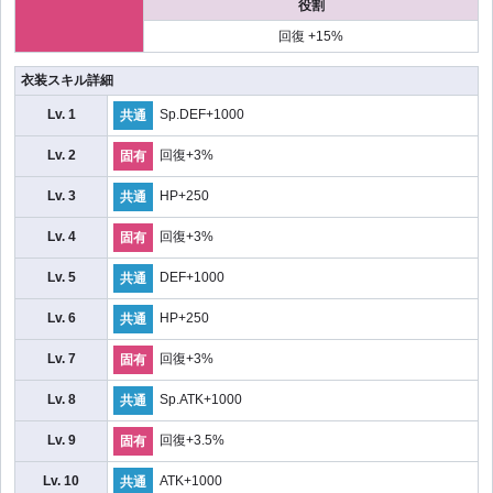
役割
回復 +15%
衣装スキル詳細
Lv. 1
Sp.DEF+1000
共通
Lv. 2
回復+3%
固有
Lv. 3
HP+250
共通
Lv. 4
回復+3%
固有
Lv. 5
DEF+1000
共通
Lv. 6
HP+250
共通
Lv. 7
回復+3%
固有
Lv. 8
Sp.ATK+1000
共通
Lv. 9
回復+3.5%
固有
Lv. 10
ATK+1000
共通