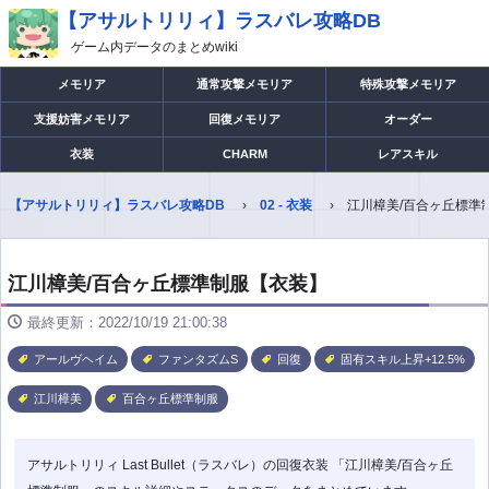
【アサルトリリィ】ラスバレ攻略DB
ゲーム内データのまとめwiki
メモリア
通常攻撃メモリア
特殊攻撃メモリア
支援妨害メモリア
回復メモリア
オーダー
衣装
CHARM
レアスキル
【アサルトリリィ】ラスバレ攻略DB
02 - 衣装
江川樟美/百合ヶ丘標準
江川樟美/百合ヶ丘標準制服【衣装】
最終更新：2022/10/19 21:00:38
アールヴヘイム
ファンタズムS
回復
固有スキル上昇+12.5%
江川樟美
百合ヶ丘標準制服
アサルトリリィ Last Bullet（ラスバレ）の回復衣装 「江川樟美/百合ヶ丘