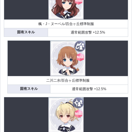
楓・J・ヌーベル/百合ヶ丘標準制服
固有スキル
通常範囲攻撃 +12.5%
二川二水/百合ヶ丘標準制服
固有スキル
通常範囲攻撃 +12.5%