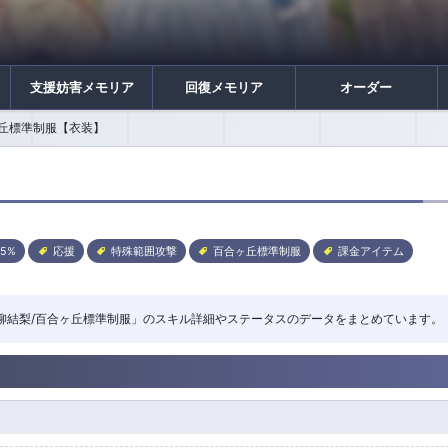
支援妨害メモリア
回復メモリア
オーダー
ヶ丘標準制服【衣装】
5%
応援
特殊範囲攻撃
百合ヶ丘標準制服
課金アイテム
装 「一柳結梨/百合ヶ丘標準制服」のスキル詳細やステータスのデータをまとめています。