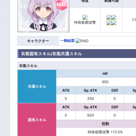
得意
装備可能
ブ
特殊範囲攻撃
一柳結梨
キャラクター
衣装固有スキル/衣装共通スキル
衣装スキル
HP
650
共通スキル
ATK
Sp.ATK
DEF
S
0
350
0
ATK
Sp.ATK
DEF
S
0
500
0
固有スキル
役割
特殊範囲攻撃 +12.5%