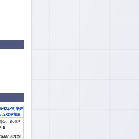
百合ヶ丘標準
制服
特殊範囲攻撃