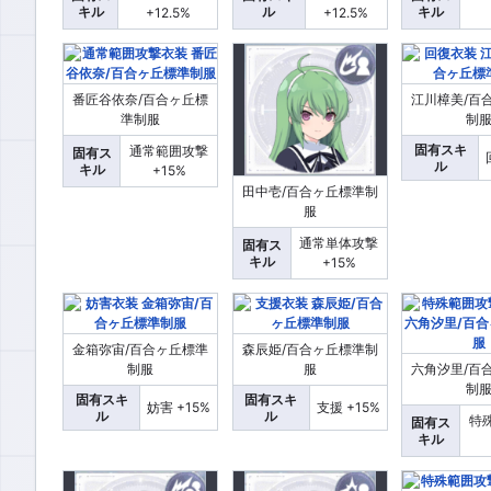
キル
ル
キル
+12.5%
+12.5%
番匠谷依奈/百合ヶ丘標
江川樟美/百
準制服
制
固有スキ
通常範囲攻撃
固有ス
ル
キル
+15%
田中壱/百合ヶ丘標準制
服
通常単体攻撃
固有ス
キル
+15%
金箱弥宙/百合ヶ丘標準
森辰姫/百合ヶ丘標準制
制服
服
六角汐里/百
制
固有スキ
固有スキ
妨害 +15%
支援 +15%
ル
ル
特
固有ス
キル