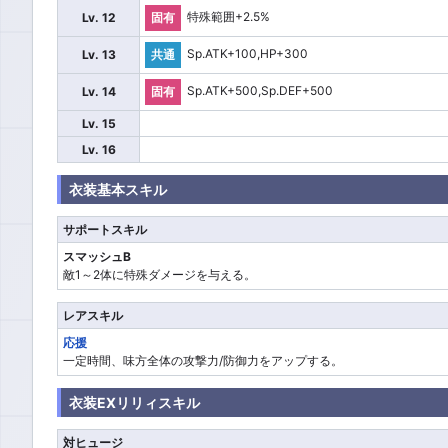
特殊範囲+2.5%
Lv. 12
固有
Sp.ATK+100,HP+300
Lv. 13
共通
Sp.ATK+500,Sp.DEF+500
Lv. 14
固有
Lv. 15
Lv. 16
衣装基本スキル
サポートスキル
スマッシュB
敵1～2体に特殊ダメージを与える。
レアスキル
応援
一定時間、味方全体の攻撃力/防御力をアップする。
衣装EXリリィスキル
対ヒュージ