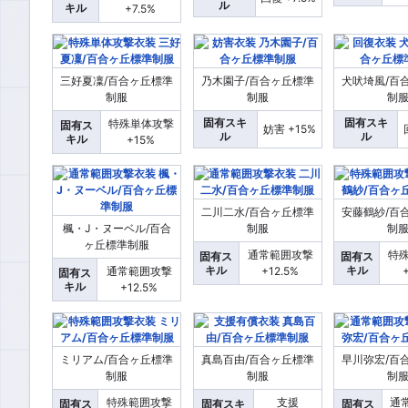
ル
キル
+7.5%
三好夏凜/百合ヶ丘標準
乃木園子/百合ヶ丘標準
犬吠埼風/百
制服
制服
制
固有スキ
固有スキ
特殊単体攻撃
固有ス
妨害 +15%
ル
ル
キル
+15%
二川二水/百合ヶ丘標準
安藤鶴紗/百
楓・J・ヌーベル/百合
制服
制
ヶ丘標準制服
通常範囲攻撃
特
固有ス
固有ス
キル
キル
通常範囲攻撃
+12.5%
固有ス
キル
+12.5%
ミリアム/百合ヶ丘標準
真島百由/百合ヶ丘標準
早川弥宏/百
制服
制服
制
特殊範囲攻撃
支援
通
固有ス
固有スキ
固有ス