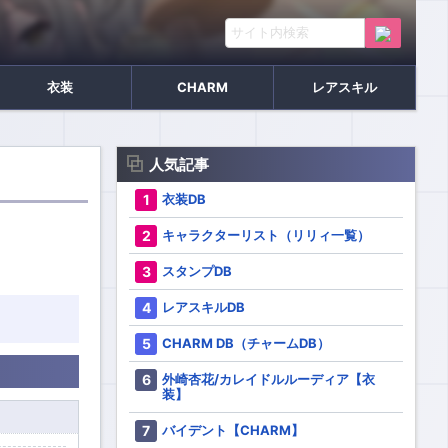
衣装
CHARM
レアスキル
人気記事
衣装DB
キャラクターリスト（リリィ一覧）
スタンプDB
レアスキルDB
CHARM DB（チャームDB）
外崎杏花/カレイドルルーディア【衣
装】
バイデント【CHARM】