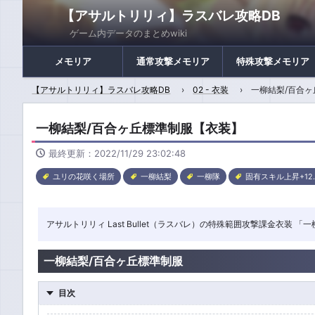
【アサルトリリィ】ラスバレ攻略DB
ゲーム内データのまとめwiki
メモリア
通常攻撃メモリア
特殊攻撃メモリア
【アサルトリリィ】ラスバレ攻略DB
02 - 衣装
一柳結梨/百合
一柳結梨/百合ヶ丘標準制服【衣装】
最終更新：2022/11/29 23:02:48
ユリの花咲く場所
一柳結梨
一柳隊
固有スキル上昇+12.
アサルトリリィ Last Bullet（ラスバレ）の特殊範囲攻撃課金衣
一柳結梨/百合ヶ丘標準制服
目次