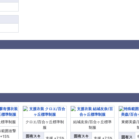
丘標準制服
クロエ/百合ヶ丘標準制
結城友奈/百合ヶ丘標準
東郷美森/
服
制服
殊範囲攻撃
固有スキ
固有スキ
+15%
固有ス
支援 +7.5%
支援 +7.5%