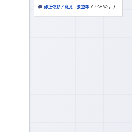
修正依頼／意見・要望等
C＊CHRO より