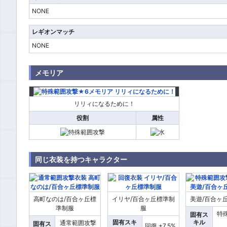
NONE
レギオンマッチ
NONE
メモリア
リリィになるために！
役割
属性
同じ衣装を持つキャラクター
高町なのは/百合ヶ丘標
イリヤ/百合ヶ丘標準制
美遊/百合ヶ
準制服
服
特
固有ス
固有スキ
キル
通常範囲攻撃
固有ス
回復 +7.5%