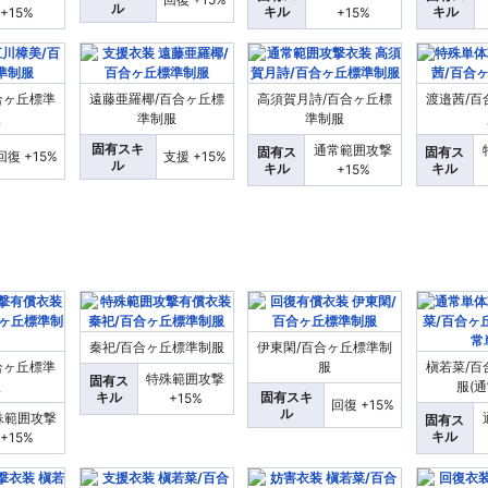
ル
キル
キル
+15%
+15%
合ヶ丘標準
遠藤亜羅椰/百合ヶ丘標
高須賀月詩/百合ヶ丘標
渡邉茜/百
服
準制服
準制服
固有スキ
通常範囲攻撃
固有ス
固有ス
回復 +15%
支援 +15%
ル
キル
キル
+15%
秦祀/百合ヶ丘標準制服
伊東閑/百合ヶ丘標準制
合ヶ丘標準
服
槇若菜/百
特殊範囲攻撃
固有ス
服
服(通
キル
固有スキ
+15%
回復 +15%
ル
殊範囲攻撃
固有ス
キル
+15%