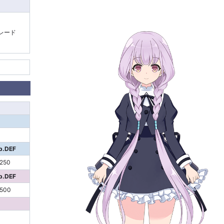
レード
p.DEF
250
p.DEF
500