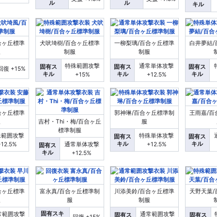
ル
ル
キル
合ヶ丘標準
犬吠埼樹/百合ヶ丘標準
一柳梨璃/百合ヶ丘標準
白井夢結/
服
制服
制服
特殊範囲攻撃
通常単体攻撃
固有ス
固有ス
固有ス
回復 +15%
キル
キル
キル
+15%
+12.5%
合ヶ丘標準
郭神琳/百合ヶ丘標準制
王雨嘉/百
服
吉村・Thi・梅/百合ヶ丘
服
標準制服
殊範囲攻撃
特殊単体攻撃
固有ス
固有ス
キル
キル
+12.5%
通常単体攻撃
+12.5%
固有ス
キル
+12.5%
合ヶ丘標準
富永真/百合ヶ丘標準制
川添美鈴/百合ヶ丘標準
天野天葉/
服
服
制服
固有スキ
常範囲攻撃
通常範囲攻撃
固有ス
固有ス
回復 +15%