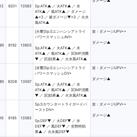
ダメージ▲
12
8201
13583
Sp.ATK▲ ／ 火ATK▲ ／ 水
ATK▲ ／ 風ATK▲ ／ ダメージ
▲×3 ／ 被ダメージ▼×3 ／ 火水
風ATK▲
[火響]Sp.Sエンハンシアトライ
攻：ダメージUPV++
パワースマッシュAVI+
ダメージ▲
95
8192
13605
Sp.ATK▲ ／ 火ATK▲ ／ 水
ATK▲ ／ 風ATK▲ ／ [E]MP消費
▼ ／ [E]効果▲ ／ 火水風ATK▲
[水響]Sp.Sエンハンシアトライ
攻：ダメージUPV++
パワースマッシュDV+
ダメージ▲
85
8208
13597
Sp.ATK▲ ／ 火ATK▲ ／ 水
ATK▲ ／ 風ATK▲ ／ [E]MP消費
▼ ／ [E]効果▲ ／ 火水風ATK▲
Sp.Sカウンタートライガードバ
攻：ダメージUPV++
ーストDIV+
ダメージ▲
16
8185
13583
Sp.DEF▼ ／ 火DEF▼ ／ 水
DEF▼ ／ 風DEF▼ ／ 劣勢時効
果▲ ／ 火水風DEF▼