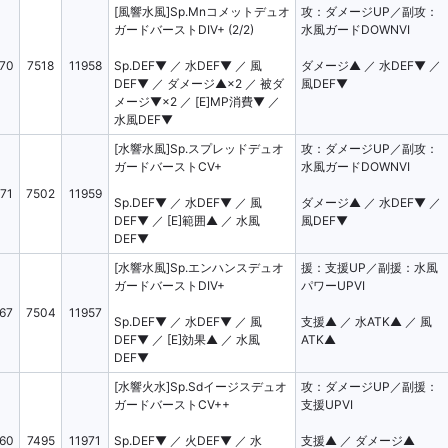
[風響水風]Sp.Mnコメットデュオ
攻：ダメージUP／副攻：
ガードバーストDIV+ (2/2)
水風ガードDOWNVI
70
7518
11958
Sp.DEF▼ ／ 水DEF▼ ／ 風
ダメージ▲ ／ 水DEF▼ ／
DEF▼ ／ ダメージ▲×2 ／ 被ダ
風DEF▼
メージ▼×2 ／ [E]MP消費▼ ／
水風DEF▼
[水響水風]Sp.スプレッドデュオ
攻：ダメージUP／副攻：
ガードバーストCV+
水風ガードDOWNVI
71
7502
11959
Sp.DEF▼ ／ 水DEF▼ ／ 風
ダメージ▲ ／ 水DEF▼ ／
DEF▼ ／ [E]範囲▲ ／ 水風
風DEF▼
DEF▼
[水響水風]Sp.エンハンスデュオ
援：支援UP／副援：水風
ガードバーストDIV+
パワーUPVI
67
7504
11957
Sp.DEF▼ ／ 水DEF▼ ／ 風
支援▲ ／ 水ATK▲ ／ 風
DEF▼ ／ [E]効果▲ ／ 水風
ATK▲
DEF▼
[水響火水]Sp.Sdイージスデュオ
攻：ダメージUP／副援：
ガードバーストCV++
支援UPVI
60
7495
11971
Sp.DEF▼ ／ 火DEF▼ ／ 水
支援▲ ／ ダメージ▲