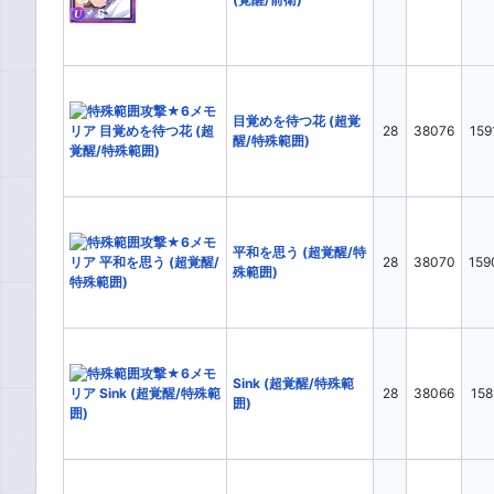
19
18
レギマ対象人数
全て
1
1～2
1～4
2
3
メインスキル分類1
全て
AIII
目覚めを待つ花 (超覚
28
38076
159
醒/特殊範囲)
AIV+
ALG
AVI+
BII
BIV
BIV+
CIII
CV+
平和を思う (超覚醒/特
28
38070
159
殊範囲)
DIII+
DIV+
DLG+
DV+
メインスキル分類2
全て
(non
検索：
OR
AND
HP▲
MP1
Sink (超覚醒/特殊範
28
38066
158
囲)
Sp.DEF▲
Sp.
[E]範囲▲
ダメ
光ATK▲
光AT