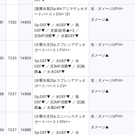
[風響水風]Sp.Mnアニマデュオガ
攻：ダメージUPVI+
F▼
火ATK▲
火DEF▼
ードバーストDIV+ (3)
K▲
風ATK▼
風DEF▼
ダメージ▲
81
7262
14893
Sp.DEF▼ ／ 水DEF▼ ／ 風
DEF▼ ／ 支援/妨害▲×3 ／
[E]MP消費▼ ／ 水風DEF▼
詳細検索クリア
[火響火水]Sp.スプレシアデュオ
攻：ダメージUPVI+
ガードバーストFVI++
ダメージ▲
90
7235
14909
Sp.DEF▼ ／ 火DEF▼ ／ 水
DEF▼ ／ [E]MP消費▼ ／ [E]範
囲▲ ／ 火水DEF▼
[水響水風]Sp.スプレシアデュオ
攻：ダメージUPVI+
ガードバーストCV+
ダメージ▲
88
7237
14898
Sp.DEF▼ ／ 水DEF▼ ／ 風
DEF▼ ／ [E]MP消費▼ ／ [E]範
囲▲ ／ 水風DEF▼
[火響火水]Sp.エンハンスデュオ
攻：ダメージUPVI+
ガードバーストDIV++
ダメージ▲
94
7237
14886
Sp.DEF▼ ／ 火DEF▼ ／ 水