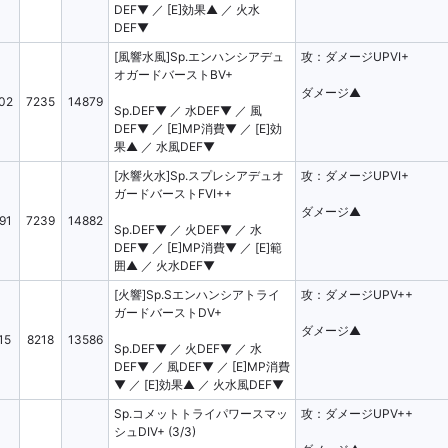
DEF▼ ／ [E]効果▲ ／ 火水
DEF▼
[風響水風]Sp.エンハンシアデュ
攻：ダメージUPVI+
オガードバーストBV+
ダメージ▲
02
7235
14879
Sp.DEF▼ ／ 水DEF▼ ／ 風
DEF▼ ／ [E]MP消費▼ ／ [E]効
果▲ ／ 水風DEF▼
[水響火水]Sp.スプレシアデュオ
攻：ダメージUPVI+
ガードバーストFVI++
ダメージ▲
91
7239
14882
Sp.DEF▼ ／ 火DEF▼ ／ 水
DEF▼ ／ [E]MP消費▼ ／ [E]範
囲▲ ／ 火水DEF▼
[火響]Sp.Sエンハンシアトライ
攻：ダメージUPV++
ガードバーストDV+
ダメージ▲
15
8218
13586
Sp.DEF▼ ／ 火DEF▼ ／ 水
DEF▼ ／ 風DEF▼ ／ [E]MP消費
▼ ／ [E]効果▲ ／ 火水風DEF▼
Sp.コメットトライパワースマッ
攻：ダメージUPV++
シュDIV+ (3/3)