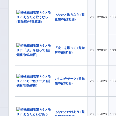
あなたと歌うなら (超
26
32846
133
覚醒/特殊範囲)
「次」を願って (超覚
26
32832
133
醒/特殊範囲)
いちご色チーク (超覚
26
32828
133
醒/特殊範囲)
あなたとわけあう (超
26
32826
133