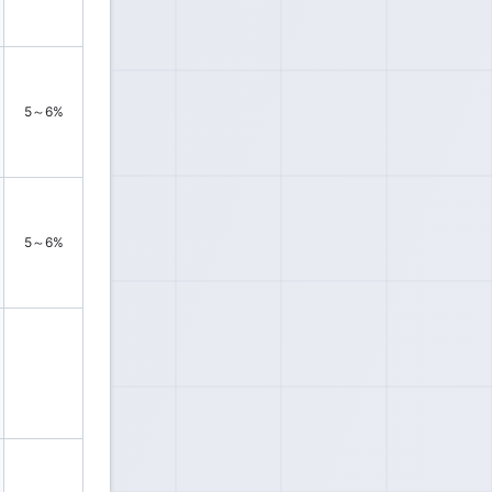
5～6%
5～6%