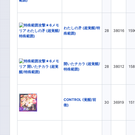
わたしの矛 (超覚醒/特
28
38016
159
殊範囲)
開いたチカラ (超覚醒/
28
38012
158
特殊範囲)
CONTROL (覚醒/前
30
36919
151
衛)