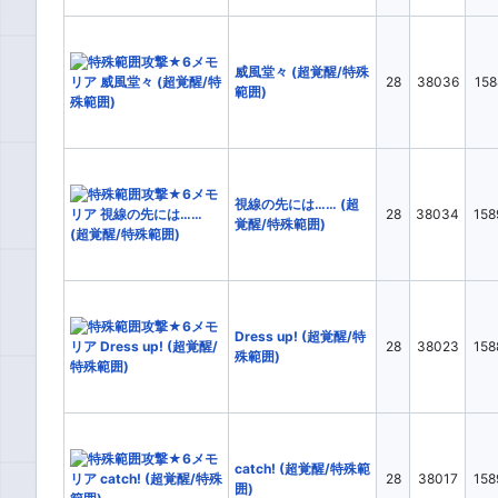
水ATK▲
水DE
範囲▲
風AT
威風堂々 (超覚醒/特殊
28
38036
158
範囲)
レジェンダリー
全て
×
○
検索
視線の先には…… (超
28
38034
158
覚醒/特殊範囲)
Dress up! (超覚醒/特
28
38023
158
殊範囲)
catch! (超覚醒/特殊範
28
38017
158
囲)