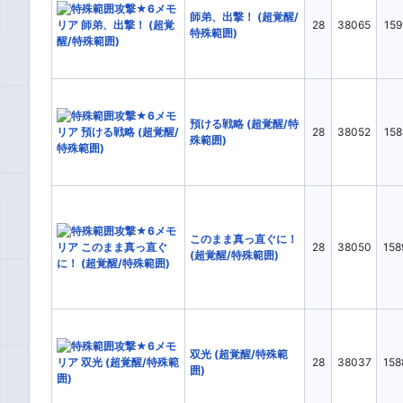
同属性OD中効果▲
同属
師弟、出撃！ (超覚醒/
28
38065
159
特殊範囲)
対象風DEF低時効果▲
後半
水ATK▲
水AT
水風DEF▼
火AT
火水ATK▲
火水
預ける戦略 (超覚醒/特
28
38052
158
殊範囲)
火風ATK▲
火風
被ダメージ▼×2
被ダ
風ATK▲
風AT
補助スキル分類1
全て
I
このまま真っ直ぐに！
28
38050
158
(超覚醒/特殊範囲)
III
III ×2
IV+
V ×2
VI ×2
VI+
補助スキル分類2
全て
ATK
双光 (超覚醒/特殊範
28
38037
158
検索：
OR
AND
囲)
MP消費▼
Sp.
Sp.DEF▼
ダメ