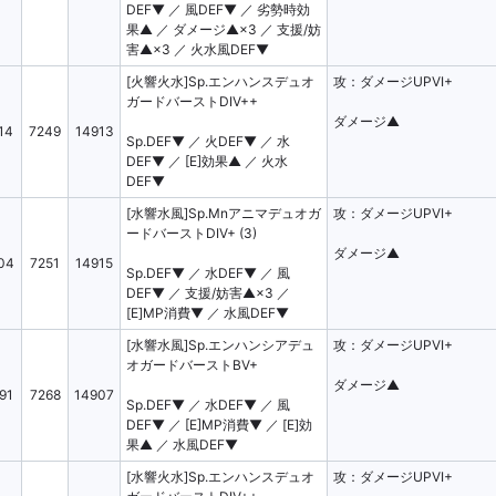
17
16
15
DEF▼ ／ 風DEF▼ ／ 劣勢時効
果▲ ／ ダメージ▲×3 ／ 支援/妨
1～3
害▲×3 ／ 火水風DEF▼
[火響火水]Sp.エンハンスデュオ
攻：ダメージUPVI+
ガードバーストDIV++
AIII+
AIV
ダメージ▲
14
7249
14913
Sp.DEF▼ ／ 火DEF▼ ／ 水
+
AV
AV+
DEF▼ ／ [E]効果▲ ／ 火水
BIII
BIII+
DEF▼
BV+
BV++
[水響水風]Sp.Mnアニマデュオガ
攻：ダメージUPVI+
ードバーストDIV+ (3)
CV++
DIII
ダメージ▲
04
7251
14915
Sp.DEF▼ ／ 水DEF▼ ／ 風
DIV++
DLG
DEF▼ ／ 支援/妨害▲×3 ／
FVI++
[E]MP消費▼ ／ 水風DEF▼
[水響水風]Sp.エンハンシアデュ
攻：ダメージUPVI+
e)
ATK▼
DEF▲
オガードバーストBV+
00
Sp.ATK▲
Sp.ATK▼
ダメージ▲
91
7268
14907
Sp.DEF▼ ／ 水DEF▼ ／ 風
DEF▼
[E]MP消費▼
[E]効果▲
DEF▼ ／ [E]MP消費▼ ／ [E]効
果▲ ／ 水風DEF▼
ージ▲×1
ダメージ▲×2
ダメージ▲×3
[水響火水]Sp.エンハンスデュオ
攻：ダメージUPVI+
K▼
光DEF▼
劣勢時効果▲