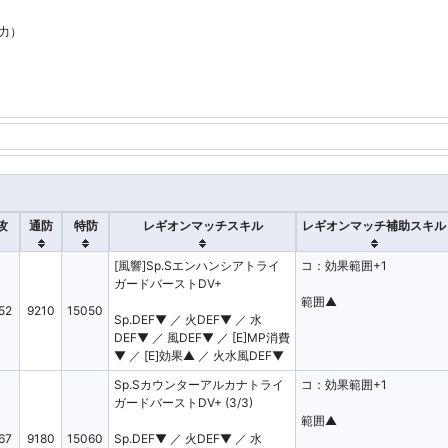
闘力）
攻
通防
特防
レギオンマッチスキル
レギオンマッチ補助スキル
[風響]Sp.Sエンハンシアトライ
コ：効果範囲+1
ガードバーストDV+
火
範囲▲
52
9210
15050
Sp.DEF▼ ／ 火DEF▼ ／ 水
DEF▼ ／ 風DEF▼ ／ [E]MP消費
▼ ／ [E]効果▲ ／ 火水風DEF▼
30
28
Sp.Sカウンターアルカナトライ
コ：効果範囲+1
25
24
ガードバーストDV+ (3/3)
21
20
範囲▲
67
9180
15060
Sp.DEF▼ ／ 火DEF▼ ／ 水