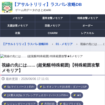
【アサルトリリィ】ラスバレ攻略DB
ゲーム内データのまとめwiki
メモリア
通常攻撃メモリア
特殊攻撃メモリア
支援妨害メモリア
回復メモリア
オーダー
衣装
CHARM
レアスキル
【アサルトリリィ】ラスバレ攻略DB
01 - メモリア
視線の先には…… 
視線の先には…… (超覚醒/特殊範囲)【特殊範囲攻撃
メモリア】
最終更新：2026/06/06 17:11:01
Sp.マイトバーストEVI+
[レギオンマッチ]火水特：ダメージUP
[火響火水]Sp.スプレシアデュオガードバーストFVI++
★6
レジェンダリーメモリア
丹羽灯莉
壇上ブライダル