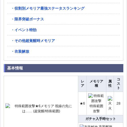
役割別メモリア最強ステータスランキング
限界突破ボーナス
イベント特効
その他超覚醒時メモリア
衣装解放
基本情報
コ
レ
メモリア
属
ス
ア
種
性
ト
★6
28
特殊範囲
火
攻撃
ガチャ入手時セット
衣装解放