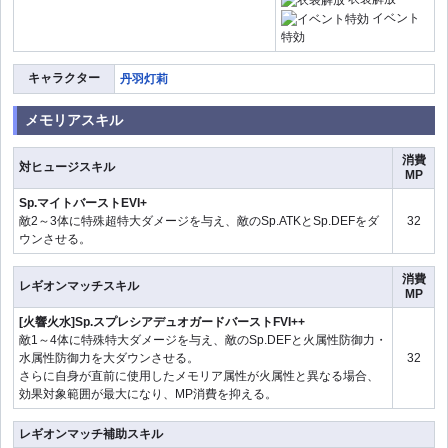
イベント
特効
キャラクター
丹羽灯莉
メモリアスキル
消費
対ヒュージスキル
MP
Sp.マイトバーストEVI+
敵2～3体に特殊超特大ダメージを与え、敵のSp.ATKとSp.DEFをダ
32
ウンさせる。
消費
レギオンマッチスキル
MP
[火響火水]Sp.スプレシアデュオガードバーストFVI++
敵1～4体に特殊特大ダメージを与え、敵のSp.DEFと火属性防御力・
水属性防御力を大ダウンさせる。
32
さらに自身が直前に使用したメモリア属性が火属性と異なる場合、
効果対象範囲が最大になり、MP消費を抑える。
レギオンマッチ補助スキル