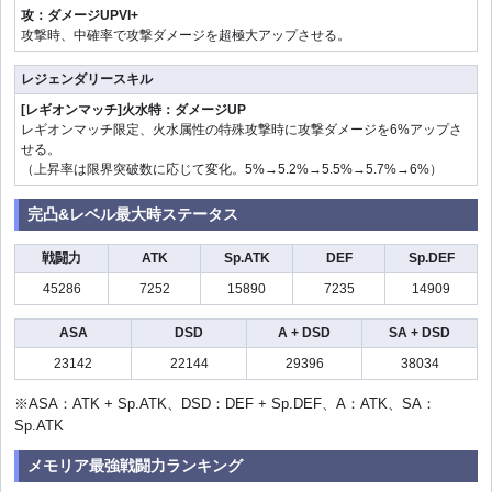
攻：ダメージUPVI+
攻撃時、中確率で攻撃ダメージを超極大アップさせる。
レジェンダリースキル
[レギオンマッチ]火水特：ダメージUP
レギオンマッチ限定、火水属性の特殊攻撃時に攻撃ダメージを6%アップさ
せる。
（上昇率は限界突破数に応じて変化。5%→5.2%→5.5%→5.7%→6%）
完凸&レベル最大時ステータス
戦闘力
ATK
Sp.ATK
DEF
Sp.DEF
45286
7252
15890
7235
14909
ASA
DSD
A + DSD
SA + DSD
23142
22144
29396
38034
※ASA：ATK + Sp.ATK、DSD：DEF + Sp.DEF、A：ATK、SA：
Sp.ATK
メモリア最強戦闘力ランキング