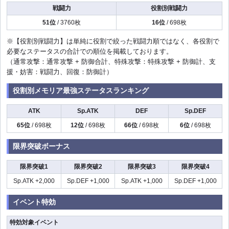
戦闘力
役割別戦闘力
51位
/ 3760枚
16位
/ 698枚
※【役割別戦闘力】は単純に役割で絞った戦闘力順ではなく、各役割で
必要なステータスの合計での順位を掲載しております。
（通常攻撃：通常攻撃 + 防御合計、特殊攻撃：特殊攻撃 + 防御計、支
援・妨害：戦闘力、回復：防御計）
役割別メモリア最強ステータスランキング
ATK
Sp.ATK
DEF
Sp.DEF
65位
/ 698枚
12位
/ 698枚
66位
/ 698枚
6位
/ 698枚
限界突破ボーナス
限界突破1
限界突破2
限界突破3
限界突破4
Sp.ATK +2,000
Sp.DEF +1,000
Sp.ATK +1,000
Sp.DEF +1,000
イベント特効
特効対象イベント