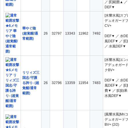
／ [E]範囲▲ 
DEF▼
[水響水風]ス
デュオガード
CV+
華やぐ陰
(超覚醒/通
26
32797
13343
11962
7492
DEF▼ ／ 水D
常範囲)
風DEF▼ ／ [
／ 水風DEF▼
[水響水風]エ
アデュオガー
クBV+
リリィズ三
国志-守護
DEF▼ ／ 水D
る誇り- (超
26
32796
13359
11954
7483
風DEF▼ ／ [E
覚醒/通常
費▼ ／ [E]効
範囲)
水風DEF▼
[風響水風]Mn
デュオガード
BV+ (2/2)