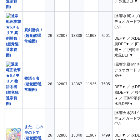
／ 水風DEF▼
[水響水風]ス
デュオガード
CV+
真剣勝負！
(超覚醒/通
26
32807
13338
11968
7501
DEF▼ ／ 水D
常範囲)
風DEF▼ ／ [E
費▼ ／ [E]範
水風DEF▼
[風響水風]Mn
デュオガード
BV+
物語る者
(超覚醒/通
26
32807
13367
11935
7505
DEF▼ ／ 水D
常範囲)
風DEF▼ ／ 
▲ ／ [E]MP消
水風DEF▼
[水響火水]Sd
デュオガード
CV++
また、この
空の下で
26
32806
13340
11967
7499
DEF▼ ／ 火D
(超覚醒/通