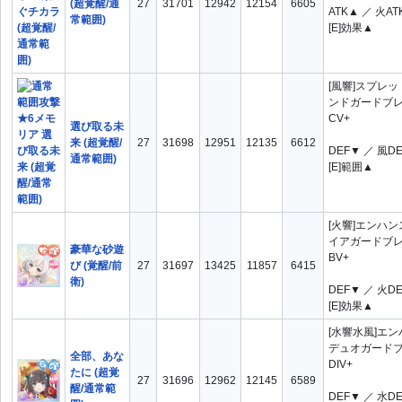
(超覚醒/通
27
31701
12942
12154
6605
ATK▲ ／ 火AT
常範囲)
[E]効果▲
[風響]スプレ
ンドガードブ
CV+
選び取る未
来 (超覚醒/
27
31698
12951
12135
6612
DEF▼ ／ 風D
通常範囲)
[E]範囲▲
[火響]エンハ
イアガードブ
豪華な砂遊
BV+
び (覚醒/前
27
31697
13425
11857
6415
衛)
DEF▼ ／ 火D
[E]効果▲
[水響水風]エ
デュオガード
全部、あな
DIV+
たに (超覚
27
31696
12962
12145
6589
醒/通常範
DEF▼ ／ 水D