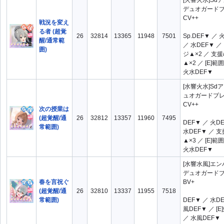
[火響火水]Sd
デュオガード
CV++
戦況を変え
る者 (超覚
26
32814
13365
11948
7501
Sp.DEF▼ ／ 
醒/通常範
／ 水DEF▼ ／
囲)
ジ▲×2 ／ 支援
▲×2 ／ [E]範
火水DEF▼
[水響火水]Sd
ュオガードブ
CV++
次の授業は
(超覚醒/通
26
32812
13357
11960
7495
DEF▼ ／ 火D
常範囲)
水DEF▼ ／ 支
▲×3 ／ [E]範
火水DEF▼
[水響水風]エ
デュオガード
春を言祝ぐ
BV+
(超覚醒/通
26
32810
13337
11955
7518
常範囲)
DEF▼ ／ 水D
風DEF▼ ／ [
／ 水風DEF▼