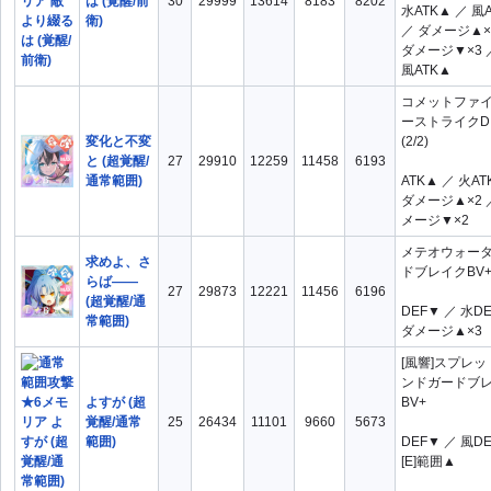
は (覚醒/前
30
29999
13614
8183
8202
水ATK▲ ／ 風
衛)
／ ダメージ▲×
ダメージ▼×3 
風ATK▲
コメットファ
ーストライクDI
変化と不変
(2/2)
と (超覚醒/
27
29910
12259
11458
6193
通常範囲)
ATK▲ ／ 火AT
ダメージ▲×2 
メージ▼×2
メテオウォー
求めよ、さ
ドブレイクBV+ 
らば――
27
29873
12221
11456
6196
(超覚醒/通
DEF▼ ／ 水D
常範囲)
ダメージ▲×3
[風響]スプレ
ンドガードブ
よすが (超
BV+
覚醒/通常
25
26434
11101
9660
5673
範囲)
DEF▼ ／ 風D
[E]範囲▲