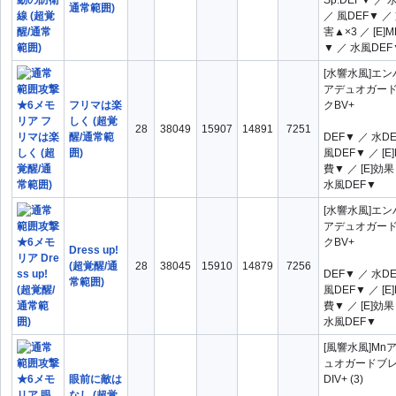
Sp.DEF▼ ／ 
通常範囲)
／ 風DEF▼ ／
水風ATK▲
水風DEF▼
害▲×3 ／ [E]
▼ ／ 水風DEF
火ATK▲
火ATK▼
[水響水風]エ
火DEF▼
火水ATK▲
アデュオガー
火水DEF▼
火水風ATK▲
フリマは楽
クBV+
しく (超覚
火水風DEF▼
火風ATK▲
28
38049
15907
14891
7251
醒/通常範
DEF▼ ／ 水D
囲)
風DEF▼ ／ [E
火風ATK▼
火風DEF▼
費▼ ／ [E]効
被ダメージ▼×1
被ダメージ▼×2
水風DEF▼
被ダメージ▼×3
闇ATK▲
[水響水風]エ
アデュオガー
闇ATK▼
闇DEF▼
クBV+
Dress up!
風ATK▲
風ATK▼
(超覚醒/通
28
38045
15910
14879
7256
DEF▼ ／ 水D
常範囲)
風DEF▼
風DEF▼ ／ [E
費▼ ／ [E]効
補助スキル分
全て
I
水風DEF▼
類1
II
II ×2
[風響水風]Mn
ュオガードブ
III
III ×2
眼前に敵は
DIV+ (3)
なし (超覚