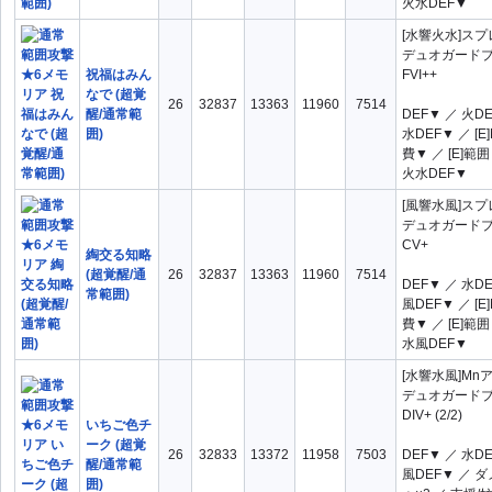
火水DEF▼
[水響火水]ス
デュオガード
祝福はみん
FVI++
なで (超覚
26
32837
13363
11960
7514
醒/通常範
DEF▼ ／ 火D
囲)
水DEF▼ ／ [E
費▼ ／ [E]範
火水DEF▼
[風響水風]ス
デュオガード
CV+
綯交る知略
(超覚醒/通
26
32837
13363
11960
7514
DEF▼ ／ 水D
常範囲)
風DEF▼ ／ [E
費▼ ／ [E]範
水風DEF▼
[水響水風]Mn
デュオガード
DIV+ (2/2)
いちご色チ
ーク (超覚
26
32833
13372
11958
7503
DEF▼ ／ 水D
醒/通常範
風DEF▼ ／ 
囲)