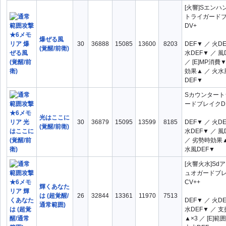
[火響]Sエンハ
トライガード
DV+
爆ぜる風
30
36888
15085
13600
8203
DEF▼ ／ 火D
(覚醒/前衛)
水DEF▼ ／ 風
／ [E]MP消費▼ 
効果▲ ／ 火水
DEF▼
Sカウンタート
ードブレイクDI
光はここに
30
36879
15095
13599
8185
DEF▼ ／ 火D
(覚醒/前衛)
水DEF▼ ／ 風
／ 劣勢時効果▲
水風DEF▼
[火響火水]Sd
ュオガードブ
CV++
輝くあなた
は (超覚醒/
26
32844
13361
11970
7513
DEF▼ ／ 火D
通常範囲)
水DEF▼ ／ 支
▲×3 ／ [E]範