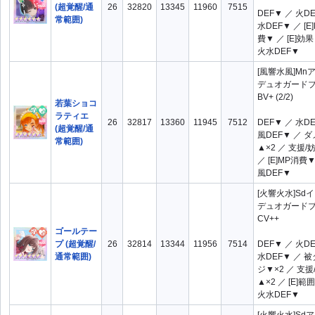
(超覚醒/通
26
32820
13345
11960
7515
DEF▼ ／ 火D
常範囲)
水DEF▼ ／ [E
費▼ ／ [E]効
火水DEF▼
[風響水風]Mn
デュオガード
BV+ (2/2)
若葉ショコ
ラティエ
26
32817
13360
11945
7512
DEF▼ ／ 水D
(超覚醒/通
風DEF▼ ／ 
常範囲)
▲×2 ／ 支援/
／ [E]MP消費▼
風DEF▼
[火響火水]Sd
デュオガード
CV++
ゴールテー
プ (超覚醒/
26
32814
13344
11956
7514
DEF▼ ／ 火D
通常範囲)
水DEF▼ ／ 
ジ▼×2 ／ 支援
▲×2 ／ [E]範
火水DEF▼