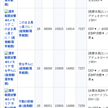
火水DEF▼
検
OR
AND
ATK▲
ATK▼
索：
[風響水風]エ
DEF▲
DEF▼
アデュオガー
HP▲
MP100
クBV+
このまま真
っ直ぐに！
Sp.ATK▼
Sp.DEF▲
28
38066
15915
14914
7237
DEF▼ ／ 水D
(超覚醒/通
[E]MP消費▼ ／
Sp.DEF▼
[E]MP消費▼
常範囲)
果▲
[E]効果▲
[E]範囲▲
ダメージ▲×1
ダメージ▲×2
[風響水風]エ
ダメージ▲×3
光ATK▲
アデュオガー
クBV+
光ATK▼
光DEF▼
世を平らに
(超覚醒/通
28
38058
15909
14892
7257
DEF▼ ／ 水D
劣勢時効果▲
同属性OD中効果▲
常範囲)
[E]MP消費▼ ／
同属性OD中範囲▲
対象水DEF低時効果▲
果▲
対象火DEF低時効果▲
対象風DEF低時効果▲
[水響水風]Mn
後半効果▲
支援/妨害▲×2
ュオガードブ
DIV+ (3)
支援/妨害▲×3
水ATK▲
不動の防衛
線 (超覚醒/
28
38051
15904
14888
7259
水ATK▼
水DEF▼