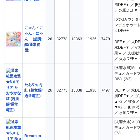
風DEF▼ ／ [
／ 水風DEF▼
[火水]カウン
マデュオガー
にゃん・に
クDIV++
ゃん・にゃ
ん！ (超覚
26
32778
13363
11936
7479
DEF▼ ／ 火D
醒/通常範
水DEF▼ ／ 
囲)
果▲ ／ 支援/
／ 火水DEF▼
[水響水風]Mn
デュオガード
DIV+ (2/2)
たおやかな
紅 (超覚醒/
26
32773
13338
11938
7497
DEF▼ ／ 水D
通常範囲)
風DEF▼ ／ 
▲×2 ／ 被ダ
▼×2 ／ [E]M
／ 水風DEF▼
[火響火水]ス
デュオガード
CV++
Breath to