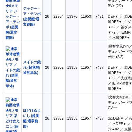
デュオガード
BV+ (2/2)
ジャジー・
ア・テンポ
26
32804
13370
11953
7481
DEF▼ ／ 水D
(超覚醒/通
風DEF▼ ／ 
常範囲)
▲×2 ／ 被ダ
▼×2 ／ [E]M
／ 水風DEF▼
[風響水風]Mn
デュオガード
AVI+ (2/2)
メイドの戯
れ (超覚醒/
26
32802
13358
11957
7487
DEF▼ ／ 水D
通常単体)
風DEF▼ ／ 
▲×2 ／ 支援/
／ [E]MP消費▼
風DEF▼
[火響火水]Sd
デュオガード
CV++
ほどけぬえ
にし (超覚
26
32802
13358
11957
7487
Sp.DEF▼ ／ 
醒/通常範
／ 水DEF▼ ／
囲)
ジ▲×2 ／ 支援