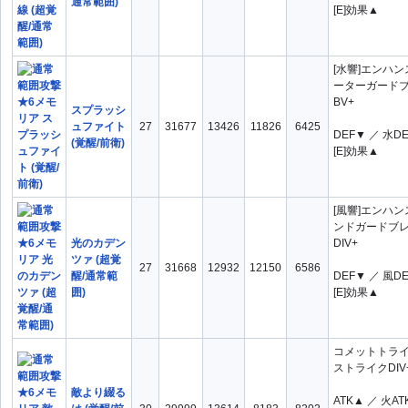
通常範囲)
[E]効果▲
[水響]エンハ
ーターガード
BV+
スプラッシ
ュファイト
27
31677
13426
11826
6425
DEF▼ ／ 水D
(覚醒/前衛)
[E]効果▲
[風響]エンハ
ンドガードブ
光のカデン
DIV+
ツァ (超覚
27
31668
12932
12150
6586
醒/通常範
DEF▼ ／ 風D
囲)
[E]効果▲
コメットトラ
ストライクDIV
敵より綴る
ATK▲ ／ 火AT