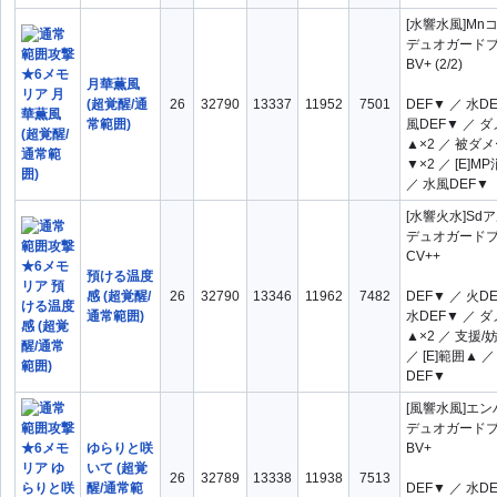
[水響水風]Mn
デュオガード
BV+ (2/2)
月華薫風
(超覚醒/通
26
32790
13337
11952
7501
DEF▼ ／ 水D
常範囲)
風DEF▼ ／ 
▲×2 ／ 被ダ
▼×2 ／ [E]M
／ 水風DEF▼
[水響火水]Sd
デュオガード
CV++
預ける温度
感 (超覚醒/
26
32790
13346
11962
7482
DEF▼ ／ 火D
通常範囲)
水DEF▼ ／ 
▲×2 ／ 支援/
／ [E]範囲▲ 
DEF▼
[風響水風]エ
デュオガード
ゆらりと咲
BV+
いて (超覚
26
32789
13338
11938
7513
醒/通常範
DEF▼ ／ 水D