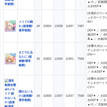
▲×2 ／ [E]範
火水DEF▼
[水風]Sカウン
ュオガードブ
メイドの戯
BV+
れ (超覚醒/
26
32802
13358
11957
7487
通常範囲)
DEF▼ ／ 水D
風DEF▼ ／ 
果▲ ／ 水風D
[水響火水]エ
デュオガード
まどろむあ
DIV++
なたに (超
26
32802
13345
11951
7506
覚醒/通常
DEF▼ ／ 火D
範囲)
水DEF▼ ／ [
／ 火水DEF▼
[水響火水]Sd
デュオガード
CV++
譲れないも
の (超覚醒/
26
32800
13357
11937
7506
DEF▼ ／ 火D
通常範囲)
水DEF▼ ／ 
▲×2 ／ 支援/