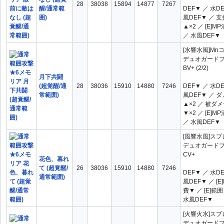
IV
IV ×2
28
38038
15894
14877
7267
醒/通常範
DEF▼ ／ 水D
IV+
V ×2
囲)
風DEF▼ ／ 支
▲×2 ／ [E]M
V+
V++
／ 水風DEF▼
VI ×2
VI+
範囲
[水響水風]Mn
デュオガード
補助スキル分類2
全て
ATK▲
BV+ (2/2)
検
OR
AND
月下共闘
ATK▼
DEF▲
索：
(超覚醒/通
28
38036
15910
14880
7246
DEF▼ ／ 水D
DEF▼
MP消費▼
常範囲)
風DEF▼ ／ 
▲×2 ／ 被ダ
Sp.ATK▼
Sp.DEF▲
▼×2 ／ [E]M
／ 水風DEF▼
Sp.DEF▼
ダメージ▲
[風響水風]ス
ポイント▲
支援▲
デュオガード
水ATK▲
水DEF▼
CV+
花色、暮れ
て (超覚醒/
26
38036
15910
14880
7246
火ATK▲
火ATK▼
DEF▼ ／ 水D
通常範囲)
風DEF▼ ／ [E
火DEF▼
範囲▲
費▼ ／ [E]範
風ATK▲
風ATK▼
水風DEF▼
風DEF▼
[火響火水]ス
デュオガード