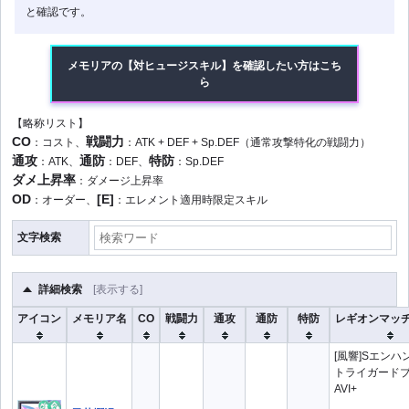
と確認です。
メモリアの【対ヒュージスキル】を確認したい方はこち
ら
【略称リスト】
CO
戦闘力
：コスト、
：ATK + DEF + Sp.DEF（通常攻撃特化の戦闘力）
通攻
通防
特防
：ATK、
：DEF、
：Sp.DEF
ダメ上昇率
：ダメージ上昇率
OD
[E]
：オーダー、
：エレメント適用時限定スキル
文字検索
詳細検索
メモリア種
アイコン
メモリア名
CO
戦闘力
通攻
通防
特防
レギオンマッ
全て
通常範囲攻撃
通常単体攻撃
[風響]Sエンハ
トライガード
属性
全て
光
AVI+
水
火