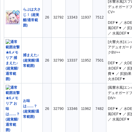
[水響水風]ス
デュオガード
らぶは大さ
CV+
じ！ (超覚
26
32792
13343
11937
7512
醒/通常範
DEF▼ ／ 水D
囲)
風DEF▼ ／ [
／ 水風DEF▼
[火響火水]エ
アデュオガー
クBV++
捕まえた♪
(超覚醒/通
26
32790
13337
11952
7501
DEF▼ ／ 火D
常範囲)
水DEF▼ ／ [E
費▼ ／ [E]効
火水DEF▼
[風響水風]エ
デュオガード
DIV+
お味
は……？
26
32790
13346
11962
7482
DEF▼ ／ 水D
(超覚醒/通
風DEF▼ ／ [
常範囲)
／ 水風DEF▼