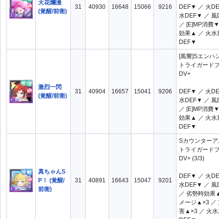
天花爛漫
31
40930
16648
15066
9216
DEF▼ ／ 火D
(覚醒/前衛)
闇
風
水DEF▼ ／ 風
／ [E]MP消費▼ 
コスト
全て
31
効果▲ ／ 火水
DEF▼
30
28
[風響]Sエンハ
27
26
トライガード
DV+
25
24
激烈一閃
23
22
31
40904
16657
15041
9206
DEF▼ ／ 火D
(覚醒/前衛)
水DEF▼ ／ 風
21
20
／ [E]MP消費▼ 
効果▲ ／ 火水
19
18
DEF▼
17
16
Sカウンターア
15
14
13
トライガード
DV+ (3/3)
レギマ対象人
全て
1
真ちゃんS
数
DEF▼ ／ 火D
P！ (覚醒/
31
40891
16643
15047
9201
1～2
1～3
水DEF▼ ／ 風
前衛)
／ 劣勢時効果▲
1～4
2
3
メージ▲×3 ／
メインスキル
害▲×3 ／ 火
全て
AII
分類1