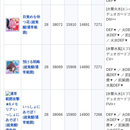
DEF▼
AIII
AIII+
[火響火水]エ
AIV
AIV+
デュオガード
目覚めを待
DIV++
つ花 (超覚
ALG+
AV
28
38072
15910
14891
7271
醒/通常範
DEF▼ ／ 火D
AV+
AVI+
囲)
水DEF▼ ／ [
BII
BIII
／ 火水DEF▼
BIII+
BIV
[水響水風]ス
デュオガード
BIV+
BV+
CV+
預ける戦略
BV++
CIII
(超覚醒/通
28
38069
15908
14890
7271
DEF▼ ／ 水D
常範囲)
CV+
CV++
風DEF▼ ／ [E
費▼ ／ [E]範
DIII
DIII+
水風DEF▼
DIV+
DIV++
[水響火水]ス
デュオガード
DLG
DLG+
FVI++
いっしょに
DV+
DVI++
あそぼ！
28
38066
15900
14900
7266
DEF▼ ／ 火D
(超覚醒/通
FVI++
水DEF▼ ／ [E
常範囲)
費▼ ／ [E]範
メインスキル分類2
全て
(none)