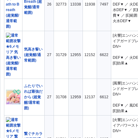
Breath (超
26
32773
13338
11938
7497
DEF▼ ／ 火D
覚醒/通常
水DEF▼ ／ [E
範囲)
費▼ ／ [E]範
火水DEF▼
[火響]エンハ
イアガードブ
DIV+
気高き誓い
(超覚醒/通
27
31729
12955
12152
6622
DEF▼ ／ 火D
常範囲)
[E]効果▲
[風響]エンハ
ふたりでい
ンドガードブ
れば最強だ
DIV+
から (超覚
27
31708
12959
12137
6612
醒/通常範
DEF▼ ／ 風D
囲)
[E]効果▲
[火響]エンハ
イアパワース
DIV+
繋ぐチカラ