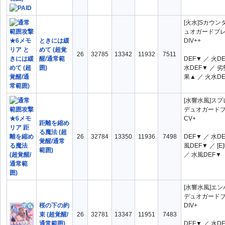
[火水]Sカウン
ュオガードブ
ときには緩
DIV++
めて (超覚
26
32785
13342
11932
7511
醒/通常範
DEF▼ ／ 火D
囲)
水DEF▼ ／ 
果▲ ／ 火水D
[水響水風]ス
デュオガード
CV+
距離を縮め
る魔法 (超
26
32784
13350
11936
7498
DEF▼ ／ 水D
覚醒/通常
風DEF▼ ／ [
範囲)
／ 水風DEF▼
[水響水風]エ
デュオガード
桜の下の約
DIV+
束 (超覚醒/
26
32781
13347
11951
7483
通常範囲)
DEF▼ ／ 水D