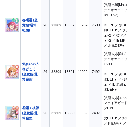
[風響水風]Mn
デュオガード
BV+ (2/2)
春爛漫 (超
覚醒/通常
26
32809
13337
11969
7503
DEF▼ ／ 水D
範囲)
風DEF▼ ／ 
▲×2 ／ 被ダ
▼×2 ／ [E]M
／ 水風DEF▼
[火響火水]Sd
デュオガード
気合いの入
CV++
れどころ
26
32809
13361
11956
7492
(超覚醒/通
DEF▼ ／ 火D
常範囲)
水DEF▼ ／ 
▲ ／ [E]範囲▲
水DEF▼
[火響火水]エ
ファイアガー
花開く祝福
クDVI++
(超覚醒/通
26
32809
13350
11962
7497
常範囲)
火DEF▼ ／ 水
／ [E]効果▲ 