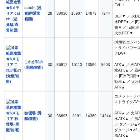
レジェンダリ
全て
×
FVI++
catch! (超
ー
覚醒/通常
28
38030
15907
14879
7244
○
DEF▼ ／ 火D
範囲)
水DEF▼ ／ [E
検索
詳細検索クリア
費▼ ／ [E]範
火水DEF▼
[水響]Sエンハ
トライパワー
クDV+
これが私の
30
36912
15113
13596
8203
ATK▲ ／ 火AT
(覚醒/前衛)
水ATK▲ ／ 風
／ [E]MP消費▼ 
効果▲ ／ 火水
ATK▲
コメットトラ
ストライクAV+ (
独壇場 (覚
ATK▲ ／ 火AT
30
36895
8191
14360
14344
醒/前衛)
水ATK▲ ／ 風
／ ダメージ▲×
ダメージ▼×3 
風ATK▲