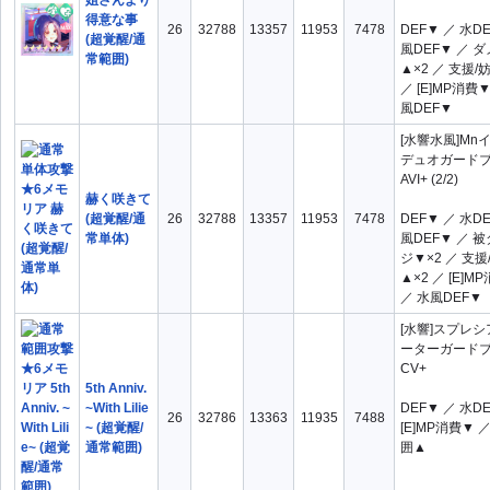
姐さんより
得意な事
26
32788
13357
11953
7478
DEF▼ ／ 水D
(超覚醒/通
風DEF▼ ／ 
常範囲)
▲×2 ／ 支援/
／ [E]MP消費▼
風DEF▼
[水響水風]Mn
デュオガード
AVI+ (2/2)
赫く咲きて
(超覚醒/通
26
32788
13357
11953
7478
DEF▼ ／ 水D
常単体)
風DEF▼ ／ 
ジ▼×2 ／ 支援
▲×2 ／ [E]M
／ 水風DEF▼
[水響]スプレ
ーターガード
CV+
5th Anniv.
~With Lilie
DEF▼ ／ 水D
26
32786
13363
11935
7488
~ (超覚醒/
[E]MP消費▼ ／
通常範囲)
囲▲