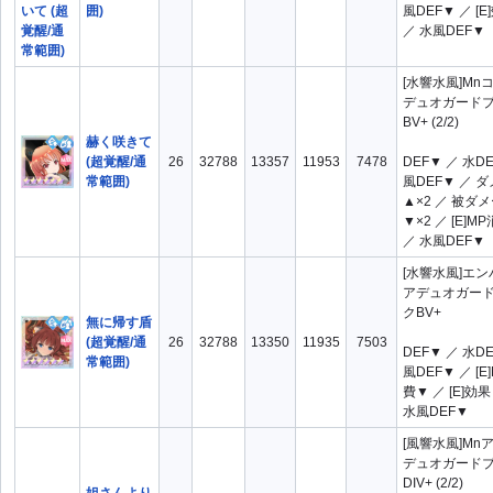
囲)
風DEF▼ ／ [
／ 水風DEF▼
[水響水風]Mn
デュオガード
BV+ (2/2)
赫く咲きて
(超覚醒/通
26
32788
13357
11953
7478
DEF▼ ／ 水D
常範囲)
風DEF▼ ／ 
▲×2 ／ 被ダ
▼×2 ／ [E]M
／ 水風DEF▼
[水響水風]エ
アデュオガー
クBV+
無に帰す盾
(超覚醒/通
26
32788
13350
11935
7503
DEF▼ ／ 水D
常範囲)
風DEF▼ ／ [E
費▼ ／ [E]効
水風DEF▼
[風響水風]Mn
デュオガード
DIV+ (2/2)