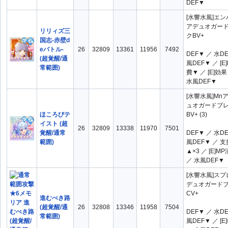
DEF▼
[水響水風]エ
アデュオガー
リリィズ三
クBV+
国志-赤壁d
eバトル-
26
32809
13361
11956
7492
DEF▼ ／ 水D
(超覚醒/通
風DEF▼ ／ [E
常範囲)
費▼ ／ [E]効
水風DEF▼
[水響水風]Mn
ュオガードブ
ほころびテ
BV+ (3)
イスト (超
26
32809
13338
11970
7501
覚醒/通常
DEF▼ ／ 水D
範囲)
風DEF▼ ／ 支
▲×3 ／ [E]M
／ 水風DEF▼
[水響水風]ス
デュオガード
CV+
進むべき路
(超覚醒/通
26
32808
13346
11958
7504
DEF▼ ／ 水D
常範囲)
風DEF▼ ／ [