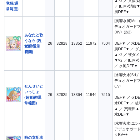
▲×2 ／ 支援/
／ [E]MP消費▼
風DEF▼
[風響水風]Mn
デュオガード
DIV+ (2/2)
あなたと歌
うなら (超
26
32828
13352
11972
7504
DEF▼ ／ 水D
覚醒/通常
風DEF▼ ／ 
範囲)
▲×2 ／ 被ダ
▼×2 ／ [E]M
／ 水風DEF▼
[水響火水]Sd
デュオガード
せんせいと
CV++
いっしょ
26
32825
13364
11946
7515
(超覚醒/通
DEF▼ ／ 火D
常範囲)
水DEF▼ ／ 
▲ ／ [E]範囲▲
水DEF▼
[水響火水]エ
アデュオガー
クBV++
時の支配者