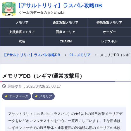
【アサルトリリィ】ラスバレ攻略DB
ゲーム内データのまとめwiki
メモリア
通常攻撃メモリア
特殊攻撃メモリア
支援妨害メモリア
回復メモリア
オーダー
衣装
CHARM
レアスキル
【アサルトリリィ】ラスバレ攻略DB
01 - メモリア
メモリアDB（レギ
メモリアDB（レギマ/通常攻撃用）
最終更新：2026/04/26 23:08:17
データベース
メモリア
アサルトリリィ Last Bullet（ラスバレ）の★6以上の通常攻撃メモリアデ
ータをレギオンマッチスキルを中心に一覧表にしています。主な用途は
レギオンマッチでの通常単体・通常範囲の装備組み用のメモリアの比較