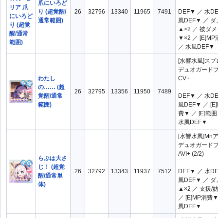
爪にいろど
り (超覚醒/
26
32796
13340
11965
7491
DEF▼ ／ 水D
通常範囲)
風DEF▼ ／ 
▲×2 ／ 被ダ
▼×2 ／ [E]M
／ 水風DEF▼
[水響水風]ス
デュオガード
わたし
CV+
の…… (超
26
32795
13356
11950
7489
覚醒/通常
DEF▼ ／ 水D
範囲)
風DEF▼ ／ [E
費▼ ／ [E]範
水風DEF▼
[水響水風]Mn
デュオガード
AVI+ (2/2)
らぶは大さ
じ！ (超覚
26
32792
13343
11937
7512
DEF▼ ／ 水D
醒/通常単
風DEF▼ ／ 
体)
▲×2 ／ 支援/
／ [E]MP消費▼
風DEF▼