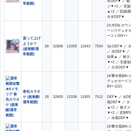
水DEF▼ ／ 
常範囲)
ジ▼×2 ／ 支援
▲×2 ／ [E]範
火水DEF▼
[火水]Sp.カ
ージスデュオ
ーストDIV++
貰って上げ
ようか？
26
32806
13359
11943
7504
Sp.DEF▼ ／ 
(超覚醒/通
／ 水DEF▼ ／
常範囲)
効果▲ ／ 被
▼×2 ／ 支援/
／ 火水DEF▼
[水響水風]Mn
デュオガード
BV+ (2/2)
春色カラオ
ケ (超覚醒/
26
32805
13338
11955
7512
DEF▼ ／ 水D
通常範囲)
風DEF▼ ／ 
▲×2 ／ 被ダ
▼×2 ／ [E]M
／ 水風DEF▼
[水響水風]Mn