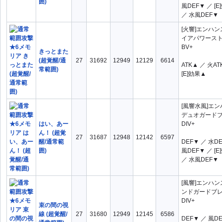
囲)
風DEF▼ ／ [
／ 水風DEF▼
[火響]エンハ
イアパワース
BV+
きっとまた
(超覚醒/通
27
31692
12949
12129
6614
ATK▲ ／ 火AT
常範囲)
[E]効果▲
[風響水風]エ
デュオガード
はい、あー
DIV+
ん！ (超覚
27
31687
12948
12142
6597
醒/通常範
DEF▼ ／ 水D
囲)
風DEF▼ ／ [
／ 水風DEF▼
[風響]エンハ
ンドガードブ
DIV+
束の間の視
線 (超覚醒/
27
31680
12949
12145
6586
DEF▼ ／ 風D