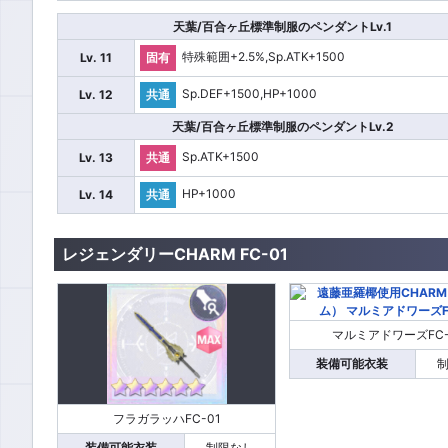
天葉/百合ヶ丘標準制服のペンダントLv.1
特殊範囲+2.5%,Sp.ATK+1500
Lv. 11
固有
Sp.DEF+1500,HP+1000
Lv. 12
共通
天葉/百合ヶ丘標準制服のペンダントLv.2
Sp.ATK+1500
Lv. 13
共通
HP+1000
Lv. 14
共通
レジェンダリーCHARM FC-01
マルミアドワーズFC-
装備可能衣装
フラガラッハFC-01
装備可能衣装
制限なし