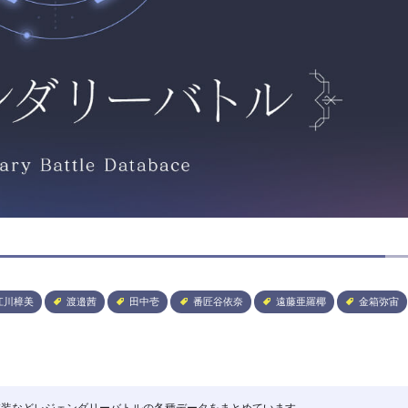
江川樟美
渡邉茜
田中壱
番匠谷依奈
遠藤亜羅椰
金箱弥宙
RMや衣装などレジェンダリーバトルの各種データをまとめています。