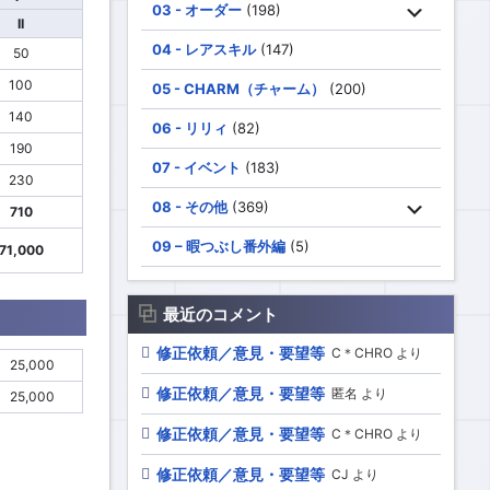
03 - オーダー
(198)
II
04 - レアスキル
(147)
50
100
05 - CHARM（チャーム）
(200)
140
06 - リリィ
(82)
190
07 - イベント
(183)
230
08 - その他
(369)
710
09 – 暇つぶし番外編
(5)
71,000
最近のコメント
修正依頼／意見・要望等
C＊CHRO より
25,000
修正依頼／意見・要望等
匿名 より
25,000
修正依頼／意見・要望等
C＊CHRO より
修正依頼／意見・要望等
CJ より