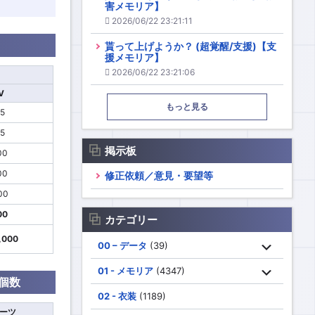
害メモリア】
2026/06/22 23:21:11
貰って上げようか？ (超覚醒/支援)【支
援メモリア】
2026/06/22 23:21:06
V
もっと見る
5
5
掲示板
00
00
修正依頼／意見・要望等
00
00
カテゴリー
,000
00 – データ
(39)
01 - メモリア
(4347)
個数
02 - 衣装
(1189)
ーツ