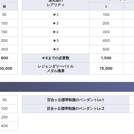
進化後の
レアリティ
III
I
50
★2
100
100
★3
200
150
★4
300
200
★5
400
300
★6
500
800
★6までの必要数
1,500
レジェンダリーバトル
00,000
75,000
メダル換算
50
百合ヶ丘標準制服のペンダントLv.1
100
百合ヶ丘標準制服のペンダントLv.2
250
400