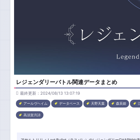
レジェンダリーバトル関連データまとめ
最終更新：2024/08/13 13:07:19
アールヴヘイム
データベース
天野天葉
森辰姫
高須賀月詩
アサルトリリィ Last Bullet（ラスバレ）のレジェンダリーCHA