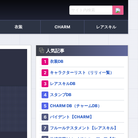
衣装
CHARM
レアスキル
人気記事
衣装DB
キャラクターリスト（リリィ一覧）
レアスキルDB
スタンプDB
CHARM DB（チャームDB）
バイデント【CHARM】
フルールテスタメント【レアスキル】