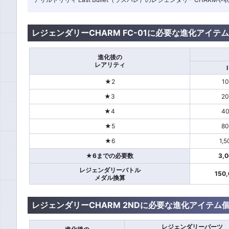
レジェンダリーCHARM FC-01に必要な進化アイテ
進化後の
レアリティ
I
★2
1
★3
2
★4
4
★5
8
★6
1,5
★6までの必要数
3,
レジェンダリーバトル
150
メダル換算
レジェンダリーCHARM 2NDに必要な進化アイテム
レジェンダリーパーツ