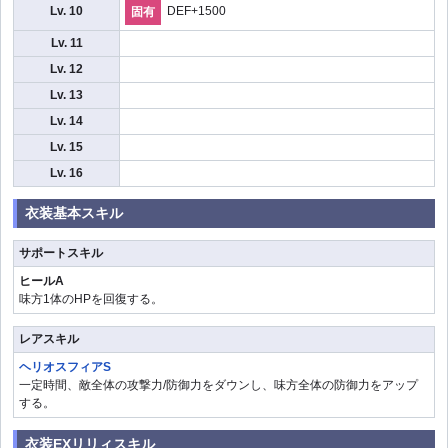
Lv. 10
DEF+1500
固有
Lv. 11
Lv. 12
Lv. 13
Lv. 14
Lv. 15
Lv. 16
衣装基本スキル
サポートスキル
ヒールA
味方1体のHPを回復する。
レアスキル
ヘリオスフィアS
一定時間、敵全体の攻撃力/防御力をダウンし、味方全体の防御力をアップ
する。
衣装EXリリィスキル