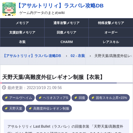
【アサルトリリィ】ラスバレ攻略DB
ゲーム内データのまとめwiki
メモリア
通常攻撃メモリア
特殊攻撃メモリア
支援妨害メモリア
回復メモリア
オーダー
衣装
CHARM
レアスキル
【アサルトリリィ】ラスバレ攻略DB
02 - 衣装
天野天葉/高難度外征レ
天野天葉/高難度外征レギオン制服【衣装】
最終更新：2022/10/19 21:09:56
アールヴヘイム
ヘリオスフィアS
回復
固有スキル上昇+15%
天野天葉
高難度外征レギオン制服
アサルトリリィ Last Bullet（ラスバレ）の回復衣装 「天野天葉/高難度外