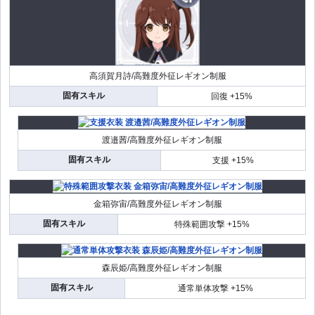
高須賀月詩/高難度外征レギオン制服
固有スキル
回復 +15%
渡邉茜/高難度外征レギオン制服
固有スキル
支援 +15%
金箱弥宙/高難度外征レギオン制服
固有スキル
特殊範囲攻撃 +15%
森辰姫/高難度外征レギオン制服
固有スキル
通常単体攻撃 +15%