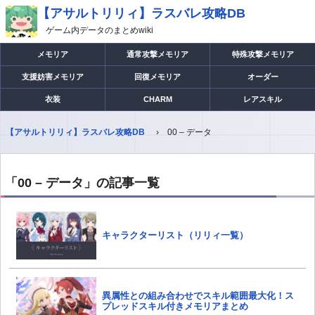
【アサルトリリィ】ラスバレ攻略DB
ゲーム内データのまとめwiki
メモリア
通常攻撃メモリア
特殊攻撃メモリア
支援妨害メモリア
回復メモリア
オーダー
衣装
CHARM
レアスキル
【アサルトリリィ】ラスバレ攻略DB
00 – データ
「00 – データ」の記事一覧
キャラクターリスト（リリィ一覧）
異属性との組み合わせでスキル範囲最大化！ス
プレッドスキル付きメモリアまとめ