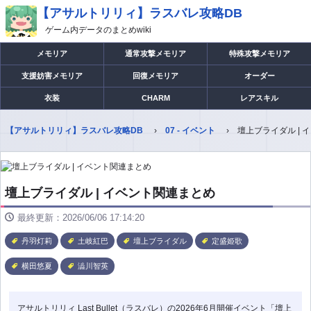
【アサルトリリィ】ラスバレ攻略DB
ゲーム内データのまとめwiki
メモリア
通常攻撃メモリア
特殊攻撃メモリア
支援妨害メモリア
回復メモリア
オーダー
衣装
CHARM
レアスキル
【アサルトリリィ】ラスバレ攻略DB
07 - イベント
壇上ブライダル |
壇上ブライダル | イベント関連まとめ
最終更新：2026/06/06 17:14:20
丹羽灯莉
土岐紅巴
壇上ブライダル
定盛姫歌
横田悠夏
澁川智英
アサルトリリィ Last Bullet（ラスバレ）の2026年6月開催イベント「壇上