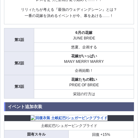
リリィたちが考える『最強のウェディングシーン』とは？
一番の花嫁を決めるイベントが今、幕をあける……！
6月の花嫁
JUNE BRIDE
第1話
悠夏、企画する
花嫁がいっぱい
MANY MERRY MARRY
第2話
企画始動！
花嫁たちの戦い
PRIDE OF BRIDE
第3話
栄冠の行方は
イベント追加衣装
土岐紅巴/シュガーピンクブライド
固有スキル
回復 +15%