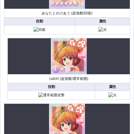
あなたとわけあう (超覚醒/回復)
役割
属性
catch! (超覚醒/通常範囲)
役割
属性