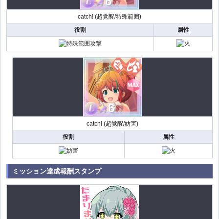
catch! (超覚醒/特殊範囲)
役割
属性
catch! (超覚醒/妨害)
役割
属性
ミッション達成報酬スタンプ