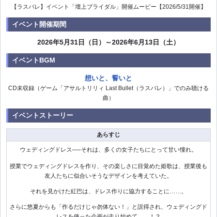
【ラスバレ】イベント「壇上ブライダル」開催ムービー【2026/5/31開催】
イベント開催期間
2026年5月31日（日）～2026年6月13日（土）
イベントBGM
想いと、誓いと
CD未収録（ゲーム「アサルトリリィ Last Bullet（ラスバレ）」でのみ聴ける
曲）
イベントストーリー
あらすじ
ウェディングドレス──それは、多くの女子たちにとって甘い憧れ。
授業でウェディングドレスを作り、その楽しさに目覚めた姫歌は、授業後も
友人たちに似合いそうなデザインを考えていた。
それを見かけた紅巴は、ドレス作りに協力することに……。
さらに悠夏からも「作るだけじゃ勿体ない！」と説得され、ウェディングド
レスを使った企画が走り始めて……！？