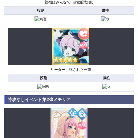
祝福はみんなで (超覚醒/妨害)
役割
属性
リーダー、託された一撃
役割
属性
特攻なしイベント第2弾メモリア