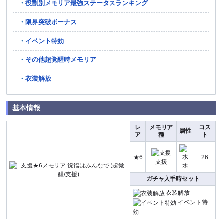
役割別メモリア最強ステータスランキング
限界突破ボーナス
イベント特効
その他超覚醒時メモリア
衣装解放
基本情報
レ
メモリア
コス
属性
ア
種
ト
★6
26
支援
水
ガチャ入手時セット
衣装解放
イベント特
効