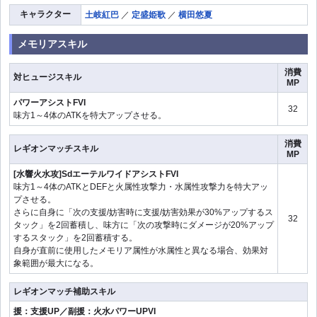
キャラクター
土岐紅巴
／
定盛姫歌
／
横田悠夏
メモリアスキル
消費
対ヒュージスキル
MP
パワーアシストFVI
32
味方1～4体のATKを特大アップさせる。
消費
レギオンマッチスキル
MP
[水響火水攻]SdエーテルワイドアシストFVI
味方1～4体のATKとDEFと火属性攻撃力・水属性攻撃力を特大アッ
プさせる。
さらに自身に「次の支援/妨害時に支援/妨害効果が30%アップするス
32
タック」を2回蓄積し、味方に「次の攻撃時にダメージが20%アップ
するスタック」を2回蓄積する。
自身が直前に使用したメモリア属性が水属性と異なる場合、効果対
象範囲が最大になる。
レギオンマッチ補助スキル
援：支援UP／副援：火水パワーUPVI