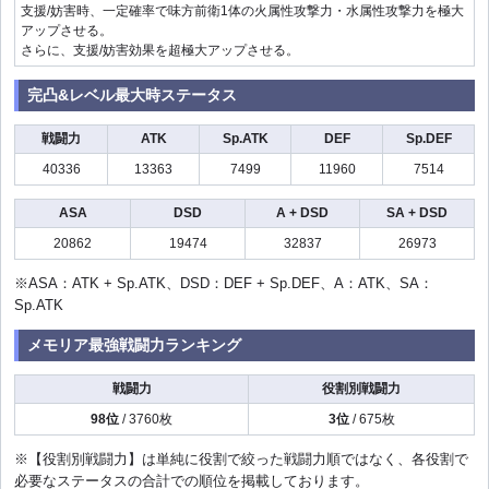
支援/妨害時、一定確率で味方前衛1体の火属性攻撃力・水属性攻撃力を極大
アップさせる。
さらに、支援/妨害効果を超極大アップさせる。
完凸&レベル最大時ステータス
戦闘力
ATK
Sp.ATK
DEF
Sp.DEF
40336
13363
7499
11960
7514
ASA
DSD
A + DSD
SA + DSD
20862
19474
32837
26973
※ASA：ATK + Sp.ATK、DSD：DEF + Sp.DEF、A：ATK、SA：
Sp.ATK
メモリア最強戦闘力ランキング
戦闘力
役割別戦闘力
98位
/ 3760枚
3位
/ 675枚
※【役割別戦闘力】は単純に役割で絞った戦闘力順ではなく、各役割で
必要なステータスの合計での順位を掲載しております。