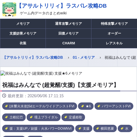
【アサルトリリィ】ラスバレ攻略DB
ゲーム内データのまとめwiki
メモリア
通常攻撃メモリア
特殊攻撃メモリア
支援妨害メモリア
回復メモリア
オーダー
衣装
CHARM
レアスキル
【アサルトリリィ】ラスバレ攻略DB
01 - メモリア
祝福はみんなで (
祝福はみんなで (超覚醒/支援)【支援メモリア】
最終更新：2026/06/06 17:11:15
[水響火水攻]SdエーテルワイドアシストFVI
★6
パワーアシストFVI
土岐紅巴
壇上ブライダル
定盛姫歌
援：支援UP／副援：火水パワーDOWNVI
支援
横田悠夏
水