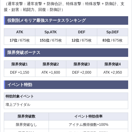
（通常攻撃：通常攻撃 + 防御合計、特殊攻撃：特殊攻撃 + 防御計、支
援・妨害：戦闘力、回復：防御計）
役割別メモリア最強ステータスランキング
ATK
Sp.ATK
DEF
Sp.DEF
17位
/ 675枚
151位
/ 675枚
12位
/ 675枚
83位
/ 675枚
限界突破ボーナス
限界突破1
限界突破2
限界突破3
限界突破4
DEF +1,150
ATK +1,600
DEF +2,000
ATK +2,950
イベント特効
特効対象イベント
壇上ブライダル
限界突破数
イベント特効倍率
限界突破なし
アイテム獲得個数+100%