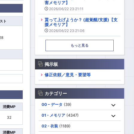
害メモリア】
2026/06/22 23:21:11
貰って上げようか？ (超覚醒/支援)【支
スト
援メモリア】
2026/06/22 23:21:06
28
もっと見る
掲示板
修正依頼／意見・要望等
カテゴリー
00 – データ
(39)
消費MP
01 - メモリア
(4347)
32
02 - 衣装
(1189)
消費MP