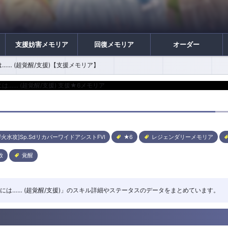
支援妨害メモリア
回復メモリア
オーダー
…… (超覚醒/支援)【支援メモリア】
響火水攻]Sp.SdリカバーワイドアシストFVI
★6
レジェンダリーメモリア
放
覚醒
線の先には…… (超覚醒/支援)」のスキル詳細やステータスのデータをまとめています。