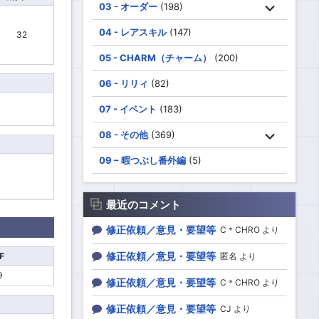
03 - オーダー
(198)
04 - レアスキル
(147)
32
05 - CHARM（チャーム）
(200)
06 - リリィ
(82)
07 - イベント
(183)
08 - その他
(369)
09 – 暇つぶし番外編
(5)
最近のコメント
修正依頼／意見・要望等
C＊CHRO より
修正依頼／意見・要望等
F
匿名 より
9
修正依頼／意見・要望等
C＊CHRO より
修正依頼／意見・要望等
CJ より