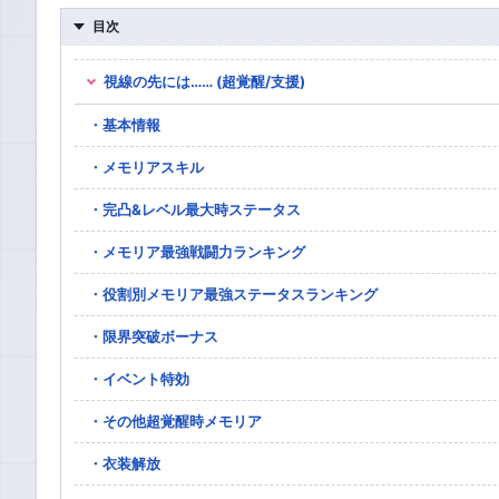
目次
視線の先には…… (超覚醒/支援)
基本情報
メモリアスキル
完凸&レベル最大時ステータス
メモリア最強戦闘力ランキング
役割別メモリア最強ステータスランキング
限界突破ボーナス
イベント特効
その他超覚醒時メモリア
衣装解放