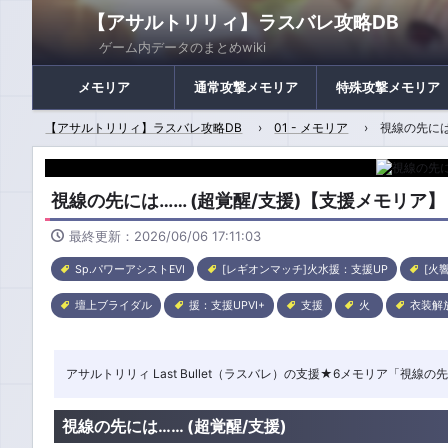
【アサルトリリィ】ラスバレ攻略DB
ゲーム内データのまとめwiki
メモリア
通常攻撃メモリア
特殊攻撃メモリア
【アサルトリリィ】ラスバレ攻略DB
01 - メモリア
視線の先には
視線の先には…… (超覚醒/支援)【支援メモリア】
最終更新：2026/06/06 17:11:03
Sp.パワーアシストEVI
[レギオンマッチ]火水援：支援UP
[火
壇上ブライダル
援：支援UPVI+
支援
火
衣装解
アサルトリリィ Last Bullet（ラスバレ）の支援★6メモリア「視
視線の先には…… (超覚醒/支援)