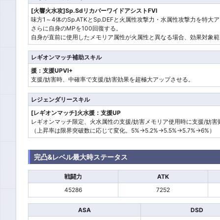
[火響火水攻]Sp.SdリカバーワイドアシストFVI
味方1～4体のSp.ATKとSp.DEFと火属性攻撃力・水属性攻撃力を特大
さらに自身のMPを100回復する。
自身が直前に使用したメモリア属性が火属性と異なる場合、効果対象範
レギオンマッチ補助スキル
援：支援UPVI+
支援/妨害時、中確率で支援/妨害効果を超極大アップさせる。
レジェンダリースキル
[レギオンマッチ]火水援：支援UP
レギオンマッチ限定、火水属性の支援/妨害メモリア使用時に支援/妨害
（上昇率は限界突破数に応じて変化。5%→5.2%→5.5%→5.7%→6%）
完凸&レベル最大時ステータス
戦闘力
ATK
45286
7252
ASA
DSD