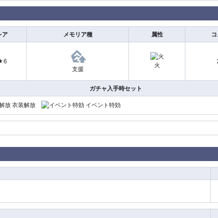
レア
メモリア種
属性
コ
★6
火
支援
ガチャ入手時セット
衣装解放
イベント特効