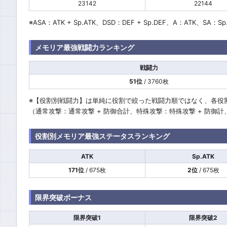
23142
22144
※ASA：ATK + Sp.ATK、DSD：DEF + Sp.DEF、A：ATK、SA：Sp
メモリア最強戦闘力ランキング
戦闘力
51位
/ 3760枚
※【役割別戦闘力】は単純に役割で絞った戦闘力順ではなく、各役
（通常攻撃：通常攻撃 + 防御合計、特殊攻撃：特殊攻撃 + 防御
役割別メモリア最強ステータスランキング
ATK
Sp.ATK
171位
/ 675枚
2位
/ 675枚
限界突破ボーナス
限界突破1
限界突破2