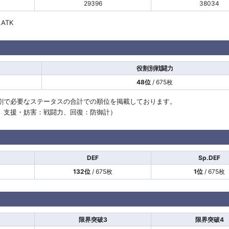
29396
38034
.ATK
役割別戦闘力
48位
/ 675枚
割で必要なステータスの合計での順位を掲載しております。
計、支援・妨害：戦闘力、回復：防御計）
DEF
Sp.DEF
132位
/ 675枚
1位
/ 675枚
限界突破3
限界突破4