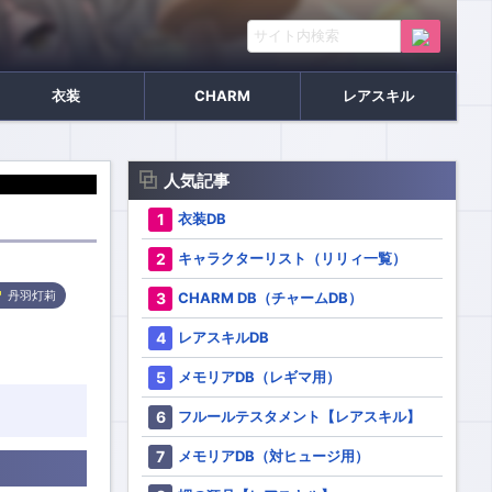
衣装
CHARM
レアスキル
人気記事
衣装DB
キャラクターリスト（リリィ一覧）
CHARM DB（チャームDB）
丹羽灯莉
レアスキルDB
メモリアDB（レギマ用）
フルールテスタメント【レアスキル】
メモリアDB（対ヒュージ用）