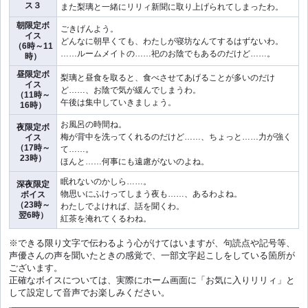
ス３
また梨璃と一緒にリリィ新聞に取り上げられてしまったわ。
朝限定ボ
ごきげんよう。
イス
どんなに朝早くても、わたしが寝坊なんてするはずないわ。
（6時～11
……ルームメイトの……祀のお陰でもあるのだけど……。
時）
昼限定ボ
梨璃と昼食を取ると、食べさせてあげることが多いのだけ
イス
ど……、お陰で気が緩んでしまうわ。
（11時～
午後は集中していきましょう。
16時）
お風呂の時間ね。
夜限定ボ
梅が背中を洗ってくれるのだけど……、ちょっと……力が強く
イス
（17時～
て……。
23時）
ほんと……何事にも遠慮がないのよね。
眠れないのかしら……。
深夜限定
物思いにふけってしまう夜も……、あるわよね。
ボイス
（23時～
わたしでよければ、話を聞くわ。
翌6時）
紅茶を淹れてくるわね。
※できる限り文字で伝わるよう心がけてはいますが、句読点や記号等、
声優さんの声を聞いたときの感覚で、一部文字起こしをしている箇所が
ございます。
正確なボイスについては、実際にホーム画面に「お気に入りリリィ」と
して設定して音声でお楽しみください。