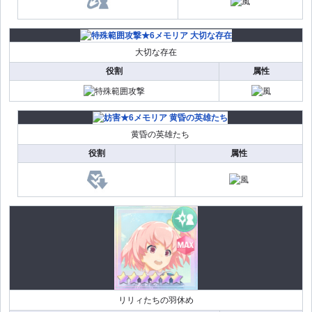
大切な存在
役割
属性
黄昏の英雄たち
役割
属性
リリィたちの羽休め