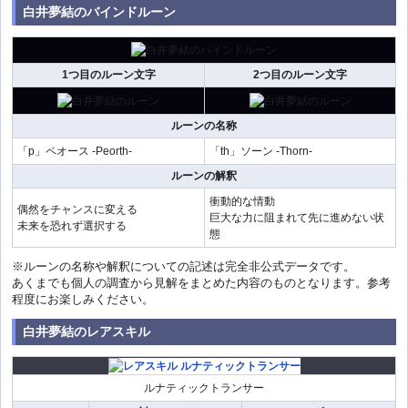
白井夢結のバインドルーン
1つ目のルーン文字
2つ目のルーン文字
ルーンの名称
「p」ペオース -Peorth-
「th」ソーン -Thorn-
ルーンの解釈
衝動的な情動
偶然をチャンスに変える
巨大な力に阻まれて先に進めない状
未来を恐れず選択する
態
※ルーンの名称や解釈についての記述は完全非公式データです。
あくまでも個人の調査から見解をまとめた内容のものとなります。参考
程度にお楽しみください。
白井夢結のレアスキル
ルナティックトランサー