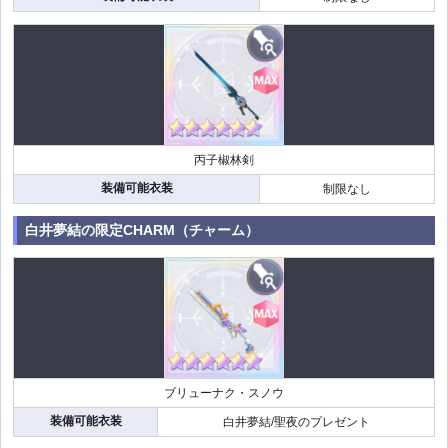
丙子椒林剣
装備可能衣装
制限なし
白井夢結の限定CHARM（チャーム）
ブリューナク・スノウ
装備可能衣装
白井夢結/聖夜のプレゼント