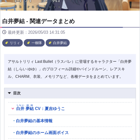
白井夢結 - 関連データまとめ
最終更新：2026/05/03 14:31:05
リリィ
一柳隊
白井夢結
アサルトリリィ Last Bullet（ラスバレ）に登場するキャラクター「白井夢
結（しらい ゆゆ）」のプロフィール詳細やバインドルーン、レアスキ
ル、CHARM、衣装、メモリアなど、各種データをまとめています。
目次
しらい
ゆゆ
白井
夢結
CV：夏吉ゆうこ
白井夢結の基本情報
白井夢結のホーム画面ボイス