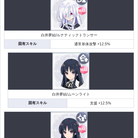
白井夢結/ルナティックトランサー
固有スキル
通常単体攻撃 +12.5%
白井夢結/ムーンライト
固有スキル
支援 +12.5%