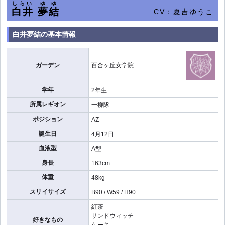
しらい
ゆゆ
白井
夢結
CV：夏吉ゆうこ
白井夢結の基本情報
ガーデン
百合ヶ丘女学院
学年
2年生
所属レギオン
一柳隊
ポジション
AZ
誕生日
4月12日
血液型
A型
身長
163cm
体重
48kg
スリイサイズ
B90 / W59 / H90
紅茶
サンドウィッチ
好きなもの