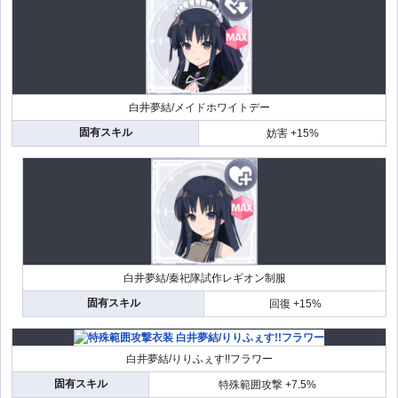
白井夢結/メイドホワイトデー
固有スキル
妨害 +15%
白井夢結/秦祀隊試作レギオン制服
固有スキル
回復 +15%
白井夢結/りりふぇす!!フラワー
固有スキル
特殊範囲攻撃 +7.5%