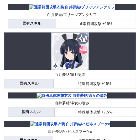
白井夢結/ブリッツアングリフ
固有スキル
通常範囲攻撃 +15%
白井夢結/望月兎着
固有スキル
特殊範囲攻撃 +15%
白井夢結/淑女の嗜み
固有スキル
特殊単体攻撃 +7.5%
白井夢結/ハピネスブーケα