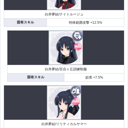
白井夢結/ナイトルージュ
固有スキル
特殊範囲攻撃 +12.5%
白井夢結/百合ヶ丘訓練制服
固有スキル
妨害 +7.5%
白井夢結/リリティカルサマー