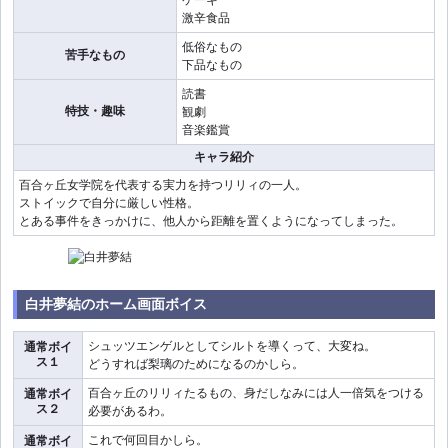
ケーキ
激辛食品
低俗なもの
苦手なもの
下品なもの
読書
特技・趣味
観劇
音楽鑑賞
キャラ紹介
百合ヶ丘女学院を代表する実力を持つリリィの一人。
ストイックで自分に厳しい性格。
とある事件をきっかけに、他人から距離を置くようになってしまった。
白井夢結のホーム画面ボイス
シュッツエンゲルとしてシルトを導くって、大変ね。
通常ボイ
ス１
どうすれば梨璃のためになるのかしら。
百合ヶ丘のリリィたるもの、身だしなみには人一倍気をつける
通常ボイ
ス２
必要があるわ。
これで何回目かしら。
通常ボイ