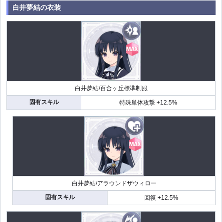
白井夢結の衣装
白井夢結/百合ヶ丘標準制服
固有スキル
特殊単体攻撃 +12.5%
白井夢結/アラウンドザウィロー
固有スキル
回復 +12.5%