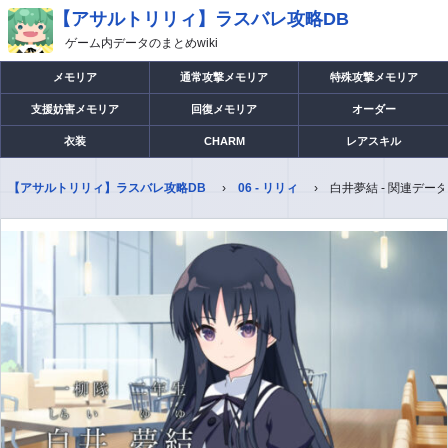
【アサルトリリィ】ラスバレ攻略DB
ゲーム内データのまとめwiki
メモリア
通常攻撃メモリア
特殊攻撃メモリア
支援妨害メモリア
回復メモリア
オーダー
衣装
CHARM
レアスキル
【アサルトリリィ】ラスバレ攻略DB
06 - リリィ
白井夢結 - 関連デー