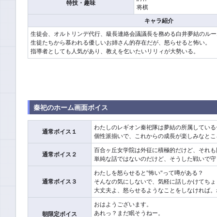
特技・趣味
将棋
キャラ紹介
生徒会、オルトリンデ代行、級長連絡会議議長を務める白井夢結のルー
生徒たちから慕われる優しいお姉さん的存在だが、怒らせると怖い。
指導者としても人気があり、教えを乞いたいリリィが大勢いる。
秦祀のホーム画面ボイス
わたしのレギオン秦祀隊は夢結の所属している
通常ボイス１
個性派揃いで、これからの成長が楽しみなとこ
百合ヶ丘女学院は外征に積極的だけど、それも
通常ボイス２
単純な話ではないのだけど、そうした戦いで守
わたしを怒らせると"怖い"って噂がある？
通常ボイス３
そんなの気にしないで、気軽に話しかけてちょ
大丈夫よ、怒らせるようなことをしなければ。
おはようございます。
あれっ？まだ眠そうねー。
朝限定ボイス