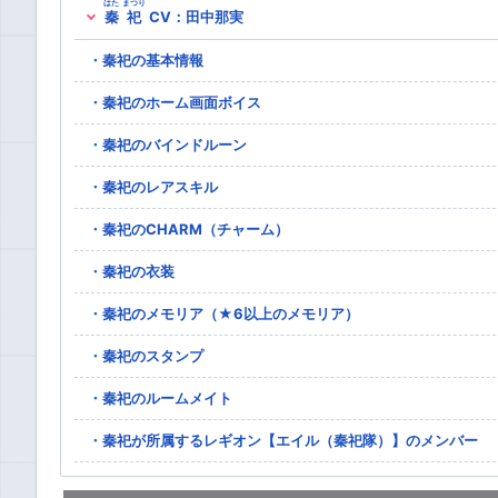
はた
まつり
秦
祀
CV：田中那実
秦祀の基本情報
秦祀のホーム画面ボイス
秦祀のバインドルーン
秦祀のレアスキル
秦祀のCHARM（チャーム）
秦祀の衣装
秦祀のメモリア（★6以上のメモリア）
秦祀のスタンプ
秦祀のルームメイト
秦祀が所属するレギオン【エイル（秦祀隊）】のメンバー