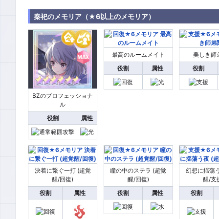
秦祀のメモリア（★6以上のメモリア）
最高のルームメイト
美しき師
役割
属性
役割
BZのプロフェッショナ
ル
役割
属性
決着に繋ぐ一打 (超覚
瞳の中のステラ (超覚
幻想に揺蕩う
醒/回復)
醒/回復)
醒/支
役割
属性
役割
属性
役割