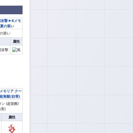
の装い
属性
ン (超覚醒/
害)
属性