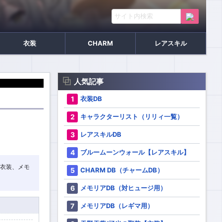
衣装
CHARM
レアスキル
人気記事
衣装DB
キャラクターリスト（リリィ一覧）
レアスキルDB
ブルームーンウォール【レアスキル】
、衣装、メモ
CHARM DB（チャームDB）
メモリアDB（対ヒュージ用）
メモリアDB（レギマ用）