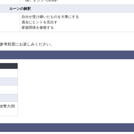
「oe」オシラ -Othila-
ルーンの解釈
自分が受け継いだものを大事にする
過去にヒントを見出す
家族関係を修復する
参考程度にお楽しみください。
攻撃力/防