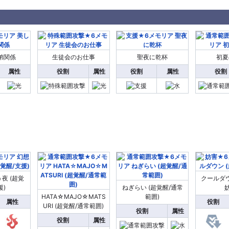
弟関係
生徒会のお仕事
聖夜に乾杯
初夏
属性
役割
属性
役割
属性
役割
夜 (超覚
クールダウ
援)
ねぎらい (超覚醒/通常
妨
HATA☆MAJO☆MATS
範囲)
属性
役割
URI (超覚醒/通常範囲)
役割
属性
役割
属性