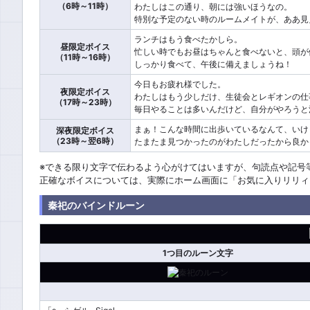
（6時～11時）
わたしはこの通り、朝には強いほうなの。
特別な予定のない時のルームメイトが、ああ見
ランチはもう食べたかしら。
昼限定ボイス
忙しい時でもお昼はちゃんと食べないと、頭が
（11時～16時）
しっかり食べて、午後に備えましょうね！
今日もお疲れ様でした。
夜限定ボイス
わたしはもう少しだけ、生徒会とレギオンの仕
（17時～23時）
毎日やることは多いんだけど、自分がやろうと
まぁ！こんな時間に出歩いているなんて、いけ
深夜限定ボイス
（23時～翌6時）
たまたま見つかったのがわたしだったから良か
※できる限り文字で伝わるよう心がけてはいますが、句読点や記号
正確なボイスについては、実際にホーム画面に「お気に入りリリィ
秦祀のバインドルーン
1つ目のルーン文字