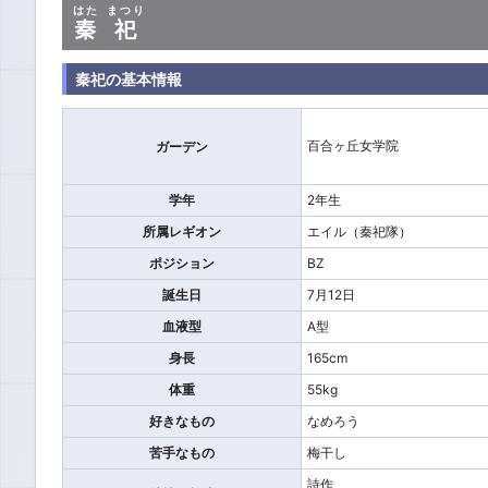
はた
まつり
秦
祀
秦祀の基本情報
百合ヶ丘女学院
ガーデン
学年
2年生
所属レギオン
エイル（秦祀隊）
ポジション
BZ
誕生日
7月12日
血液型
A型
身長
165cm
体重
55kg
好きなもの
なめろう
苦手なもの
梅干し
詩作