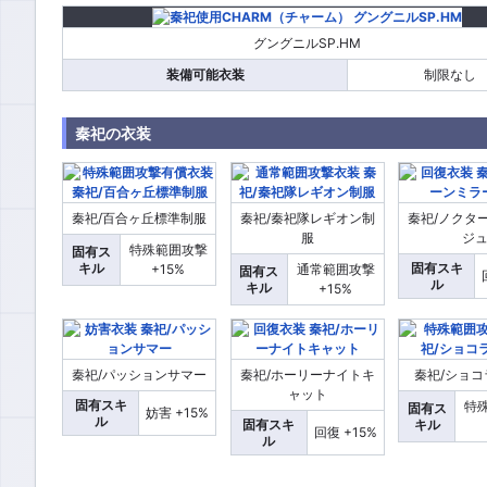
グングニルSP.HM
装備可能衣装
制限なし
秦祀の衣装
秦祀/百合ヶ丘標準制服
秦祀/秦祀隊レギオン制
秦祀/ノクタ
服
ジ
特殊範囲攻撃
固有ス
キル
固有スキ
+15%
通常範囲攻撃
固有ス
ル
キル
+15%
秦祀/パッションサマー
秦祀/ホーリーナイトキ
秦祀/ショ
ャット
固有スキ
特
固有ス
妨害 +15%
ル
固有スキ
キル
回復 +15%
ル