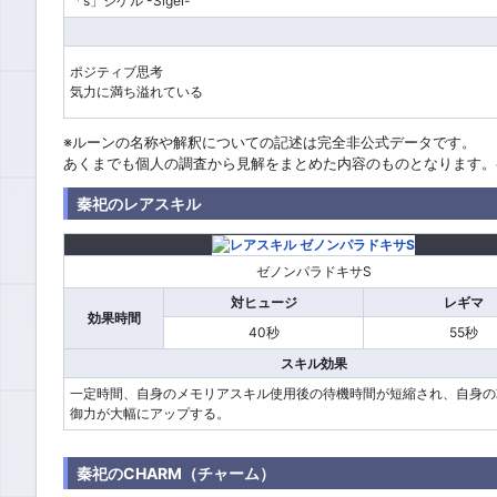
「s」シゲル -Sigel-
ポジティブ思考
気力に満ち溢れている
※ルーンの名称や解釈についての記述は完全非公式データです。
あくまでも個人の調査から見解をまとめた内容のものとなります。
秦祀のレアスキル
ゼノンパラドキサS
対ヒュージ
レギマ
効果時間
40秒
55秒
スキル効果
一定時間、自身のメモリアスキル使用後の待機時間が短縮され、自身の
御力が大幅にアップする。
秦祀のCHARM（チャーム）