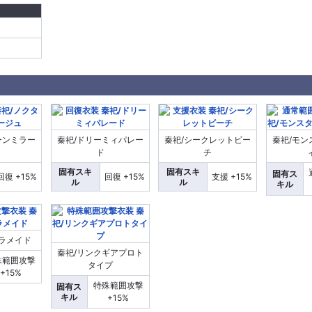
ーンミラー
秦祀/ドリーミィパレー
秦祀/シークレットビー
秦祀/モン
ュ
ド
チ
固有スキ
固有スキ
固有ス
回復 +15%
回復 +15%
支援 +15%
ル
ル
キル
コラメイド
秦祀/リンクギアプロト
殊範囲攻撃
タイプ
+15%
特殊範囲攻撃
固有ス
キル
+15%