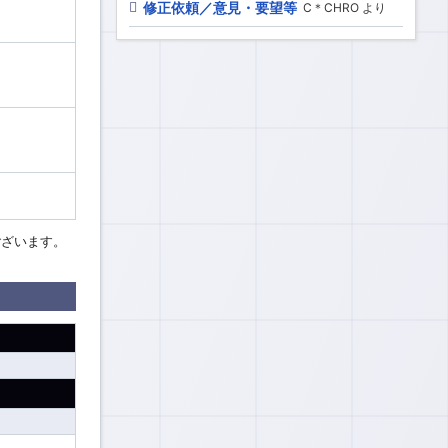
修正依頼／意見・要望等
C＊CHRO より
ございます。