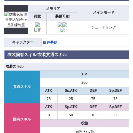
メモリア
メインモード
得意
装備可能
シューティング
妨害
キャラクター
白井夢結
衣装固有スキル/衣装共通スキル
衣装スキル
HP
200
共通スキル
ATK
Sp.ATK
DEF
Sp.DEF
75
25
75
75
ATK
Sp.ATK
DEF
Sp.DEF
0
50
0
0
固有スキル
役割
妨害 +7.5%