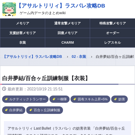
【アサルトリリィ】ラスバレ攻略DB
ゲーム内データのまとめwiki
メモリア
通常攻撃メモリア
特殊攻撃メモリア
支援妨害メモリア
回復メモリア
オーダー
衣装
CHARM
レアスキル
【アサルトリリィ】ラスバレ攻略DB
02 - 衣装
白井夢結/百合ヶ丘訓練
白井夢結/百合ヶ丘訓練制服【衣装】
最終更新：2022/10/19 21:15:51
ルナティックトランサー
一柳隊
固有スキル上昇+5%
妨害
白井夢結
百合ヶ丘訓練制服
アサルトリリィ Last Bullet（ラスバレ）の妨害衣装 「白井夢結/百合ヶ丘