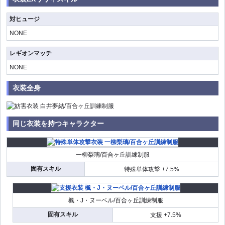
対ヒュージ
NONE
レギオンマッチ
NONE
衣装全身
同じ衣装を持つキャラクター
一柳梨璃/百合ヶ丘訓練制服
固有スキル
特殊単体攻撃 +7.5%
楓・J・ヌーベル/百合ヶ丘訓練制服
固有スキル
支援 +7.5%