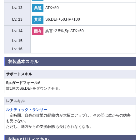
Lv. 12
ATK+50
共通
Lv. 13
Sp.DEF+50,HP+100
共通
Lv. 14
妨害+2.5%,Sp.ATK+50
固有
Lv. 15
Lv. 16
衣装基本スキル
サポートスキル
Sp.ガードフォールA
敵1体のSp.DEFをダウンさせる。
レアスキル
ルナティックトランサー
一定時間、自身の攻撃力/防御力が大幅にアップし、その間は敵からの妨害
も受けない。
ただし、味方からの支援/回復も受けられなくなる。
衣装EXリリィスキル