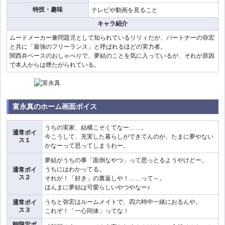
特技・趣味
テレビや動画を見ること
キャラ紹介
ムードメーカー兼問題児として知られているリリィだが、パートナーの弥宏
と共に「最強のフリーランス」と呼ばれるほどの実力者。
関西弁ベースのおしゃべりで、夢結のことを気に入っているが、それが原因
で本人からは煙たがられている。
富永真のホーム画面ボイス
うちの実家、結構こそくてなー……。
通常ボイ
今こうして、充実した暮らしができてんのが、たまに夢やない
ス１
かなーって思ってしまうわー。
夢結がうちの事「面倒なやつ」って思っとるようやけどー。
うちにはわかってる。
通常ボイ
ス２
それが！「好き」の裏返しや！……って～。
ほんまに夢結は可愛らしいやつやなー♪
うちと弥宏はルームメイトで、四六時中一緒におるんや。
通常ボイ
ス３
これぞ！「一心同体」ってな！
朝限定ボ