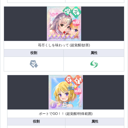
苺尽くしを味わって (超覚醒/妨害)
役割
属性
ボートでGO！！ (超覚醒/特殊範囲)
役割
属性