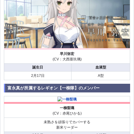
早川弥宏
(CV：大西亜玖璃)
誕生日
血液型
2月17日
A型
富永真が所属するレギオン【一柳隊】のメンバー
一柳梨璃
(CV：赤尾ひかる)
未熟さを頑張りでカバーする
新米リーダー