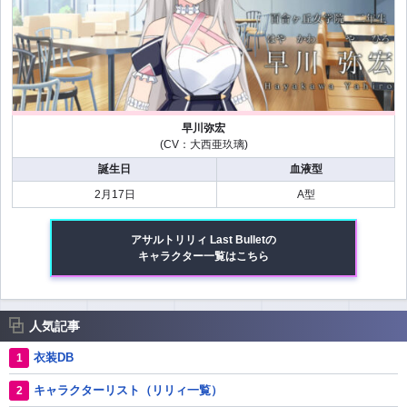
早川弥宏
(CV：大西亜玖璃)
誕生日
血液型
2月17日
A型
アサルトリリィ Last Bulletの
キャラクター一覧はこちら
人気記事
衣装DB
キャラクターリスト（リリィ一覧）