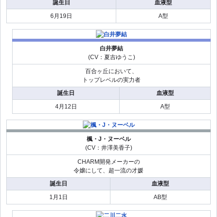
誕生日
血液型
6月19日
A型
白井夢結
(CV：夏吉ゆうこ)
百合ヶ丘において、
トップレベルの実力者
誕生日
血液型
4月12日
A型
楓・J・ヌーベル
(CV：井澤美香子)
CHARM開発メーカーの
令嬢にして、超一流の才媛
誕生日
血液型
1月1日
AB型