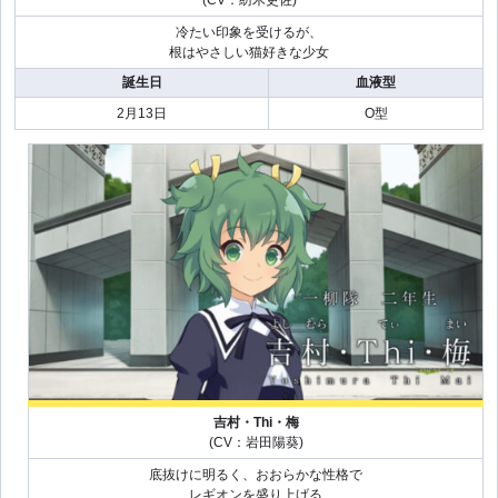
(CV：紡木吏佐)
冷たい印象を受けるが、
根はやさしい猫好きな少女
誕生日
血液型
2月13日
O型
吉村・Thi・梅
(CV：岩田陽葵)
底抜けに明るく、おおらかな性格で
レギオンを盛り上げる