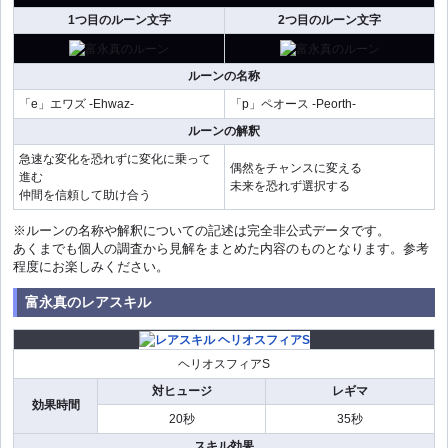
1つ目のルーン文字
2つ目のルーン文字
ルーンの名称
「e」エワズ -Ehwaz-
「p」ペオース -Peorth-
ルーンの解釈
急速な変化を恐れずに変化に乗って
偶然をチャンスに変える
進む
未来を恐れず選択する
仲間を信頼して助け合う
※ルーンの名称や解釈についての記述は完全非公式データです。
あくまでも個人の調査から見解をまとめた内容のものとなります。参考
程度にお楽しみください。
富永真のレアスキル
ヘリオスフィアS
対ヒュージ
レギマ
効果時間
20秒
35秒
スキル効果