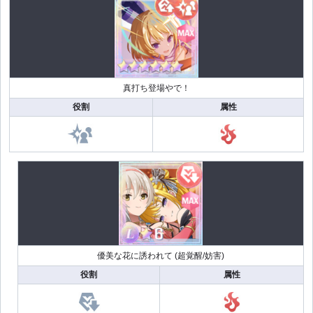
真打ち登場やで！
役割
属性
優美な花に誘われて (超覚醒/妨害)
役割
属性