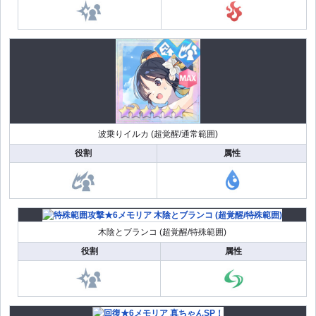
波乗りイルカ (超覚醒/通常範囲)
役割
属性
木陰とブランコ (超覚醒/特殊範囲)
役割
属性