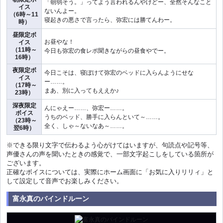
「朝弱そう。」ってよう言われるんやけどー、全然そんなこと
イス
ないんよー。
（6時～11
寝起きの悪さで言ったら、弥宏には勝てんわー。
時）
昼限定ボ
お昼やな！
イス
（11時～
今日も弥宏の食レポ聞きながらの昼食やでー。
16時）
夜限定ボ
今日こそは、寝ぼけて弥宏のベッドに入らんようにせな
イス
ー……。
（17時～
まあ、別に入ってもええか♪
23時）
深夜限定
んにゃえー……、弥宏ー……。
ボイス
うちのベッド、勝手に入らんといて～……。
（23時～
全く、しゃ～ないなあ～……。
翌6時）
※できる限り文字で伝わるよう心がけてはいますが、句読点や記号等、
声優さんの声を聞いたときの感覚で、一部文字起こしをしている箇所が
ございます。
正確なボイスについては、実際にホーム画面に「お気に入りリリィ」と
して設定して音声でお楽しみください。
富永真のバインドルーン