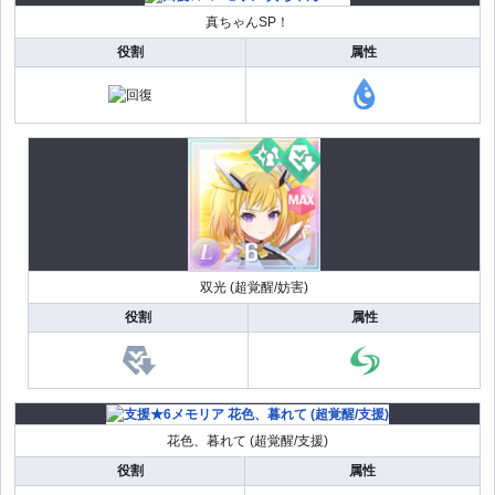
真ちゃんSP！
役割
属性
双光 (超覚醒/妨害)
役割
属性
花色、暮れて (超覚醒/支援)
役割
属性