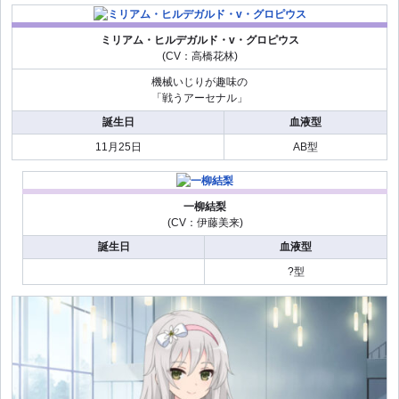
ミリアム・ヒルデガルド・v・グロピウス
(CV：高橋花林)
機械いじりが趣味の
「戦うアーセナル」
誕生日
血液型
11月25日
AB型
一柳結梨
(CV：伊藤美来)
誕生日
血液型
?型