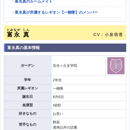
富永真のルームメイト
富永真が所属するレギオン【一柳隊】のメンバー
とみなが
しん
富永
真
CV：小泉萌香
富永真の基本情報
ガーデン
百合ヶ丘女学院
学年
2年生
所属レギオン
一柳隊
誕生日
8月6日
血液型
AB型
好きなもの
お笑い
静寂
苦手なもの
漫画以外の読書