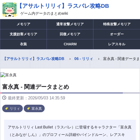
【アサルトリリィ】ラスバレ攻略DB
ゲーム内データのまとめwiki
メモリア
通常攻撃メモリア
特殊攻撃メモリア
支援妨害メモリア
回復メモリア
オーダー
衣装
CHARM
レアスキル
【アサルトリリィ】ラスバレ攻略DB
06 - リリィ
富永真 - 関連データ
富永真 - 関連データまとめ
最終更新：2026/05/03 14:35:59
リリィ
富永真
アサルトリリィ Last Bullet（ラスバレ）に登場するキャラクター「富永真
（とみなが しん）」のプロフィール詳細やバインドルーン、レアスキ