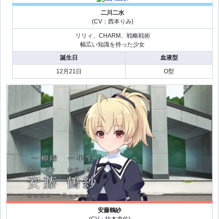
二川二水
(CV：西本りみ)
リリィ、CHARM、戦略戦術
幅広い知識を持った少女
誕生日
血液型
12月21日
O型
安藤鶴紗