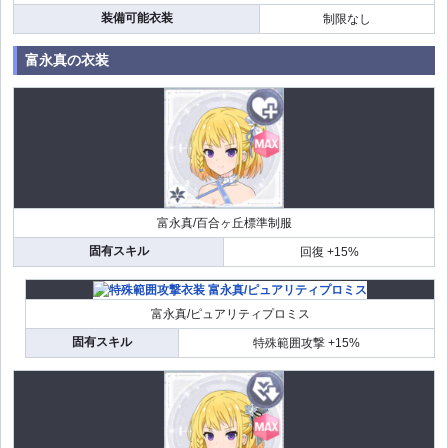
装備可能衣装
制限なし
富永真の衣装
富永真/百合ヶ丘標準制服
固有スキル
回復 +15%
富永真/ピュアリティプロミス
固有スキル
特殊範囲攻撃 +15%