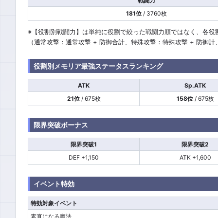
戦闘力
181位
/ 3760枚
※【役割別戦闘力】は単純に役割で絞った戦闘力順ではなく、各役
（通常攻撃：通常攻撃 + 防御合計、特殊攻撃：特殊攻撃 + 防御
役割別メモリア最強ステータスランキング
ATK
Sp.ATK
21位
/ 675枚
158位
/ 675枚
限界突破ボーナス
限界突破1
限界突破2
DEF +1,150
ATK +1,600
イベント特効
特効対象イベント
素直になる魔法