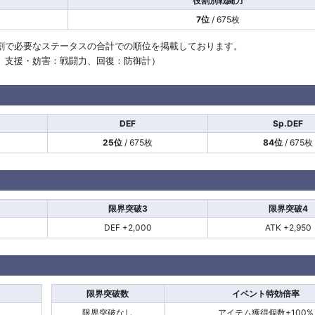
役割別戦闘力
7位
/ 675枚
割で必要なステータスの合計での順位を掲載しております。
計、支援・妨害：戦闘力、回復：防御計）
DEF
Sp.DEF
25位
/ 675枚
84位
/ 675枚
限界突破3
限界突破4
DEF +2,000
ATK +2,950
限界突破数
イベント特効倍率
限界突破なし
アイテム獲得個数+100%