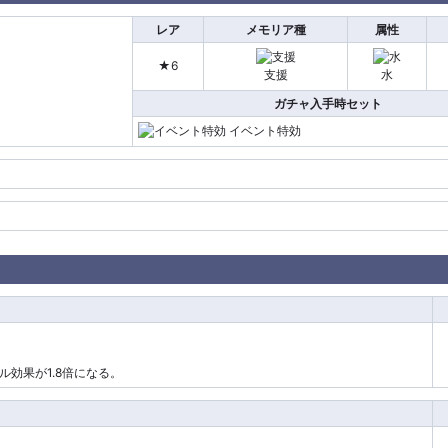
レア
メモリア種
属性
★6
支援
水
ガチャ入手時セット
イベント特効
効果が1.8倍になる。