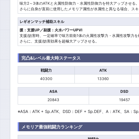
味方2～3体のATKと火属性防御力・水属性防御力を特大アップさせる
さらに自身が直前に使用したメモリア属性が水属性と異なる場合、スキル
レギオンマッチ補助スキル
援：支援UP／副援：火水パワーUPVI
支援/妨害時、一定確率で味方前衛1体の火属性攻撃力・水属性攻撃力を
さらに、支援/妨害効果を超極大アップさせる。
完凸&レベル最大時ステータス
戦闘力
ATK
40300
13360
ASA
DSD
20843
19457
※ASA：ATK + Sp.ATK、DSD：DEF + Sp.DEF、A：ATK、SA：Sp
メモリア最強戦闘力ランキング