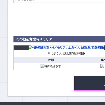
その他超覚醒時メモリア
共に歩く人 (超覚醒/特殊範囲)
役割
属