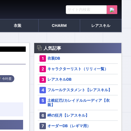
衣装
CHARM
レアスキル
人気記事
衣装DB
キャラクターリスト（リリィ一覧）
レアスキルDB
今叶星
フルールテスタメント【レアスキル】
土岐紅巴/カレイドルルーディア【衣
装】
岬の狂月【レアスキル】
オーダーDB（レギマ用）