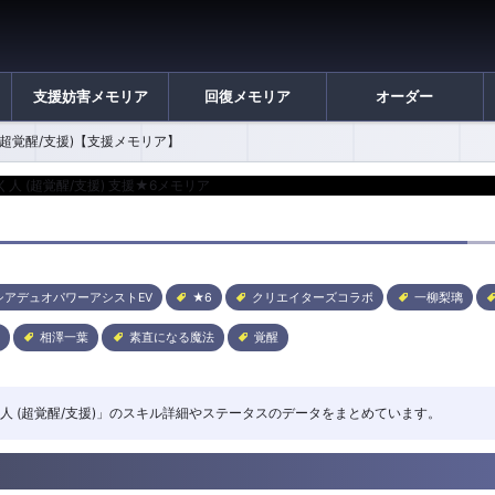
支援妨害メモリア
回復メモリア
オーダー
(超覚醒/支援)【支援メモリア】
シアデュオパワーアシストEV
★6
クリエイターズコラボ
一柳梨璃
相澤一葉
素直になる魔法
覚醒
に歩く人 (超覚醒/支援)」のスキル詳細やステータスのデータをまとめています。