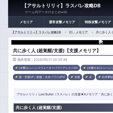
【アサルトリリィ】ラスバレ攻略DB
ゲーム内データのまとめwiki
メモリア
通常攻撃メモリア
特殊攻撃メモリア
【アサルトリリィ】ラスバレ攻略DB
01 - メモリア
共に歩く人 
共に歩く人 (超覚醒/支援)【支援メモリア】
最終更新：2026/06/21 00:30:49
[水響]エンハンスウォーターパワーアシストEVI
[水響火水]エンハン
援：支援UP／副援：火水パワーUPVI
支援
水
白井夢結
アサルトリリィ Last Bullet（ラスバレ）の支援★6メモリア「共
共に歩く人 (超覚醒/支援)