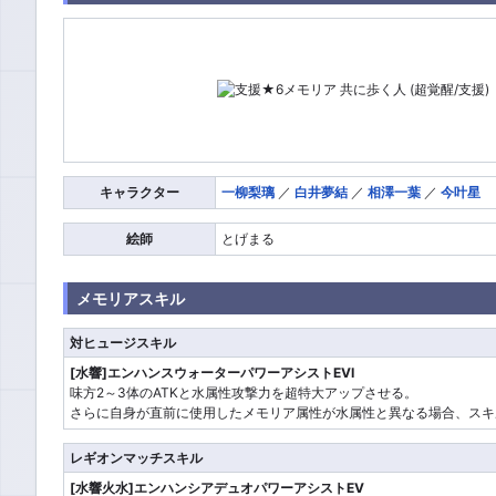
キャラクター
一柳梨璃
／
白井夢結
／
相澤一葉
／
今叶星
絵師
とげまる
メモリアスキル
対ヒュージスキル
[水響]エンハンスウォーターパワーアシストEVI
味方2～3体のATKと水属性攻撃力を超特大アップさせる。
さらに自身が直前に使用したメモリア属性が水属性と異なる場合、スキル
レギオンマッチスキル
[水響火水]エンハンシアデュオパワーアシストEV