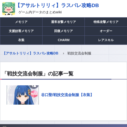
【アサルトリリィ】ラスバレ攻略DB
ゲーム内データのまとめwiki
メモリア
通常攻撃メモリア
特殊攻撃メモリア
支援妨害メモリア
回復メモリア
オーダー
衣装
CHARM
レアスキル
【アサルトリリィ】ラスバレ攻略DB
戦技交流会制服
「戦技交流会制服」の記事一覧
谷口聖/戦技交流会制服【衣装】