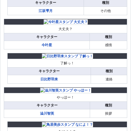
キャラクター
種別
江坂雫月
その他
大丈夫？
キャラクター
種別
今叶星
感情
了解っ！
キャラクター
種別
日比野羽来
連絡
やっほー！
キャラクター
種別
澁川智英
挨拶