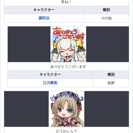
冬ね！
キャラクター
種別
菱田治
その他
ありがとうございます
キャラクター
種別
江川樟美
挨拶
どうかしら？