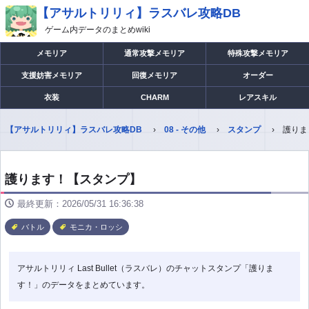
【アサルトリリィ】ラスバレ攻略DB
ゲーム内データのまとめwiki
メモリア
通常攻撃メモリア
特殊攻撃メモリア
支援妨害メモリア
回復メモリア
オーダー
衣装
CHARM
レアスキル
【アサルトリリィ】ラスバレ攻略DB
08 - その他
スタンプ
護りま
護ります！【スタンプ】
最終更新：2026/05/31 16:36:38
バトル
モニカ・ロッシ
アサルトリリィ Last Bullet（ラスバレ）のチャットスタンプ「護りま
す！」のデータをまとめています。