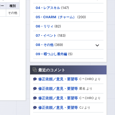
ター
種別
04 - レアスキル
(147)
その他
05 - CHARM（チャーム）
(200)
06 - リリィ
(82)
07 - イベント
(183)
08 - その他
(369)
09 – 暇つぶし番外編
(5)
最近のコメント
修正依頼／意見・要望等
C＊CHRO より
修正依頼／意見・要望等
匿名 より
修正依頼／意見・要望等
C＊CHRO より
修正依頼／意見・要望等
CJ より