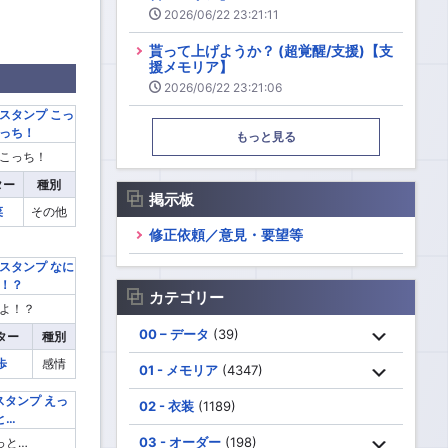
2026/06/22 23:21:11
貰って上げようか？ (超覚醒/支援)【支
援メモリア】
2026/06/22 23:21:06
もっと見る
こっち！
ター
種別
掲示板
菜
その他
修正依頼／意見・要望等
カテゴリー
よ！？
00 – データ
(39)
ター
種別
歩
感情
01 - メモリア
(4347)
02 - 衣装
(1189)
03 - オーダー
(198)
っと…