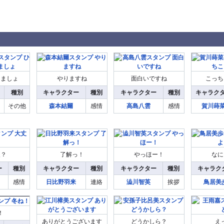
しましょ
やりますね
面白いですね
こっち
種別
キャラクター
種別
キャラクター
種別
キャラク
その他
森本結爾
感情
高島八雲
感情
賀川蒔
夫？
了解っ！
やっほー！
なに
ー
種別
キャラクター
種別
キャラクター
種別
キャラク
感情
日比野羽来
連絡
澁川智英
挨拶
鳥居美
！
ありがとうございます
どうかしら？
え