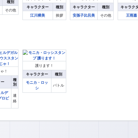
種別
キャラクター
種別
キャラクター
種別
キャラク
その他
江川樟美
挨拶
安孫子比呂美
その他
王雨嘉
護ります！
じゃ！
キャラクター
種別
種
ター
モニカ・ロッ
別
バトル
シ
ヒルデ
連
グロピ
絡