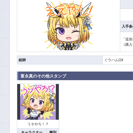
入手条
「追加
（購入可
絵師
ぐラハムΩX
富永真のその他スタンプ
うそやろ！？
キャラクター
種別