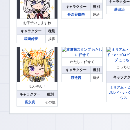
キャラクター
キャラクター
種別
菱田治
番匠谷依奈
連絡
お手伝いしますね
キャラクター
種別
塩崎鈴夢
挨拶
わたしに任せて
こっち
キャラクター
種別
キャラク
渡邉茜
連絡
ええやん！
ミリアム・
ガルド・v・
キャラクター
種別
ウス
富永真
その他