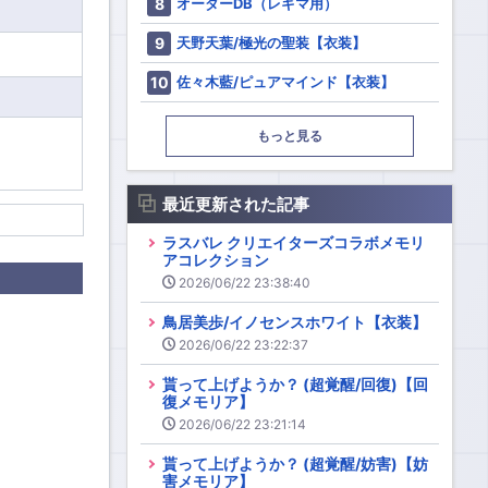
オーダーDB（レギマ用）
天野天葉/極光の聖装【衣装】
佐々木藍/ピュアマインド【衣装】
もっと見る
最近更新された記事
ラスバレ クリエイターズコラボメモリ
アコレクション
2026/06/22 23:38:40
鳥居美歩/イノセンスホワイト【衣装】
2026/06/22 23:22:37
貰って上げようか？ (超覚醒/回復)【回
復メモリア】
2026/06/22 23:21:14
貰って上げようか？ (超覚醒/妨害)【妨
害メモリア】