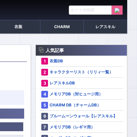
衣装
CHARM
レアスキル
人気記事
衣装DB
キャラクターリスト（リリィ一覧）
レアスキルDB
メモリアDB（対ヒュージ用）
CHARM DB（チャームDB）
ブルームーンウォール【レアスキル】
メモリアDB（レギマ用）