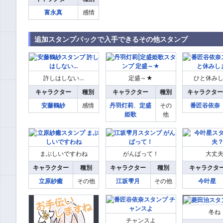
富永真
感情
追加スタンプパックで入手できるその他スタンプ
許しはしない…
定盛～★
ひと休み
キャラクター
種別
キャラクター
種別
キャラクター
安藤鶴紗
感情
丹羽灯莉
、
定盛
その
番匠谷依奈
姫歌
他
まぶしいですわね
がんばって！
大丈
キャラクター
種別
キャラクター
種別
キャラクタ
立原紗癒
その他
江坂雫月
その他
今叶星
冬ね
チャンスよ