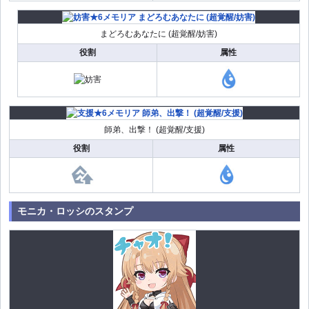
まどろむあなたに (超覚醒/妨害)
役割
属性
師弟、出撃！ (超覚醒/支援)
役割
属性
モニカ・ロッシのスタンプ