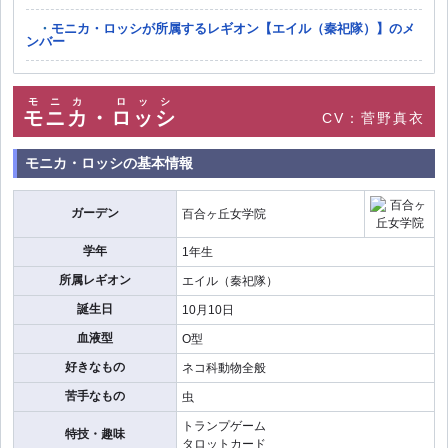
モニカ・ロッシが所属するレギオン【エイル（秦祀隊）】のメ
ンバー
モニカ
ロッシ
モニカ
・
ロッシ
CV：菅野真衣
モニカ・ロッシの基本情報
ガーデン
百合ヶ丘女学院
学年
1年生
所属レギオン
エイル（秦祀隊）
誕生日
10月10日
血液型
O型
好きなもの
ネコ科動物全般
苦手なもの
虫
トランプゲーム
特技・趣味
タロットカード