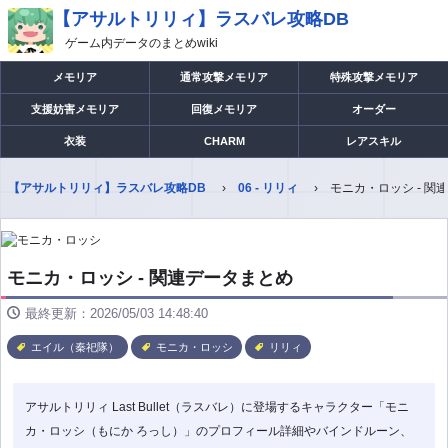
【アサルトリリィ】ラスバレ攻略DB
ゲーム内データのまとめwiki
メモリア
通常攻撃メモリア
特殊攻撃メモリア
支援妨害メモリア
回復メモリア
オーダー
衣装
CHARM
レアスキル
【アサルトリリィ】ラスバレ攻略DB
06 - リリィ
モニカ・ロッシ - 関
モニカ・ロッシ - 関連データまとめ
最終更新：2026/05/03 14:48:40
エイル（秦祀隊）
モニカ・ロッシ
リリィ
アサルトリリィ Last Bullet（ラスバレ）に登場するキャラクター「モニ
カ・ロッシ（もにか ろっし）」のプロフィール詳細やバインドルーン、