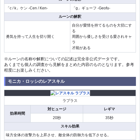
「c / k」ケン -Cen / Ken-
「g」ギョーフ -Geofu-
ルーンの解釈
自分が愛情を持てるものを大切にす
る
勇気を持って人生を切り開く
周囲から優しさを受ける愛されキャ
ラ
才能がある
※ルーンの名称や解釈についての記述は完全非公式データです。
あくまでも個人の調査から見解をまとめた内容のものとなります。参考
程度にお楽しみください。
モニカ・ロッシのレアスキル
ラプラス
対ヒュージ
レギマ
効果時間
20秒
35秒
スキル効果
味方全体の攻撃力を上昇させ、敵全体の防御力を低下させる。