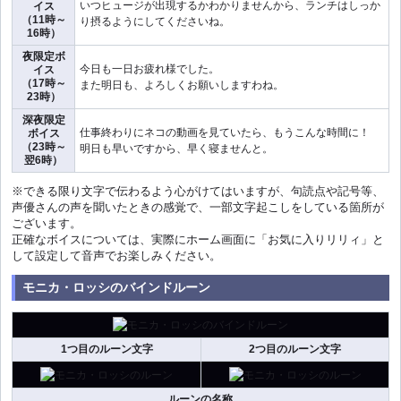
いつヒュージが出現するかわかりませんから、ランチはしっか
イス
（11時～
り摂るようにしてくださいね。
16時）
夜限定ボ
今日も一日お疲れ様でした。
イス
（17時～
また明日も、よろしくお願いしますわね。
23時）
深夜限定
仕事終わりにネコの動画を見ていたら、もうこんな時間に！
ボイス
（23時～
明日も早いですから、早く寝ませんと。
翌6時）
※できる限り文字で伝わるよう心がけてはいますが、句読点や記号等、
声優さんの声を聞いたときの感覚で、一部文字起こしをしている箇所が
ございます。
正確なボイスについては、実際にホーム画面に「お気に入りリリィ」と
して設定して音声でお楽しみください。
モニカ・ロッシのバインドルーン
1つ目のルーン文字
2つ目のルーン文字
ルーンの名称