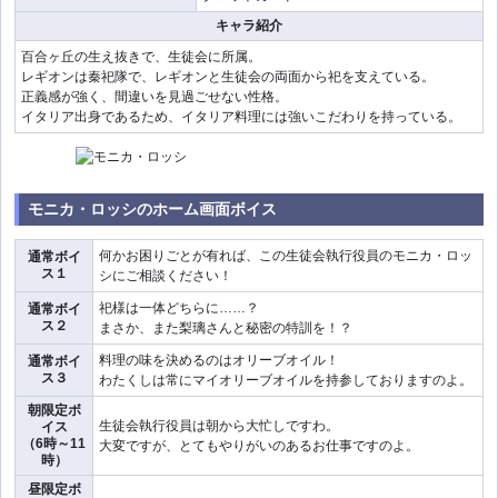
キャラ紹介
百合ヶ丘の生え抜きで、生徒会に所属。
レギオンは秦祀隊で、レギオンと生徒会の両面から祀を支えている。
正義感が強く、間違いを見過ごせない性格。
イタリア出身であるため、イタリア料理には強いこだわりを持っている。
モニカ・ロッシのホーム画面ボイス
何かお困りごとが有れば、この生徒会執行役員のモニカ・ロッ
通常ボイ
ス１
シにご相談ください！
祀様は一体どちらに……？
通常ボイ
ス２
まさか、また梨璃さんと秘密の特訓を！？
料理の味を決めるのはオリーブオイル！
通常ボイ
ス３
わたくしは常にマイオリーブオイルを持参しておりますのよ。
朝限定ボ
生徒会執行役員は朝から大忙しですわ。
イス
（6時～11
大変ですが、とてもやりがいのあるお仕事ですのよ。
時）
昼限定ボ