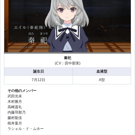
秦祀
(CV：田中那実)
誕生日
血液型
7月12日
A型
その他のメンバー
武田光未
木村雅月
高崎遥礼
内藤羽那乃
藤村龍佳
桜井葉月
ラシェル・ド・ムホー