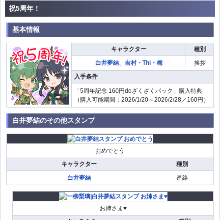
祝5周年！
基本情報
キャラクター
種別
白井夢結
、
吉村・Thi・梅
挨拶
入手条件
「5周年記念 160円deざくざくパック」購入特典
（購入可能期間：2026/1/20～2026/2/28／160円）
白井夢結のその他スタンプ
おめでとう
キャラクター
種別
白井夢結
連絡
お姉さま♥