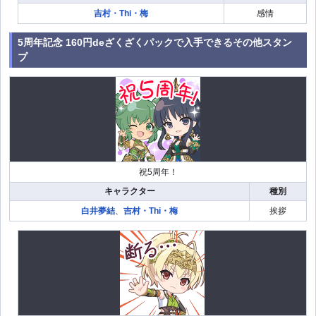
吉村・Thi・梅
感情
5周年記念 160円deざくざくパックで入手できるその他スタン
プ
祝5周年！
キャラクター
種別
白井夢結
、
吉村・Thi・梅
挨拶