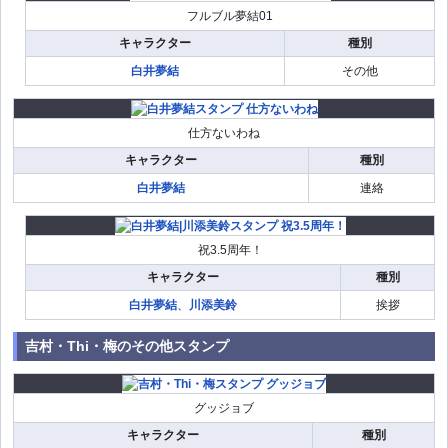
フルブル夢結01
キャラクター
種別
白井夢結
その他
仕方ないわね
キャラクター
種別
白井夢結
連絡
祝3.5周年！
キャラクター
種別
白井夢結
、
川添美鈴
挨拶
吉村・Thi・梅のその他スタンプ
グッジョブ
キャラクター
種別