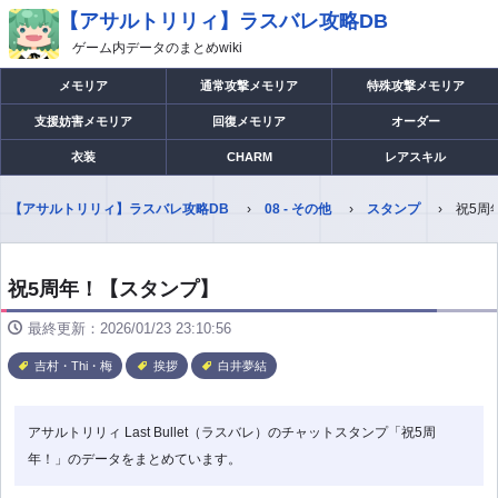
【アサルトリリィ】ラスバレ攻略DB
ゲーム内データのまとめwiki
メモリア
通常攻撃メモリア
特殊攻撃メモリア
支援妨害メモリア
回復メモリア
オーダー
衣装
CHARM
レアスキル
【アサルトリリィ】ラスバレ攻略DB
08 - その他
スタンプ
祝5周
祝5周年！【スタンプ】
最終更新：2026/01/23 23:10:56
吉村・Thi・梅
挨拶
白井夢結
アサルトリリィ Last Bullet（ラスバレ）のチャットスタンプ「祝5周
年！」のデータをまとめています。