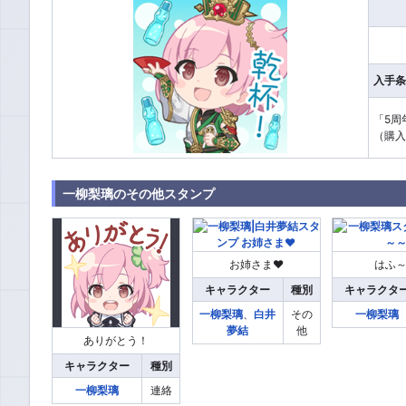
入手条
「5周
（購入可
一柳梨璃のその他スタンプ
お姉さま♥
はふ
キャラクター
種別
キャラクタ
一柳梨璃
、
白井
その
一柳梨璃
夢結
他
ありがとう！
キャラクター
種別
一柳梨璃
連絡