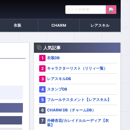
衣装
CHARM
レアスキル
人気記事
衣装DB
キャラクターリスト（リリィ一覧）
レアスキルDB
スタンプDB
フルールテスタメント【レアスキル】
CHARM DB（チャームDB）
外崎杏花/カレイドルルーディア【衣
装】