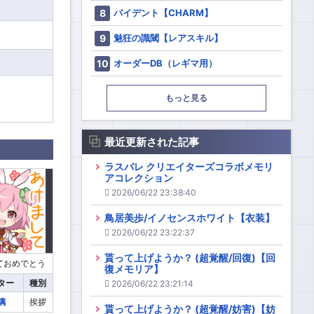
バイデント【CHARM】
魅狂の識閾【レアスキル】
オーダーDB（レギマ用）
もっと見る
最近更新された記事
ラスバレ クリエイターズコラボメモリ
アコレクション
2026/06/22 23:38:40
鳥居美歩/イノセンスホワイト【衣装】
2026/06/22 23:22:37
貰って上げようか？ (超覚醒/回復)【回
ておめでとう
復メモリア】
ター
種別
2026/06/22 23:21:14
璃
挨拶
貰って上げようか？ (超覚醒/妨害)【妨