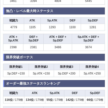
3461
3394
4804
5445
無凸・レベル最大時ステータス
戦闘力
ATK
Sp.ATK
DEF
Sp.DEF
4779
1105
1293
1100
1281
ATK +
DEF +
ATK + DEF +
Sp.ATK + DEF +
Sp.ATK
Sp.DEF
Sp.DEF
Sp.DEF
2398
2381
3486
3674
限界突破ボーナス
限界突破1
限界突破2
限界突破3
限界突破4
Sp.DEF +150
Sp.ATK +150
Sp.DEF +200
Sp.ATK +250
オーダー最強ステータスランキング
戦闘力
ATK
Sp.ATK
DEF
Sp.DEF
116位
/ 179種
134位
/ 179種
55位
/ 179種
142位
/ 179種
66位
/ 179種