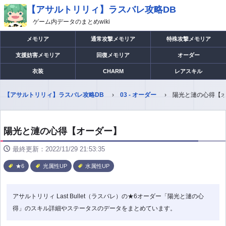
【アサルトリリィ】ラスバレ攻略DB
ゲーム内データのまとめwiki
メモリア
通常攻撃メモリア
特殊攻撃メモリア
支援妨害メモリア
回復メモリア
オーダー
衣装
CHARM
レアスキル
【アサルトリリィ】ラスバレ攻略DB
03 - オーダー
陽光と漣の心得【
陽光と漣の心得【オーダー】
最終更新：2022/11/29 21:53:35
★6
光属性UP
水属性UP
アサルトリリィ Last Bullet（ラスバレ）の★6オーダー「陽光と漣の心
得」のスキル詳細やステータスのデータをまとめています。