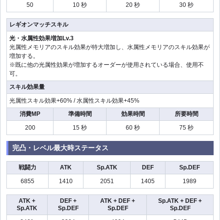
50
10 秒
20 秒
30 秒
レギオンマッチスキル
光・水属性効果増加Lv.3
光属性メモリアのスキル効果が特大増加し、水属性メモリアのスキル効果が
増加する。
※既に他の光属性効果が増加するオーダーが使用されている場合、使用不
可。
スキル効果量
光属性スキル効果+60% / 水属性スキル効果+45%
消費MP
準備時間
効果時間
所要時間
200
15 秒
60 秒
75 秒
完凸・レベル最大時ステータス
戦闘力
ATK
Sp.ATK
DEF
Sp.DEF
6855
1410
2051
1405
1989
ATK +
DEF +
ATK + DEF +
Sp.ATK + DEF +
Sp.ATK
Sp.DEF
Sp.DEF
Sp.DEF