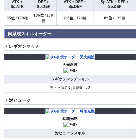
ATK +
DEF +
ATK + DEF +
Sp.ATK + DEF +
Sp.ATK
Sp.DEF
Sp.DEF
Sp.DEF
106位
/ 179
95位
/ 179種
136位
/ 179種
85位
/ 179種
種
同系統スキルオーダー
レギオンマッチ
天光銀波
レギオンマッチスキル
光・水属性効果増加Lv.3
対ヒュージ
玲瓏光艶
対ヒュージスキル