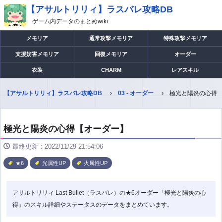
【アサルトリリィ】ラスバレ攻略DB
ゲーム内データのまとめwiki
メモリア
通常攻撃メモリア
特殊攻撃メモリア
支援妨害メモリア
回復メモリア
オーダー
衣装
CHARM
レアスキル
【アサルトリリィ】ラスバレ攻略DB
03 - オーダー
極光と陽炎の心得
極光と陽炎の心得【オーダー】
最終更新：2022/11/29 21:54:06
★6
光属性UP
火属性UP
アサルトリリィ Last Bullet（ラスバレ）の★6オーダー「極光と陽炎の心
得」のスキル詳細やステータスのデータをまとめています。