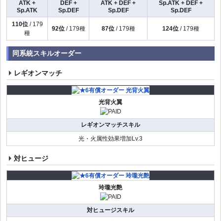
ATK +
DEF +
ATK + DEF +
Sp.ATK + DEF +
Sp.ATK
Sp.DEF
Sp.DEF
Sp.DEF
110位
/ 179
92位
/ 179種
87位
/ 179種
124位
/ 179種
種
同系統スキルオーダー
レギオンマッチ
光背火翼
レギオンマッチスキル
光・火属性効果増加Lv.3
対ヒュージ
玲瓏光艶
対ヒュージスキル