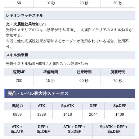
50
10 秒
20 秒
30 秒
レギオンマッチスキル
光・火属性効果増加Lv.3
光属性メモリアのスキル効果が特大増加し、火属性メモリアのスキル効果が
増加する。
※既に他の光属性効果が増加するオーダーが使用されている場合、使用不
可。
スキル効果量
光属性スキル効果+60% / 火属性スキル効果+45%
消費MP
準備時間
効果時間
所要時間
200
15 秒
60 秒
75 秒
完凸・レベル最大時ステータス
戦闘力
ATK
Sp.ATK
DEF
Sp.DEF
6859
1988
1418
2044
1409
ATK +
DEF +
ATK + DEF +
Sp.ATK + DEF +
Sp.ATK
Sp.DEF
Sp.DEF
Sp.DEF