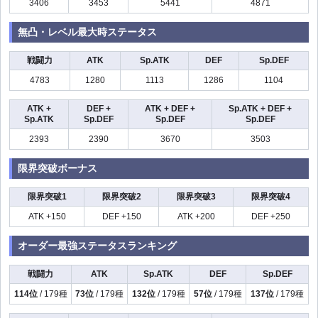
3406
3453
5441
4871
無凸・レベル最大時ステータス
戦闘力
ATK
Sp.ATK
DEF
Sp.DEF
4783
1280
1113
1286
1104
ATK +
DEF +
ATK + DEF +
Sp.ATK + DEF +
Sp.ATK
Sp.DEF
Sp.DEF
Sp.DEF
2393
2390
3670
3503
限界突破ボーナス
限界突破1
限界突破2
限界突破3
限界突破4
ATK +150
DEF +150
ATK +200
DEF +250
オーダー最強ステータスランキング
戦闘力
ATK
Sp.ATK
DEF
Sp.DEF
114位
/ 179種
73位
/ 179種
132位
/ 179種
57位
/ 179種
137位
/ 179種