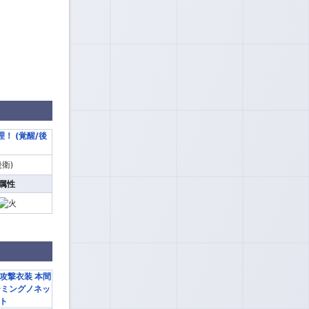
衛)
属性