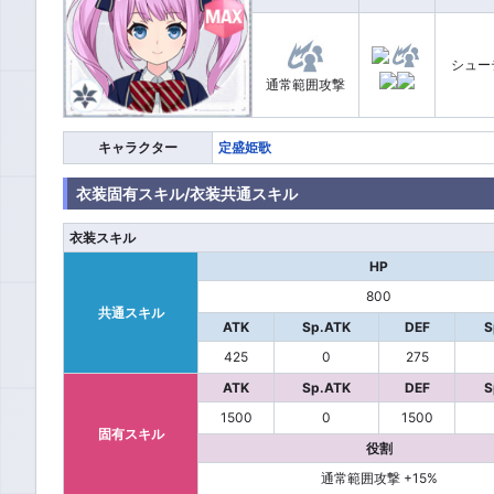
シュー
通常範囲攻撃
キャラクター
定盛姫歌
衣装固有スキル/衣装共通スキル
衣装スキル
HP
800
共通スキル
ATK
Sp.ATK
DEF
S
425
0
275
ATK
Sp.ATK
DEF
S
1500
0
1500
固有スキル
役割
通常範囲攻撃 +15%