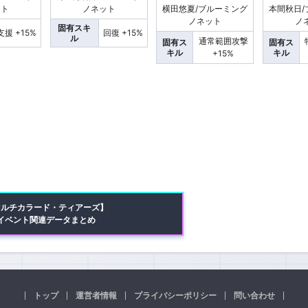
ット
ノネット
横田悠夏/ブルーミング
本間秋日/
ノネット
ノ
固有スキ
支援 +15%
回復 +15%
ル
通常範囲攻撃
固有ス
固有ス
キル
キル
+15%
マルチカラード・ティアーズ】
イベント関連データまとめ
トップ
運営者情報
プライバシーポリシー
問い合わせ