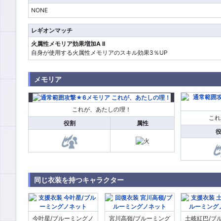
NONE
レギオンマッチ
火属性メモリア効果増加A II
自身が使用する火属性メモリアのスキル効果3％UP
メモリア
これが、あたしの理！
これ
役割
属性
同じ衣装を持つキャラクター
今叶星/ブルーミングノ
宮川高嶺/ブルーミング
土岐紅巴/ブ