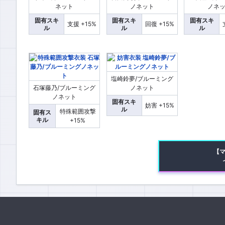
ネット
ノネット
ノネ
固有スキ
固有スキ
固有スキ
支援 +15%
回復 +15%
ル
ル
ル
塩崎鈴夢/ブルーミング
石塚藤乃/ブルーミング
ノネット
ノネット
固有スキ
妨害 +15%
ル
特殊範囲攻撃
固有ス
キル
+15%
【