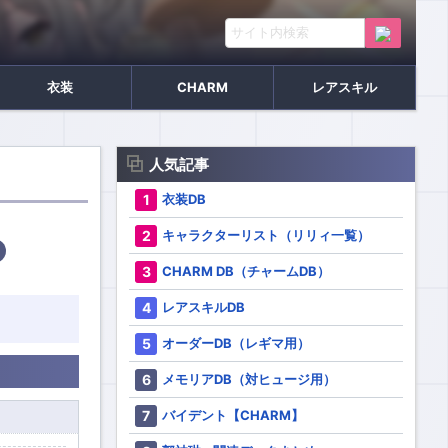
衣装
CHARM
レアスキル
人気記事
衣装DB
キャラクターリスト（リリィ一覧）
CHARM DB（チャームDB）
レアスキルDB
オーダーDB（レギマ用）
メモリアDB（対ヒュージ用）
バイデント【CHARM】