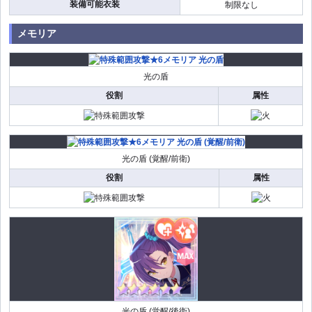
装備可能衣装
制限なし
メモリア
光の盾
役割
属性
光の盾 (覚醒/前衛)
役割
属性
光の盾 (覚醒/後衛)