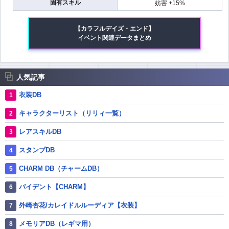
固有スキル
妨害 +15%
【カラフルデイズ・エンド】
イベント関連データまとめ
人気記事
衣装DB
キャラクターリスト（リリィ一覧）
レアスキルDB
スタンプDB
CHARM DB（チャームDB）
バイデント【CHARM】
外崎杏花/カレイドルルーディア【衣装】
メモリアDB（レギマ用）