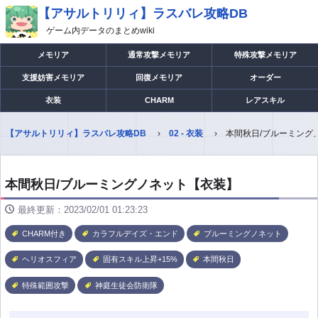
【アサルトリリィ】ラスバレ攻略DB
ゲーム内データのまとめwiki
メモリア
通常攻撃メモリア
特殊攻撃メモリア
支援妨害メモリア
回復メモリア
オーダー
衣装
CHARM
レアスキル
【アサルトリリィ】ラスバレ攻略DB
02 - 衣装
本間秋日/ブルーミング
本間秋日/ブルーミングノネット【衣装】
最終更新：2023/02/01 01:23:23
CHARM付き
カラフルデイズ・エンド
ブルーミングノネット
ヘリオスフィア
固有スキル上昇+15%
本間秋日
特殊範囲攻撃
神庭生徒会防衛隊