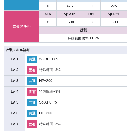
0
425
0
275
ATK
Sp.ATK
DEF
Sp.DEF
0
1500
0
1500
固有スキル
役割
特殊範囲攻撃 +15%
衣装スキル詳細
Lv. 1
Sp.DEF+75
共通
Lv. 2
特殊範囲+3%
固有
Lv. 3
HP+200
共通
Lv. 4
特殊範囲+3%
固有
Lv. 5
Sp.ATK+75
共通
Lv. 6
HP+200
共通
Lv. 7
特殊範囲+3%
固有