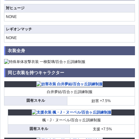
対ヒュージ
NONE
レギオンマッチ
NONE
衣装全身
同じ衣装を持つキャラクター
白井夢結/百合ヶ丘訓練制服
固有スキル
妨害 +7.5%
楓・J・ヌーベル/百合ヶ丘訓練制服
固有スキル
支援 +7.5%