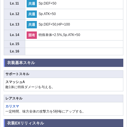
Lv. 11
Sp.DEF+50
共通
Lv. 12
Sp.ATK+50
共通
Lv. 13
Sp.DEF+50,HP+100
共通
Lv. 14
特殊単体+2.5%,Sp.ATK+50
固有
Lv. 15
Lv. 16
衣装基本スキル
サポートスキル
スマッシュA
敵1体に特殊ダメージを与える。
レアスキル
カリスマ
一定時間、味方全体の攻撃力を5秒毎にアップする。
衣装EXリリィスキル