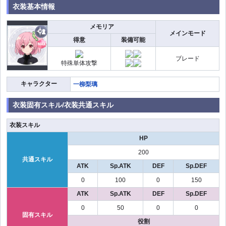
衣装基本情報
メモリア
メインモード
得意
装備可能
ブレード
特殊単体攻撃
キャラクター
一柳梨璃
衣装固有スキル/衣装共通スキル
衣装スキル
HP
200
共通スキル
ATK
Sp.ATK
DEF
Sp.DEF
0
100
0
150
ATK
Sp.ATK
DEF
Sp.DEF
0
50
0
0
固有スキル
役割