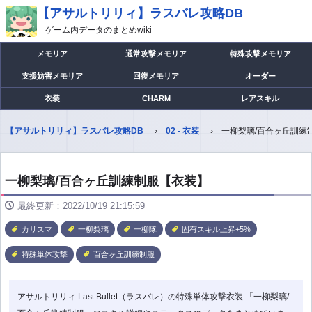
【アサルトリリィ】ラスバレ攻略DB
ゲーム内データのまとめwiki
メモリア
通常攻撃メモリア
特殊攻撃メモリア
支援妨害メモリア
回復メモリア
オーダー
衣装
CHARM
レアスキル
【アサルトリリィ】ラスバレ攻略DB
02 - 衣装
一柳梨璃/百合ヶ丘訓練
一柳梨璃/百合ヶ丘訓練制服【衣装】
最終更新：2022/10/19 21:15:59
カリスマ
一柳梨璃
一柳隊
固有スキル上昇+5%
特殊単体攻撃
百合ヶ丘訓練制服
アサルトリリィ Last Bullet（ラスバレ）の特殊単体攻撃衣装 「一柳梨璃/