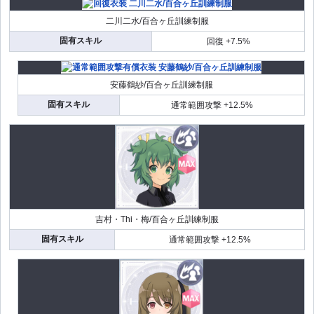
二川二水/百合ヶ丘訓練制服
固有スキル
回復 +7.5%
安藤鶴紗/百合ヶ丘訓練制服
固有スキル
通常範囲攻撃 +12.5%
吉村・Thi・梅/百合ヶ丘訓練制服
固有スキル
通常範囲攻撃 +12.5%