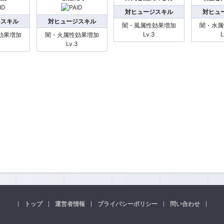
対ヒュージスキル
対ヒュ
ジスキル
対ヒュージスキル
闇・風属性効果増加
闇・水属
Lv.3
L
効果増加
闇・火属性効果増加
3
Lv.3
トップ
運営者情報
プライバシーポリシー
問い合わせ