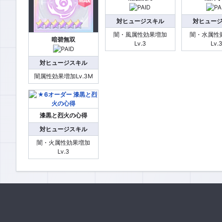
対ヒュージスキル
対ヒュー
闇・風属性効果増加
闇・水属性
暗碧無双
Lv.3
Lv.
対ヒュージスキル
闇属性効果増加Lv.3M
漆黒と烈火の心得
対ヒュージスキル
闇・火属性効果増加
Lv.3