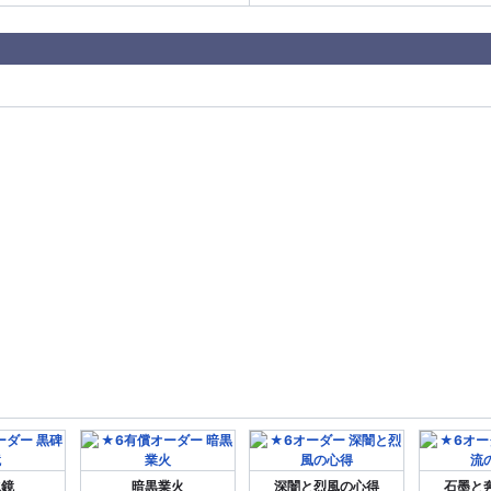
水鏡
暗黒業火
深闇と烈風の心得
石墨と