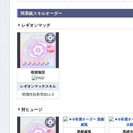
同系統スキルオーダー
レギオンマッチ
暗碧無双
レギオンマッチスキル
闇属性効果増加Lv.3
対ヒュージ
黒貂威風
黒碑