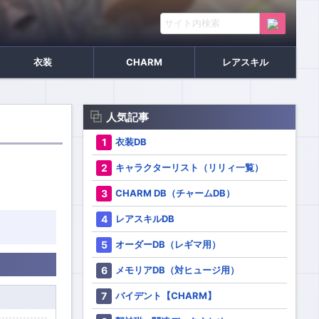
衣装
CHARM
レアスキル
人気記事
衣装DB
キャラクターリスト（リリィ一覧）
CHARM DB（チャームDB）
レアスキルDB
オーダーDB（レギマ用）
メモリアDB（対ヒュージ用）
バイデント【CHARM】