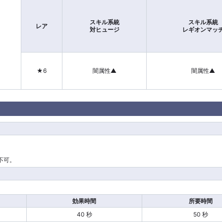
スキル系統
スキル系統
レア
対ヒュージ
レギオンマッ
★6
闇属性▲
闇属性▲
不可。
効果時間
所要時間
40 秒
50 秒