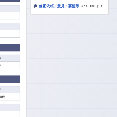
修正依頼／意見・要望等
C＊CHRO より
4
0
F
79種