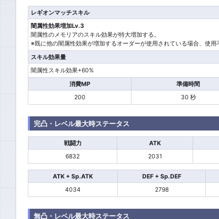
レギオンマッチスキル
闇属性効果増加Lv.3
闇属性のメモリアのスキル効果が特大増加する。
※既に他の闇属性効果が増加するオーダーが使用されている場合、使用
スキル効果量
闇属性スキル効果+60%
消費MP
準備時間
200
30 秒
完凸・レベル最大時ステータス
戦闘力
ATK
6832
2031
ATK + Sp.ATK
DEF + Sp.DEF
4034
2798
無凸・レベル最大時ステータス