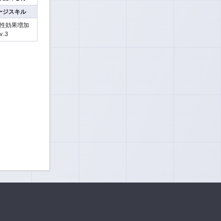
ージスキル
性効果増加
v.3