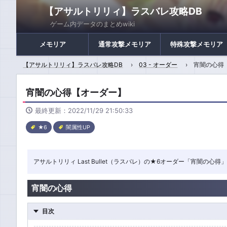
【アサルトリリィ】ラスバレ攻略DB
ゲーム内データのまとめwiki
メモリア
通常攻撃メモリア
特殊攻撃メモリア
【アサルトリリィ】ラスバレ攻略DB
03 - オーダー
宵闇の心得
宵闇の心得【オーダー】
最終更新：2022/11/29 21:50:33
★6
闇属性UP
アサルトリリィ Last Bullet（ラスバレ）の★6オーダー「宵闇
宵闇の心得
目次