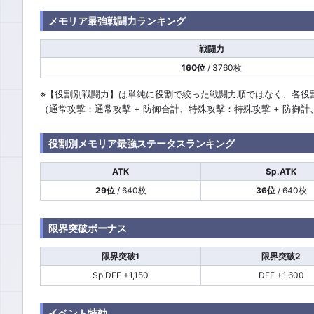
メモリア最強戦闘力ランキング
戦闘力
160位
/ 3760枚
※【役割別戦闘力】は単純に役割で絞った戦闘力順ではなく、各役
（通常攻撃：通常攻撃 + 防御合計、特殊攻撃：特殊攻撃 + 防御
役割別メモリア最強ステータスランキング
ATK
Sp.ATK
29位
/ 640枚
36位
/ 640枚
限界突破ボーナス
限界突破1
限界突破2
Sp.DEF +1,150
DEF +1,600
イベント特効