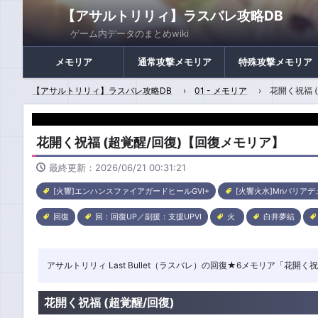
【アサルトリリィ】ラスバレ攻略DB
ゲーム内データのまとめwiki
メモリア
通常攻撃メモリア
特殊攻撃メモリア
【アサルトリリィ】ラスバレ攻略DB
01 - メモリア
花開く祝福 
花開く祝福 (超覚醒/回復)【回復メモリア】
最終更新：2026/06/21 00:31:21
[火響]エンハンスファイアガードヒールGVI+
[火響火水]Mnバリアデ
回復
回：回復UP／副援：支援UPVI
火
白井夢結
アサルトリリィ Last Bullet（ラスバレ）の回復★6メモリア「花
花開く祝福 (超覚醒/回復)