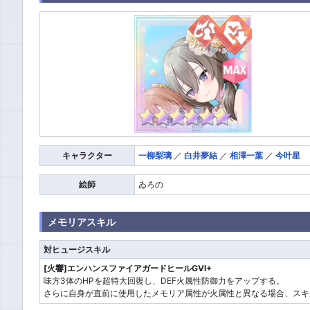
キャラクター
一柳梨璃
／
白井夢結
／
相澤一葉
／
今叶星
絵師
ゐろの
メモリアスキル
対ヒュージスキル
[火響]エンハンスファイアガードヒールGVI+
味方3体のHPを超特大回復し、DEF火属性防御力をアップする。
さらに自身が直前に使用したメモリア属性が火属性と異なる場合、スキル