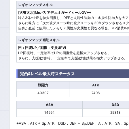
レギオンマッチスキル
[火響火水]MnバリアデュオガードヒールGV++
味方3体のHPを特大回復し、DEFと火属性防御力・水属性防御力を大
さらに味方に「次の被ダメージ時に被ダメージを30%ダウンさせるス
自身が直前に使用したメモリア属性が火属性と異なる場合、MP消費を
レギオンマッチ補助スキル
回：回復UP／副援：支援UPVI
HP回復時、一定確率でHPの回復量を超極大アップさせる。
さらに、支援/妨害時、一定確率で支援/妨害効果を極大アップさせる。
完凸&レベル最大時ステータス
戦闘力
ATK
40307
7496
ASA
DSD
14994
25313
※ASA：ATK + Sp.ATK、DSD：DEF + Sp.DEF、A：ATK、SA：Sp