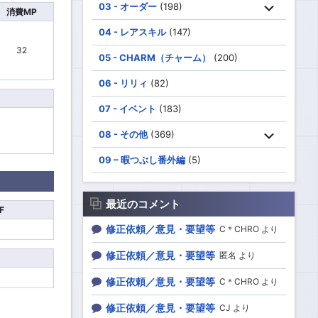
03 - オーダー
(198)
消費MP
04 - レアスキル
(147)
32
05 - CHARM（チャーム）
(200)
06 - リリィ
(82)
07 - イベント
(183)
08 - その他
(369)
09 – 暇つぶし番外編
(5)
最近のコメント
F
修正依頼／意見・要望等
1
C＊CHRO より
修正依頼／意見・要望等
匿名 より
修正依頼／意見・要望等
C＊CHRO より
修正依頼／意見・要望等
CJ より