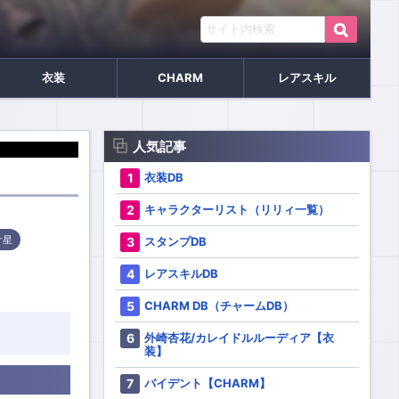
衣装
CHARM
レアスキル
人気記事
衣装DB
キャラクターリスト（リリィ一覧）
スタンプDB
叶星
レアスキルDB
CHARM DB（チャームDB）
外崎杏花/カレイドルルーディア【衣
装】
バイデント【CHARM】