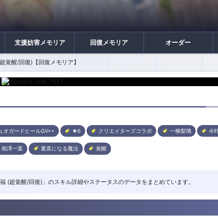
支援妨害メモリア
回復メモリア
オーダー
(超覚醒/回復)【回復メモリア】
ュオガードヒールGV++
★6
クリエイターズコラボ
一柳梨璃
今
相澤一葉
素直になる魔法
覚醒
開く祝福 (超覚醒/回復)」のスキル詳細やステータスのデータをまとめています。