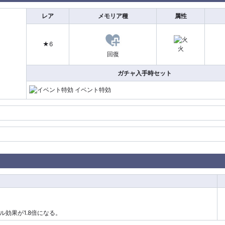
レア
メモリア種
属性
★6
火
回復
ガチャ入手時セット
イベント特効
効果が1.8倍になる。