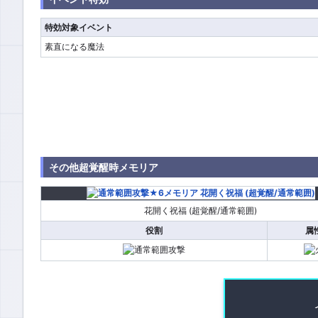
特効対象イベント
素直になる魔法
その他超覚醒時メモリア
花開く祝福 (超覚醒/通常範囲)
役割
属