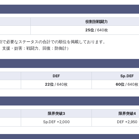
役割別戦闘力
25位
/ 640枚
割で必要なステータスの合計での順位を掲載しております。
計、支援・妨害：戦闘力、回復：防御計）
DEF
Sp.DEF
22位
/ 640枚
60位
/ 640枚
限界突破3
限界突破4
Sp.DEF +2,000
DEF +2,950