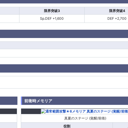
限界突破3
限界突破4
Sp.DEF +1,600
DEF +2,700
前衛時メモリア
真夏のステージ (覚醒/前衛)
役割