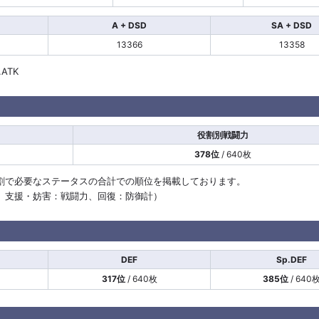
A + DSD
SA + DSD
13366
13358
.ATK
役割別戦闘力
378位
/ 640枚
割で必要なステータスの合計での順位を掲載しております。
計、支援・妨害：戦闘力、回復：防御計）
DEF
Sp.DEF
317位
/ 640枚
385位
/ 640