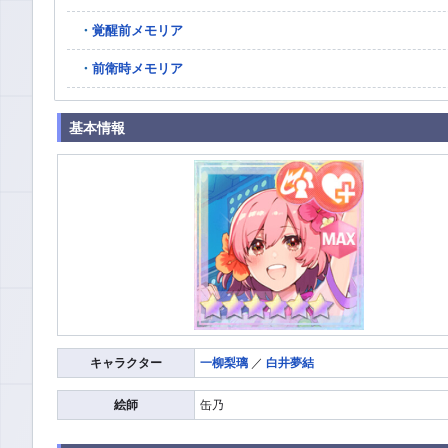
覚醒前メモリア
前衛時メモリア
基本情報
キャラクター
一柳梨璃
／
白井夢結
絵師
缶乃