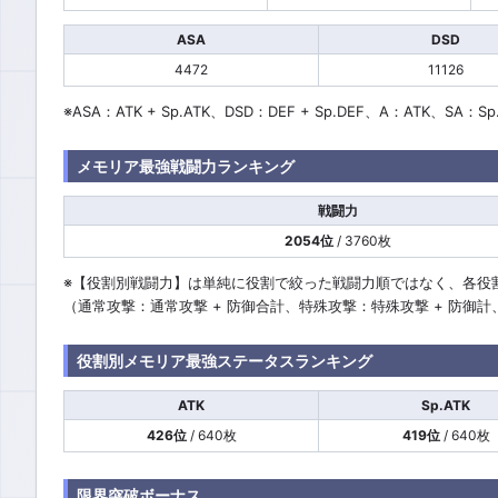
ASA
DSD
4472
11126
※ASA：ATK + Sp.ATK、DSD：DEF + Sp.DEF、A：ATK、SA：Sp
メモリア最強戦闘力ランキング
戦闘力
2054位
/ 3760枚
※【役割別戦闘力】は単純に役割で絞った戦闘力順ではなく、各役
（通常攻撃：通常攻撃 + 防御合計、特殊攻撃：特殊攻撃 + 防御
役割別メモリア最強ステータスランキング
ATK
Sp.ATK
426位
/ 640枚
419位
/ 640枚
限界突破ボーナス