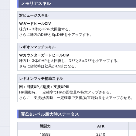
メモリアスキル
対ヒュージスキル
WガードヒールCIV
味方1～3体のHPを大回復する。
さらに味方のDEFとSp.DEFを小アップする。
レギオンマッチスキル
WカウンターガードヒールCIV
味方1～3体のHPを大回復し、DEFとSp.DEFを小アップする。
さらに劣勢時は効果が1.5倍になる。
レギオンマッチ補助スキル
回：回復UP／副援：支援UPIII
HP回復時、一定確率でHPの回復量を特大アップさせる。
さらに、支援/妨害時、一定確率で支援/妨害時効果を大アップさせる。
完凸&レベル最大時ステータス
戦闘力
ATK
15598
2240