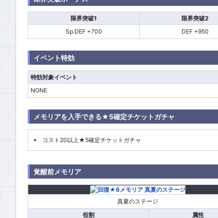
限界突破1
限界突破2
Sp.DEF +700
DEF +950
イベント特効
特効対象イベント
NONE
メモリアを入手できる★5確定チケットガチャ
コスト20以上★5確定チケットガチャ
覚醒前メモリア
真夏のステージ
役割
属性