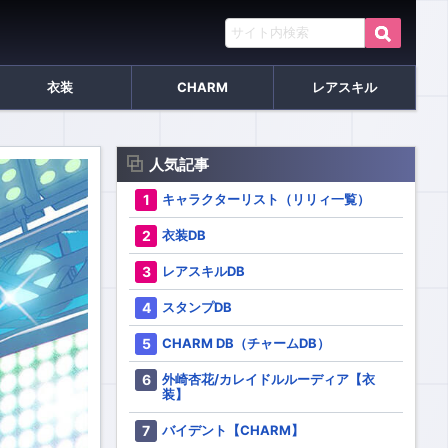
衣装
CHARM
レアスキル
人気記事
キャラクターリスト（リリィ一覧）
衣装DB
レアスキルDB
スタンプDB
CHARM DB（チャームDB）
外崎杏花/カレイドルルーディア【衣
装】
バイデント【CHARM】