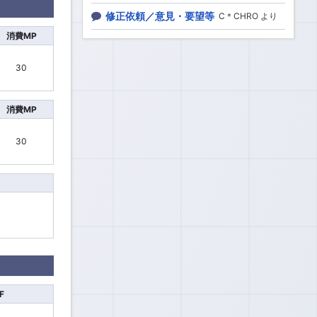
修正依頼／意見・要望等
C＊CHRO より
消費MP
30
消費MP
30
F