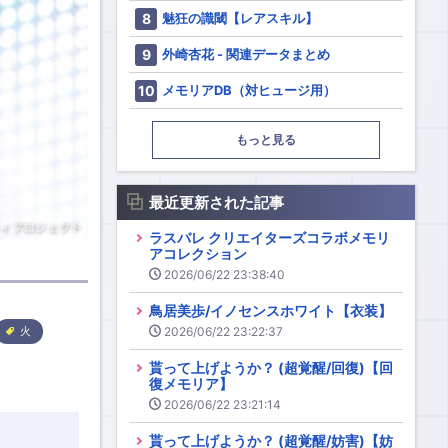
魅狂の識閾【レアスキル】
外崎杏花 - 関連データまとめ
メモリアDB（対ヒュージ用）
もっと見る
最近更新された記事
ラスバレ クリエイターズコラボメモリ
アコレクション
2026/06/22 23:38:40
鳥居美歩/イノセンスホワイト【衣装】
2026/06/22 23:22:37
火
貰って上げようか？ (超覚醒/回復)【回
復メモリア】
2026/06/22 23:21:14
貰って上げようか？ (超覚醒/妨害)【妨