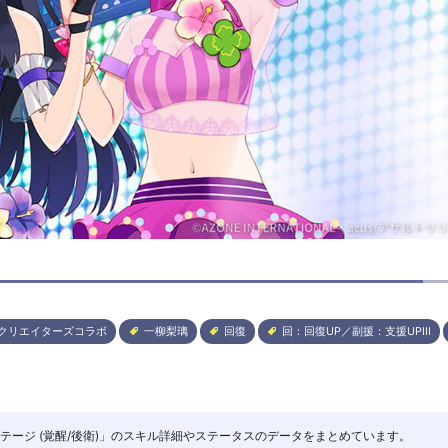
クリエイターズコラボ
一柳梨璃
回復
回：回復UP／副援：支援UPIII
夏のステージ (覚醒/後衛)」のスキル詳細やステータスのデータをまとめています。