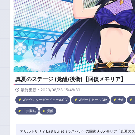
真夏のステージ (覚醒/後衛)【回復メモリア】
最終更新：2023/08/23 15:48:39
WカウンターガードヒールCIV
WガードヒールCIV
★6
白井夢結
覚醒
アサルトリリィ Last Bullet（ラスバレ）の回復★6メモリア「真