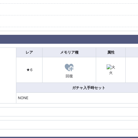
レア
メモリア種
属性
★6
火
回復
ガチャ入手時セット
NONE