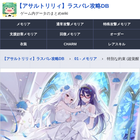
【アサルトリリィ】ラスバレ攻略DB
ゲーム内データのまとめwiki
メモリア
通常攻撃メモリア
特殊攻撃メモリア
支援妨害メモリア
回復メモリア
オーダー
衣装
CHARM
レアスキル
【アサルトリリィ】ラスバレ攻略DB
01 - メモリア
特別な約束 (超覚醒