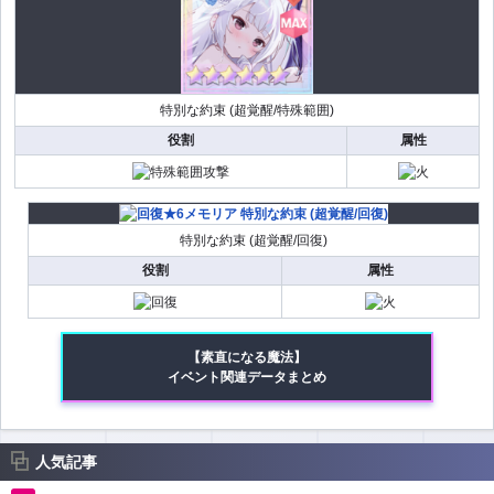
特別な約束 (超覚醒/特殊範囲)
役割
属性
特別な約束 (超覚醒/回復)
役割
属性
【素直になる魔法】
イベント関連データまとめ
人気記事