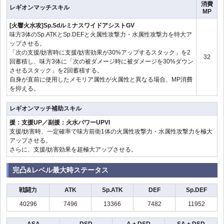
消費
レギオンマッチスキル
MP
[火響火水攻]Sp.SdルミナスワイドアシストGV
味方3体のSp.ATKとSp.DEFと火属性攻撃力・水属性攻撃力を特大ア
ップさせる。
「次の支援/妨害時に支援/妨害効果が30%アップするスタック」を2
32
回蓄積し、味方3体に「次の被ダメージ時に被ダメージを30%ダウン
させるスタック」を2回蓄積する。
自身が直前に使用したメモリア属性が火属性と異なる場合、MP消費
を抑える。
レギオンマッチ補助スキル
援：支援UP／副援：火水パワーUPVI
支援/妨害時、一定確率で味方前衛1体の火属性攻撃力・水属性攻撃力を極大
アップさせる。
さらに、支援/妨害効果を超極大アップさせる。
完凸&レベル最大時ステータス
戦闘力
ATK
Sp.ATK
DEF
Sp.DEF
40296
7496
13366
7482
11952