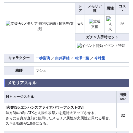
レ
メモリア
コス
属性
ア
種
ト
★6
26
支援
火
ガチャ入手時セット
イベント特効
キャラクター
一柳梨璃
／
白井夢結
／
相澤一葉
／
今叶星
絵師
マシュ
メモリアスキル
消費
対ヒュージスキル
MP
[火響]Sp.エンハンスファイアパワーアシストGVI
味方3体のSp.ATKと火属性攻撃力を超特大アップさせる。
32
さらに自身が直前に使用したメモリア属性が火属性と異なる場合、
スキル効果が1.8倍になる。