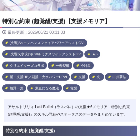
特別な約束 (超覚醒/支援)【支援メモリア】
最終更新：2026/06/21 00:31:03
[火響]Sp.エンハンスファイアパワーアシストGVI
[火響火水攻]Sp.SdルミナスワイドアシストGV
★6
クリエイターズコラボ
一柳梨璃
今叶星
援：支援UP／副援：火水パワーUPVI
支援
火
白井夢結
相澤一葉
素直になる魔法
覚醒
アサルトリリィ Last Bullet（ラスバレ）の支援★6メモリア「特別な約束
(超覚醒/支援)」のスキル詳細やステータスのデータをまとめています。
特別な約束 (超覚醒/支援)