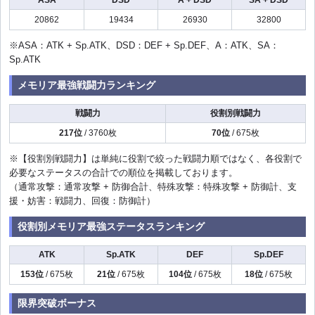
ASA
DSD
A + DSD
SA + DSD
20862
19434
26930
32800
※ASA：ATK + Sp.ATK、DSD：DEF + Sp.DEF、A：ATK、SA：
Sp.ATK
メモリア最強戦闘力ランキング
戦闘力
役割別戦闘力
217位
/ 3760枚
70位
/ 675枚
※【役割別戦闘力】は単純に役割で絞った戦闘力順ではなく、各役割で
必要なステータスの合計での順位を掲載しております。
（通常攻撃：通常攻撃 + 防御合計、特殊攻撃：特殊攻撃 + 防御計、支
援・妨害：戦闘力、回復：防御計）
役割別メモリア最強ステータスランキング
ATK
Sp.ATK
DEF
Sp.DEF
153位
/ 675枚
21位
/ 675枚
104位
/ 675枚
18位
/ 675枚
限界突破ボーナス