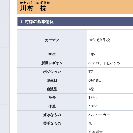
かわむら
ゆずりは
川村
楪
川村楪の基本情報
御台場女学校
ガーデン
学年
2年生
所属レギオン
ヘオロットセインツ
ポジション
TZ
誕生日
6月19日
血液型
A型
身長
156cm
体重
43kg
好きなもの
ハンバーガー
苦手なもの
魚
音楽鑑賞