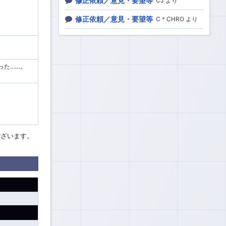
修正依頼／意見・要望等
CJ より
修正依頼／意見・要望等
C＊CHRO より
った……。
ございます。