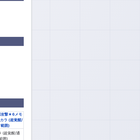
 (超覚醒/通
範囲)