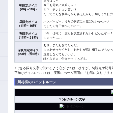
おっはよ～！
今日も元気に頑張ろ～！
朝限定ボイス
（6時～11時）
え？ テンション高い？
だってこんな朝早くから会えたから、嬉しくて仕方
ハンバーガー、うちの購買にも並ばないかな～♪
昼限定ボイス
（11時～16時）
そしたら毎日食べるのにー。
「今日は椛に一度もお説教されない日だったぞー！
夜限定ボイス
（17時～23時）
しまった……。
あれ、まだ起きてたんだ。
じゃあせっかくだし、わたしが話し相手にでもなっ
深夜限定ボイス
（23時～翌6時）
遠慮しなくてもいいよ。
眠くなるまで付き合ってあげる。
※できる限り文字で伝わるよう心がけてはいますが、句読点や記号
正確なボイスについては、実際にホーム画面に「お気に入りリリィ
川村楪のバインドルーン
1つ目のルーン文字