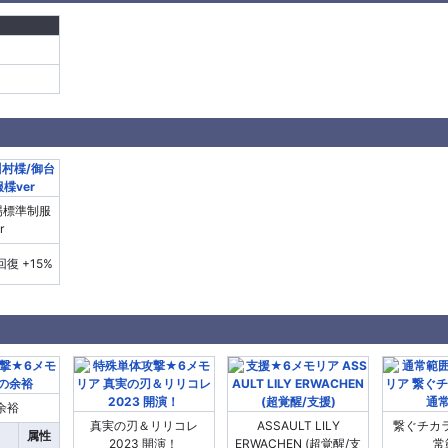
場標準制服
r
回復 +15%
余裕
真実の刃＆リリコレ
ASSAULT LILY
繋ぐチカラ
属性
2023 開演！
ERWACHEN (超覚醒/支
常