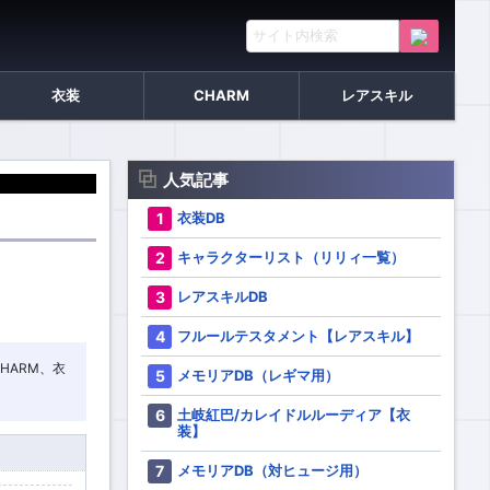
衣装
CHARM
レアスキル
人気記事
衣装DB
キャラクターリスト（リリィ一覧）
レアスキルDB
フルールテスタメント【レアスキル】
HARM、衣
メモリアDB（レギマ用）
土岐紅巴/カレイドルルーディア【衣
装】
メモリアDB（対ヒュージ用）