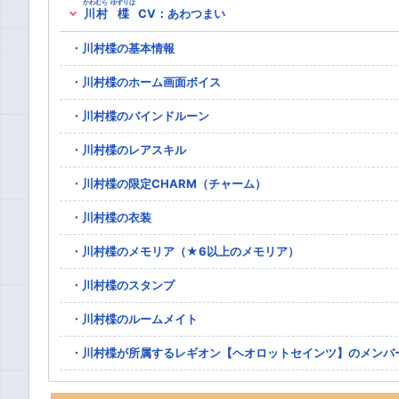
かわむら
ゆずりは
川村
楪
CV：あわつまい
川村楪の基本情報
川村楪のホーム画面ボイス
川村楪のバインドルーン
川村楪のレアスキル
川村楪の限定CHARM（チャーム）
川村楪の衣装
川村楪のメモリア（★6以上のメモリア）
川村楪のスタンプ
川村楪のルームメイト
川村楪が所属するレギオン【ヘオロットセインツ】のメンバ