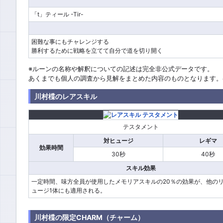
「t」ティール -Tir-
困難な事にもチャレンジする
勝利するために戦略を立てて自分で道を切り開く
※ルーンの名称や解釈についての記述は完全非公式データです。
あくまでも個人の調査から見解をまとめた内容のものとなります。
川村楪のレアスキル
テスタメント
対ヒュージ
レギマ
効果時間
30秒
40秒
スキル効果
一定時間、味方全員が使用したメモリアスキルの20％の効果が、他の
ュージ1体にも適用される。
川村楪の限定CHARM（チャーム）