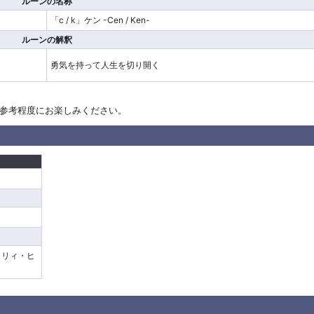
ルーンの名称
「c / k」ケン -Cen / Ken-
ルーンの解釈
勇気を持って人生を切り開く
参考程度にお楽しみください。
リリィ・ヒ