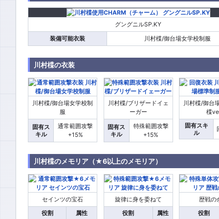
グングニルSP.KY
装備可能衣装
川村楪/御台場女学校制服
川村楪の衣装
川村楪/御台場女学校制
川村楪/ブリザードイェ
川村楪/御台
服
ーガー
楪ve
固有スキ
通常範囲攻撃
特殊範囲攻撃
固有ス
固有ス
ル
キル
キル
+15%
+15%
川村楪のメモリア（★6以上のメモリア）
セインツの宝石
旋律に身を委ねて
歴戦の
役割
属性
役割
属性
役割