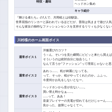
特技・趣味
ヘッドホン集め
キャラ紹介
『輝ける者たち』の1人で、月岡椛とは幼馴染。
世界屈指のリンカーと謳われているほどだが、普段は気ままで遊び人気
そんな彼女の独特なファッションセンスを支持するリリィも少なくない
川村楪のホーム画面ボイス
洋服選びのコツ？
う～ん、そいつを見た瞬間にビビッと来たら買えば
通常ボイス１
そういうのは絶対自分に似合うし！
なんて言うか“ファッション”って理屈じゃないと
あれっ……、机が綺麗になってる。
通常ボイス２
って、そっか、椛がやってくれたのか。ふふっ。
今度何かお礼をしないとなー。
ヘッドホンから音が出ない……。
買い替え時かなぁ……。
通常ボイス３
……って、ああ！
音楽プレイヤーの充電が切れてるだけじゃーん……
良かった、故障じゃなくてー。