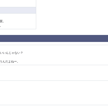
質。
。
いいんじゃない？
思うんだよねー。
。