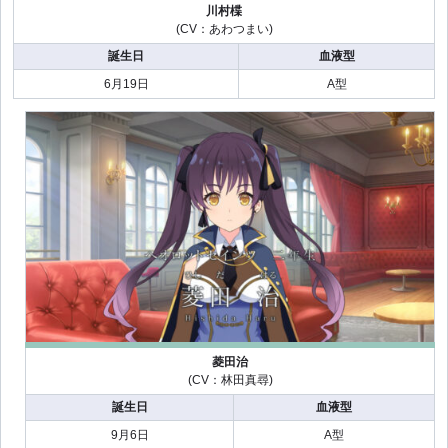
川村楪
(CV：あわつまい)
誕生日
血液型
6月19日
A型
菱田治
(CV：林田真尋)
誕生日
血液型
9月6日
A型