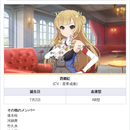
西郷紅
(CV：星希成奏)
誕生日
血液型
7月2日
AB型
その他のメンバー
速水桂
河鍋薺
竹久央