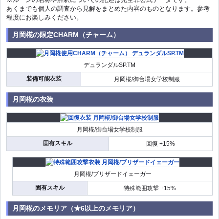
あくまでも個人の調査から見解をまとめた内容のものとなります。参考
程度にお楽しみください。
月岡椛の限定CHARM（チャーム）
デュランダルSP.TM
装備可能衣装
月岡椛/御台場女学校制服
月岡椛の衣装
月岡椛/御台場女学校制服
固有スキル
回復 +15%
月岡椛/ブリザードイェーガー
固有スキル
特殊範囲攻撃 +15%
月岡椛のメモリア（★6以上のメモリア）