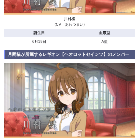
川村楪
(CV：あわつまい)
誕生日
血液型
6月19日
A型
月岡椛が所属するレギオン【ヘオロットセインツ】のメンバー