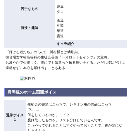
納豆
苦手なもの
タコ
茶道
和歌
特技・趣味
華道
書道
キャラ紹介
『輝ける者たち』の1人で、川村楪とは幼馴染。
御台場女学校高等科の生徒会長兼『ヘオロットセインツ』の主将。
お淑やかで心優しく、誰にでも気遣った振る舞いをする。ただし楪にだけは
遠慮せずに本心を曝け出すこともある。
月岡椛のホーム画面ボイス
生徒会の書類はこっちで、レギオン用の備品はこっち
で……。
何をしているのか、って？
通常ボイス
１
受け取ったものを、リスト分けしているんです。
こうやってやれることはすぐやっておくことで、後が楽にな
りますもの。