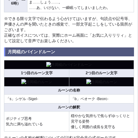
ま……しょう……。
6時）
……あ、いけない、一瞬眠ってしまいましたわ。
※できる限り文字で伝わるよう心がけてはいますが、句読点や記号等、
声優さんの声を聞いたときの感覚で、一部文字起こしをしている箇所が
ございます。
正確なボイスについては、実際にホーム画面に「お気に入りリリィ」と
して設定して音声でお楽しみください。
月岡椛のバインドルーン
1つ目のルーン文字
2つ目のルーン文字
ルーンの名称
「s」シゲル -Sigel-
「b」ベオーク -Beorc-
ルーンの解釈
穏やかな気持ちで焦らずゆっくりと
ポジティブ思考
見守る姿勢
気力に満ち溢れている
優しく周囲の成長を見守る
※ルーンの名称や解釈についての記述は完全非公式データです。