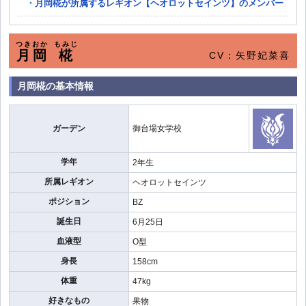
月岡椛が所属するレギオン【ヘオロットセインツ】のメンバー
つきおか
もみじ
月岡
椛
CV：矢野妃菜喜
月岡椛の基本情報
ガーデン
御台場女学校
学年
2年生
所属レギオン
ヘオロットセインツ
ポジション
BZ
誕生日
6月25日
血液型
O型
身長
158cm
体重
47kg
好きなもの
果物