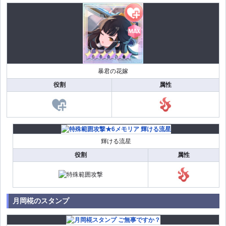
暴君の花嫁
役割
属性
輝ける流星
役割
属性
月岡椛のスタンプ