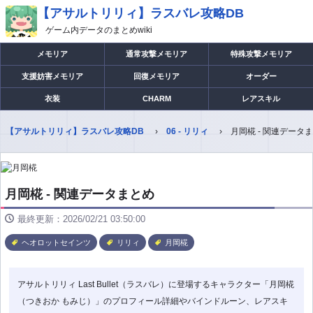
【アサルトリリィ】ラスバレ攻略DB
ゲーム内データのまとめwiki
メモリア
通常攻撃メモリア
特殊攻撃メモリア
支援妨害メモリア
回復メモリア
オーダー
衣装
CHARM
レアスキル
【アサルトリリィ】ラスバレ攻略DB
06 - リリィ
月岡椛 - 関連データ
月岡椛 - 関連データまとめ
最終更新：2026/02/21 03:50:00
ヘオロットセインツ
リリィ
月岡椛
アサルトリリィ Last Bullet（ラスバレ）に登場するキャラクター「月岡椛
（つきおか もみじ）」のプロフィール詳細やバインドルーン、レアスキ