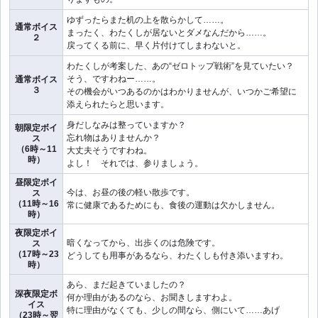
ゆずったらまた机の上を散らかして……。
通常ボイス
まったく、わたくしが居ないとダメなんだから……。
２
戻ってくる前に、早く片付けてしまわないと。
わたくしが考案した、あの“ゼロトップ戦術”を見ていたい？
そう、ですわねー……。
通常ボイス
３
その機会がいつあるのかはわかりませんが、いつかご希望に
添えられたらと思います。
身だしなみは整っていますか？
朝限定ボイ
忘れ物はありませんか？
ス
（6時～11
大丈夫そうですわね。
時）
よし！ それでは、参りましょう。
昼限定ボイ
今は、お昼の後の軽い散歩です。
ス
（11時～16
常に健康であるためにも、食後の運動は欠かしません。
時）
夜限定ボイ
暗くなってから、出歩くのは危険です。
ス
（17時～23
どうしても用事があるなら、わたくしも付き添いますわ。
時）
あら、まだ起きていましたの？
深夜限定ボ
何か理由があるのなら、お聞きしますわよ。
イス
特に理由がなくても、少しの間なら、側にいて……あげ
（23時～翌