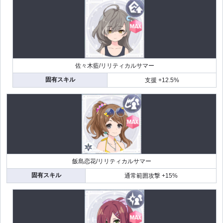
佐々木藍/リリティカルサマー
固有スキル
支援 +12.5%
飯島恋花/リリティカルサマー
固有スキル
通常範囲攻撃 +15%