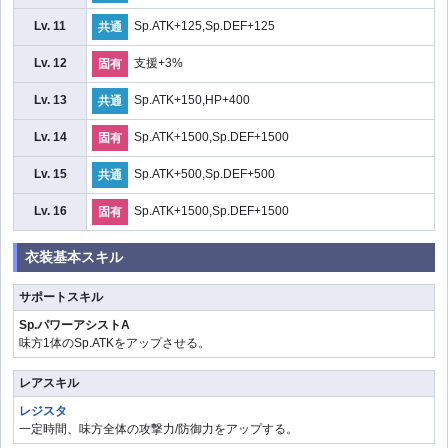
Lv. 11
Sp.ATK+125,Sp.DEF+125
共通
Lv. 12
支援+3%
固有
Lv. 13
Sp.ATK+150,HP+400
共通
Lv. 14
Sp.ATK+1500,Sp.DEF+1500
固有
Lv. 15
Sp.ATK+500,Sp.DEF+500
共通
Lv. 16
Sp.ATK+1500,Sp.DEF+1500
固有
衣装基本スキル
サポートスキル
Sp.パワーアシストA
味方1体のSp.ATKをアップさせる。
レアスキル
レジスタ
一定時間、味方全体の攻撃力/防御力をアップする。