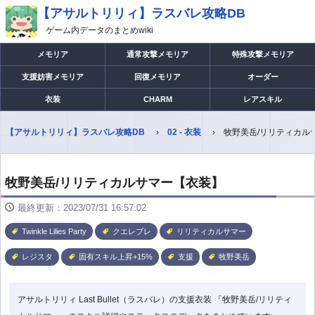
【アサルトリリィ】ラスバレ攻略DB
ゲーム内データのまとめwiki
メモリア
通常攻撃メモリア
特殊攻撃メモリア
支援妨害メモリア
回復メモリア
オーダー
衣装
CHARM
レアスキル
【アサルトリリィ】ラスバレ攻略DB
02 - 衣装
牧野美岳/リリティカル
牧野美岳/リリティカルサマー【衣装】
最終更新：2023/07/31 16:57:02
Twinkle Lilies Party
クエレブレ
リリティカルサマー
レジスタ
固有スキル上昇+15%
支援
牧野美岳
アサルトリリィ Last Bullet（ラスバレ）の支援衣装 「牧野美岳/リリティ