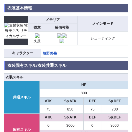
衣装基本情報
メモリア
メインモード
得意
装備可能
シューティング
支援
キャラクター
牧野美岳
衣装固有スキル/衣装共通スキル
衣装スキル
HP
800
共通スキル
ATK
Sp.ATK
DEF
Sp.DEF
75
850
75
700
ATK
Sp.ATK
DEF
Sp.DEF
0
3000
0
3000
固有スキル