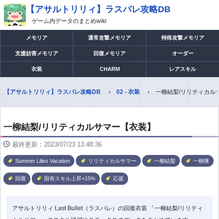
【アサルトリリィ】ラスバレ攻略DB
ゲーム内データのまとめwiki
メモリア
通常攻撃メモリア
特殊攻撃メモリア
支援妨害メモリア
回復メモリア
オーダー
衣装
CHARM
レアスキル
【アサルトリリィ】ラスバレ攻略DB
02 - 衣装
一柳結梨/リリティカル
一柳結梨/リリティカルサマー【衣装】
最終更新：2023/07/23 13:48:36
Summer Lilies Vacation
リリティカルサマー
一柳結梨
一柳隊
回復
固有スキル上昇+15%
応援
アサルトリリィ Last Bullet（ラスバレ）の回復衣装 「一柳結梨/リリティ