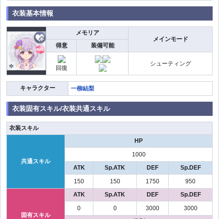
衣装基本情報
メモリア
メインモード
得意
装備可能
シューティング
回復
キャラクター
一柳結梨
衣装固有スキル/衣装共通スキル
衣装スキル
HP
1000
共通スキル
ATK
Sp.ATK
DEF
Sp.DEF
150
150
1750
950
ATK
Sp.ATK
DEF
Sp.DEF
0
0
3000
3000
固有スキル