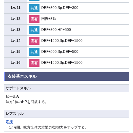
Lv. 11
DEF+300,Sp.DEF+300
共通
Lv. 12
回復+3%
固有
Lv. 13
DEF+800,HP+500
共通
Lv. 14
DEF+1500,Sp.DEF+1500
固有
Lv. 15
DEF+500,Sp.DEF+500
共通
Lv. 16
DEF+1500,Sp.DEF+1500
固有
衣装基本スキル
サポートスキル
ヒールA
味方1体のHPを回復する。
レアスキル
応援
一定時間、味方全体の攻撃力/防御力をアップする。