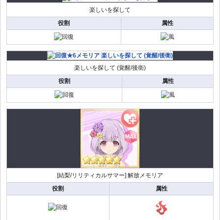
楽しいを探して
役割
属性
楽しいを探して (覚醒/後衛)
役割
属性
[結梨/リリティカルサマー] 解放メモリア
役割
属性