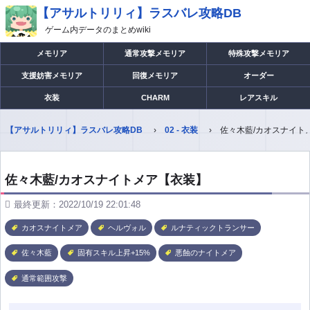
【アサルトリリィ】ラスバレ攻略DB
ゲーム内データのまとめwiki
メモリア
通常攻撃メモリア
特殊攻撃メモリア
支援妨害メモリア
回復メモリア
オーダー
衣装
CHARM
レアスキル
【アサルトリリィ】ラスバレ攻略DB
02 - 衣装
佐々木藍/カオスナイト
佐々木藍/カオスナイトメア【衣装】
最終更新：2022/10/19 22:01:48
カオスナイトメア
ヘルヴォル
ルナティックトランサー
佐々木藍
固有スキル上昇+15%
悪蝕のナイトメア
通常範囲攻撃