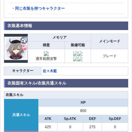
同じ衣装を持つキャラクター
衣装基本情報
メモリア
メインモード
得意
装備可能
ブレード
通常範囲攻撃
キャラクター
佐々木藍
衣装固有スキル/衣装共通スキル
衣装スキル
HP
800
共通スキル
ATK
Sp.ATK
DEF
Sp.DEF
425
0
275
0