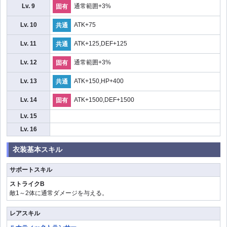
Lv. 9
通常範囲+3%
固有
Lv. 10
ATK+75
共通
Lv. 11
ATK+125,DEF+125
共通
Lv. 12
通常範囲+3%
固有
Lv. 13
ATK+150,HP+400
共通
Lv. 14
ATK+1500,DEF+1500
固有
Lv. 15
Lv. 16
衣装基本スキル
サポートスキル
ストライクB
敵1～2体に通常ダメージを与える。
レアスキル