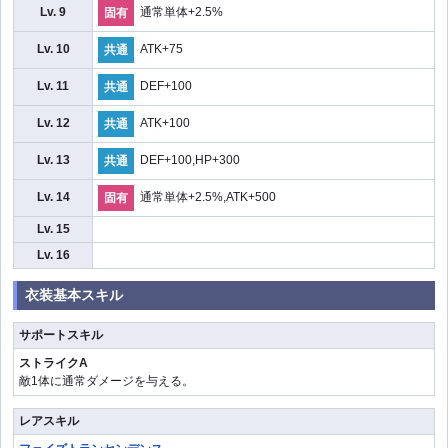
Lv. 9
通常単体+2.5%
固有
Lv. 10
ATK+75
共通
Lv. 11
DEF+100
共通
Lv. 12
ATK+100
共通
Lv. 13
DEF+100,HP+300
共通
Lv. 14
通常単体+2.5%,ATK+500
固有
Lv. 15
Lv. 16
衣装基本スキル
サポートスキル
ストライクA
敵1体に通常ダメージを与える。
レアスキル