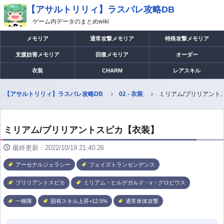
【アサルトリリィ】ラスバレ攻略DB
ゲーム内データのまとめwiki
メモリア
通常攻撃メモリア
特殊攻撃メモリア
支援妨害メモリア
回復メモリア
オーダー
衣装
CHARM
レアスキル
【アサルトリリィ】ラスバレ攻略DB
02 - 衣装
ミリアム/ブリリアント
ミリアム/ブリリアントスピカ【衣装】
最終更新：2022/10/19 21:40:26
アーセナルジェラシー
フェイズトランセンデンス
ブリリアントスピカ
ミリアム・ヒルデガルド・v・グロピウス
一柳隊
固有スキル上昇+12.5%
通常単体攻撃