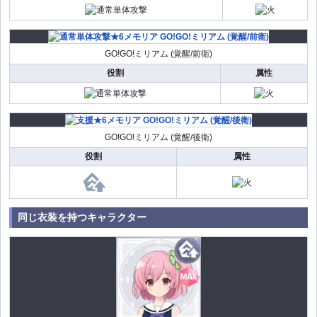
GO!GO!ミリアム (覚醒/前衛)
役割
属性
GO!GO!ミリアム (覚醒/後衛)
役割
属性
同じ衣装を持つキャラクター