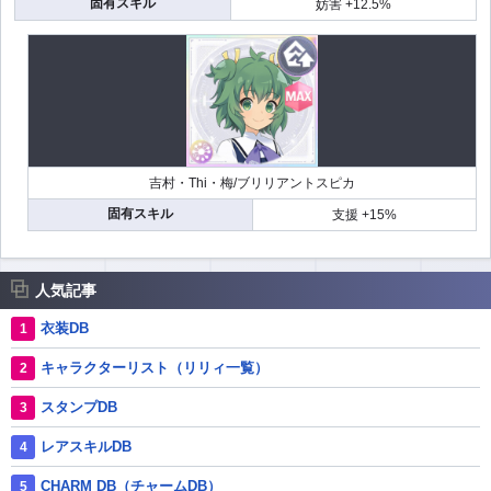
固有スキル
妨害 +12.5%
吉村・Thi・梅/ブリリアントスピカ
固有スキル
支援 +15%
人気記事
衣装DB
キャラクターリスト（リリィ一覧）
スタンプDB
レアスキルDB
CHARM DB（チャームDB）