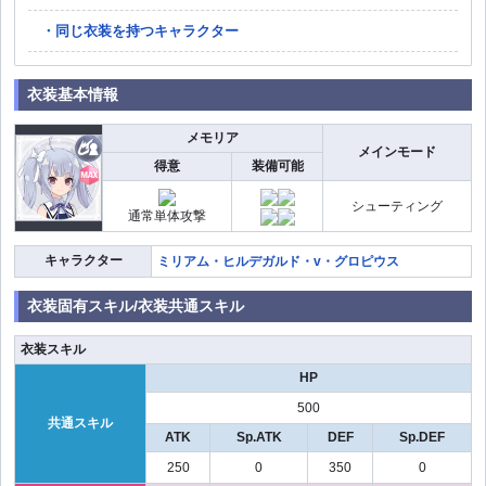
同じ衣装を持つキャラクター
衣装基本情報
メモリア
メインモード
得意
装備可能
シューティング
通常単体攻撃
キャラクター
ミリアム・ヒルデガルド・v・グロピウス
衣装固有スキル/衣装共通スキル
衣装スキル
HP
500
共通スキル
ATK
Sp.ATK
DEF
Sp.DEF
250
0
350
0