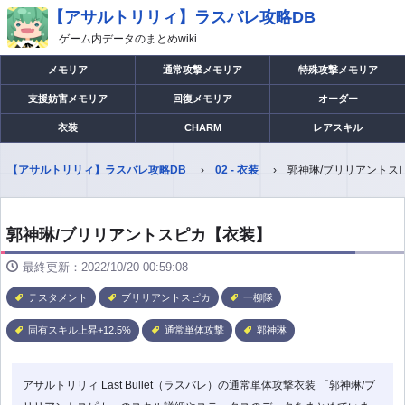
【アサルトリリィ】ラスバレ攻略DB
ゲーム内データのまとめwiki
メモリア
通常攻撃メモリア
特殊攻撃メモリア
支援妨害メモリア
回復メモリア
オーダー
衣装
CHARM
レアスキル
【アサルトリリィ】ラスバレ攻略DB
02 - 衣装
郭神琳/ブリリアントス
郭神琳/ブリリアントスピカ【衣装】
最終更新：2022/10/20 00:59:08
テスタメント
ブリリアントスピカ
一柳隊
固有スキル上昇+12.5%
通常単体攻撃
郭神琳
アサルトリリィ Last Bullet（ラスバレ）の通常単体攻撃衣装 「郭神琳/ブ