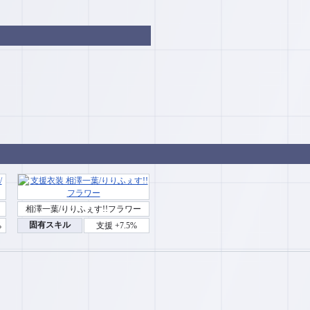
相澤一葉/りりふぇす!!フラワー
固有スキル
%
支援 +7.5%