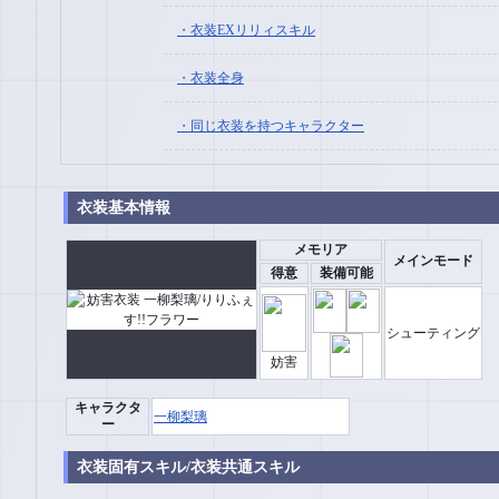
衣装EXリリィスキル
衣装全身
同じ衣装を持つキャラクター
衣装基本情報
メモリア
メインモード
得意
装備可能
シューティング
妨害
キャラクタ
一柳梨璃
ー
衣装固有スキル/衣装共通スキル