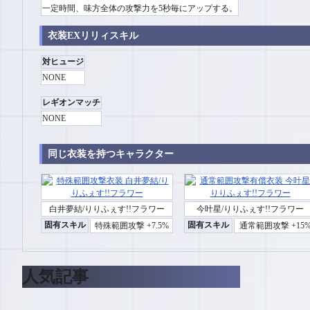
一定時間、味方全体の攻撃力を5秒毎にアップする。
衣装EXリリィスキル
対ヒュージ
NONE
レギオンマッチ
NONE
同じ衣装を持つキャラクター
白井夢結/りりふぇす!!フラワー
今叶星/りりふぇす!!フラワー
固有スキル
固有スキル
特殊範囲攻撃 +7.5%
通常範囲攻撃 +15
人気記事