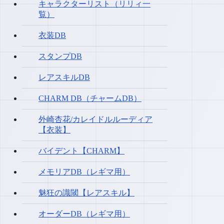
キャラクターリスト（リリィ一
覧）
衣装DB
スタンプDB
レアスキルDB
CHARM DB（チャームDB）
外崎杏花/カレイドルルーディア
【衣装】
バイデント【CHARM】
メモリアDB（レギマ用）
魅狂の識閾【レアスキル】
オーダーDB（レギマ用）