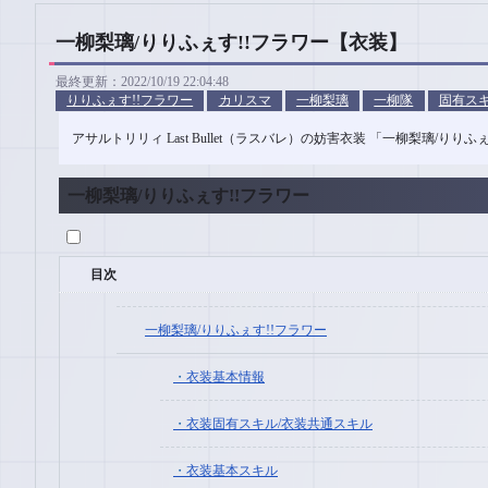
一柳梨璃/りりふぇす!!フラワー【衣装】
最終更新：2022/10/19 22:04:48
りりふぇす!!フラワー
カリスマ
一柳梨璃
一柳隊
固有スキ
アサルトリリィ Last Bullet（ラスバレ）の妨害衣装 「一柳梨璃/
一柳梨璃/りりふぇす!!フラワー
目次
一柳梨璃/りりふぇす!!フラワー
衣装基本情報
衣装固有スキル/衣装共通スキル
衣装基本スキル