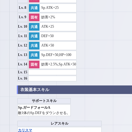
Sp.ATK+25
Lv. 8
共通
妨害+2%
Lv. 9
固有
ATK+25
Lv. 10
共通
DEF+50
Lv. 11
共通
ATK+50
Lv. 12
共通
Sp.DEF+50,HP+100
Lv. 13
共通
妨害+2.5%,Sp.ATK+50
Lv. 14
固有
Lv. 15
Lv. 16
衣装基本スキル
サポートスキル
Sp.ガードフォールA
敵1体のSp.DEFをダウンさせる。
レアスキル
カリスマ