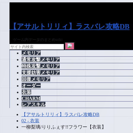
【アサルトリリィ】ラスバレ攻略DB
ゲーム内データのまとめwiki
メモリア
通常攻撃メモリア
特殊攻撃メモリア
支援妨害メモリア
回復メモリア
オーダー
衣装
CHARM
レアスキル
【アサルトリリィ】ラスバレ攻略DB
02 - 衣装
一柳梨璃/りりふぇす!!フラワー【衣装】