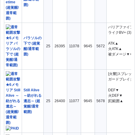
囲)
バリアファイア
ライクBV+ (3)
パラソルの
下で (超覚
ATK▲
25
26395
11078
9645
5672
醒/通常範
火ATK▲
囲)
被ダメージ▼×3
[火響]スプレッ
ガードブレイクB
Still Alive
DEF▼
～紡がれる
火DEF▼
遺志～ (超
25
26400
11077
9645
5678
[E]範囲▲
覚醒/通常
範囲)