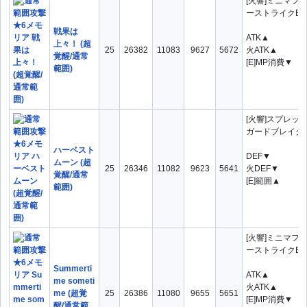
[火響]ミニマフ
ーストライクBV
戦果は
ATK▲
上々！ (超
25
26382
11083
9627
5672
火ATK▲
覚醒/通常
[E]MP消費▼
範囲)
[火響]スプレッ
ガードブレイクB
ハーベスト
DEF▼
ムーン (超
25
26346
11082
9623
5641
火DEF▼
覚醒/通常
[E]範囲▲
範囲)
[火響]ミニマフ
ーストライクBV
Summerti
ATK▲
me someti
火ATK▲
me (超覚
25
26386
11080
9655
5651
[E]MP消費▼
醒/通常範