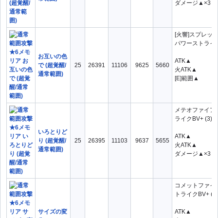
ダメージ▲×3
[火響]スプレッ
パワーストライク
お互いの色
ATK▲
で (超覚醒/
25
26391
11106
9625
5660
火ATK▲
通常範囲)
[E]範囲▲
メテオファイア
ライクBV+ (3)
いろとりど
ATK▲
り (超覚醒/
25
26395
11103
9637
5655
火ATK▲
通常範囲)
ダメージ▲×3
コメットファイ
トライクBV+ (2/
サイズの変
ATK▲