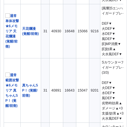
火水風DEF▼
[風響]Sエンハ
イガードブレイク
DEF▼
天花爛漫
火DEF▼
31
40930
16648
15066
9216
(覚醒/前衛)
水DEF▼
風DEF▼
[E]MP消費▼
[E]効果▲
火水風DEF▼
Sカウンターア
イガードブレイク
(3/3)
DEF▼
真ちゃんS
火DEF▼
P！ (覚醒/
31
40891
16643
15047
9201
水DEF▼
前衛)
風DEF▼
劣勢時効果▲
ダメージ▲×3
支援/妨害▲×3
火水風DEF▼
カウンタートラ