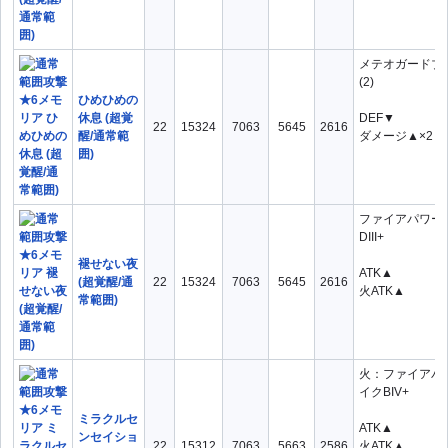
メテオガードブレ
(2)
ひめひめの
休息 (超覚
DEF▼
22
15324
7063
5645
2616
醒/通常範
ダメージ▲×2
囲)
ファイアパワー
DIII+
褪せない夜
ATK▲
(超覚醒/通
22
15324
7063
5645
2616
火ATK▲
常範囲)
火：ファイアパ
イクBIV+
ミラクルセ
ATK▲
ンセイショ
22
15312
7063
5663
2586
火ATK▲