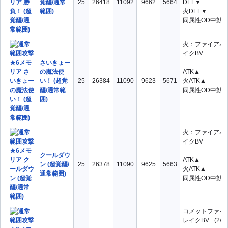
覚醒/通常
25
26418
11092
9662
5664
DEF▼
範囲)
火DEF▼
同属性OD中効
火：ファイアパ
イクBV+
さいきょー
の魔法使
ATK▲
い！ (超覚
25
26384
11090
9623
5671
火ATK▲
醒/通常範
同属性OD中効
囲)
火：ファイアパ
イクBV+
クールダウ
ATK▲
ン (超覚醒/
25
26378
11090
9625
5663
火ATK▲
通常範囲)
同属性OD中効
コメットファイ
レイクBV+ (2/2)