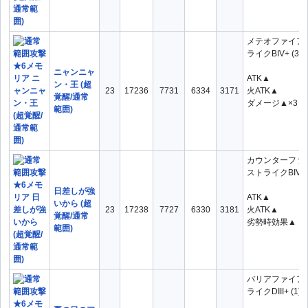
メテオファイア
ライクBIV+ (3)
ニャンニャ
ATK▲
ン・王 (超
23
17236
7731
6334
3171
火ATK▲
覚醒/通常
ダメージ▲×3
範囲)
カウンターファ
ストライクBIV+
日差しが強
ATK▲
いから (超
23
17238
7727
6330
3181
火ATK▲
覚醒/通常
劣勢時効果▲
範囲)
バリアファイア
ライクDIII+ (1)