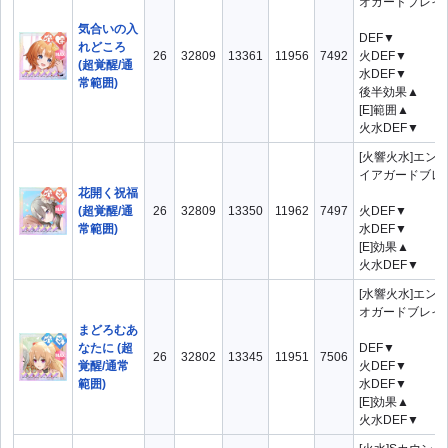
オガードブレイク
気合いの入
DEF▼
れどころ
26
32809
13361
11956
7492
火DEF▼
(超覚醒/通
水DEF▼
常範囲)
後半効果▲
[E]範囲▲
火水DEF▼
[火響火水]エン
イアガードブレイ
花開く祝福
(超覚醒/通
26
32809
13350
11962
7497
火DEF▼
常範囲)
水DEF▼
[E]効果▲
火水DEF▼
[水響火水]エン
オガードブレイク
まどろむあ
なたに (超
DEF▼
26
32802
13345
11951
7506
覚醒/通常
火DEF▼
範囲)
水DEF▼
[E]効果▲
火水DEF▼