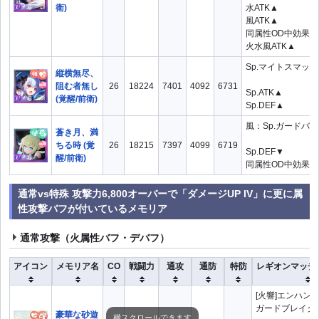
衛)
水ATK▲
風ATK▲
同属性OD中効果▲
火水風ATK▲
Sp.マイトスマッシ
縦横無尽、
阻む者無し
26
18224
7401
4092
6731
Sp.ATK▲
(覚醒/前衛)
Sp.DEF▲
風：Sp.ガードバース
蒼き月、満
ちる時 (覚
26
18215
7397
4099
6719
Sp.DEF▼
醒/前衛)
同属性OD中効果▲
通常vs特殊 攻撃力6,800オーバーで「ダメージUP IV」に更に属
性攻撃バフが付いているメモリア
通常攻撃（火属性バフ・デバフ）
アイコン
メモリア名
CO
戦闘力
通攻
通防
特防
レギオンマッチ
[火響]エンハン
ガードブレイクB
豪華な砂遊
横スクロールできます