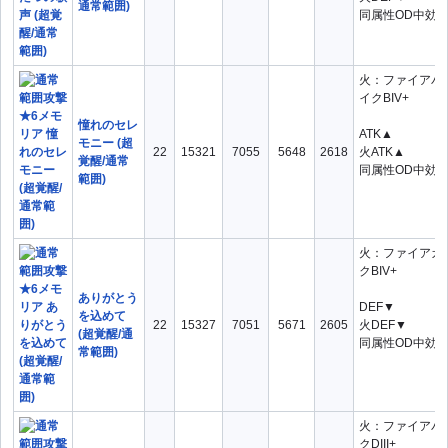
通常範囲)
同属性OD中効
火：ファイアパ
イクBIV+
憧れのセレ
ATK▲
モニー (超
22
15321
7055
5648
2618
火ATK▲
覚醒/通常
同属性OD中効
範囲)
火：ファイアガ
クBIV+
ありがとう
DEF▼
を込めて
22
15327
7051
5671
2605
火DEF▼
(超覚醒/通
同属性OD中効
常範囲)
火：ファイアパ
クDIII+