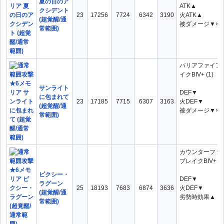
夏の日のア
ATK▲
クシデント
23
17256
7724
6342
3190
火ATK▲
(超覚醒/通
被ダメージ▼×1
常範囲)
バリアファイア
イクBIV+ (1)
サンライト
DEF▼
に包まれて
23
17185
7715
6307
3163
火DEF▼
(超覚醒/通
被ダメージ▼×1
常範囲)
カウンターファ
ブレイクBIV+
ピクシー・
DEF▼
ラグーン
25
18193
7683
6874
3636
火DEF▼
(超覚醒/通
劣勢時効果▲
常範囲)