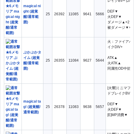
レイクBV+ (2/2)
magical ni
ght (超覚
DEF▼
25
26392
11085
9641
5666
醒/通常範
火DEF▼
囲)
ダメージ▲×2
被ダメージ▼×2
火：ファイアパ
イクDIV+
ぷかぷかタ
イム (超覚
ATK▲
25
26355
11084
9627
5644
醒/通常範
火ATK▲
囲)
同属性OD中効
[火響]ミニマフ
ドブレイクBV+
magical ta
DEF▼
g! (超覚醒/
25
26378
11083
9638
5657
火DEF▼
通常範囲)
[E]MP消費▼