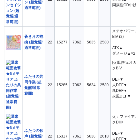
ン (超覚醒/
同属性OD中効
通常範囲)
メテオパワース
蒼き月の抱
BIV (2)
擁 (超覚醒/
22
15277
7062
5635
2580
通常範囲)
ATK▲
ダメージ▲×2
[火風]デュオガ
クBIV+
ふたりの共
DEF▼
同作業 (超
22
15285
7062
5634
2589
火DEF▼
覚醒/通常
風DEF▼
範囲)
火風DEF▼
火：ファイアガ
クDIII+
ふたつの歌
DEF▼
声 (超覚醒/
22
15317
7061
5638
2618
火DEF▼