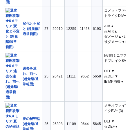
コメットファイ
トライクDIV+ (2/
変化と不変
ATK▲
と (超覚醒/
27
29910
12259
11458
6193
火ATK▲
通常範囲)
ダメージ▲×2
被ダメージ▼×2
[火響]ミニマフ
ドブレイクBV+
過去を連
DEF▼
れ、前へ
25
26421
11111
9652
5658
火DEF▼
(超覚醒/通
[E]MP消費▼
常範囲)
メテオファイア
イクBV+ (3)
夏の秘密話
DEF▼
(超覚醒/通
25
26398
11109
9644
5645
火DEF▼
常範囲)