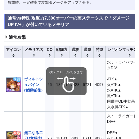
攻撃時、一定確率で攻撃ダメージをアップさせる。
通常vs特殊 攻撃力7,300オーバーの高ステータスで「ダメージ
UP IV+」が付いているメモリア
通常攻撃
アイコン
メモリア名
CO
戦闘力
通攻
通防
特防
レギオンマッチス
水：トライパワー
クDIV+
横スクロールできます
ヴィルトシ
ATK▲
ュバイン
26
18246
7428
6721
4097
火ATK▲
(覚醒/前衛)
水ATK▲
風ATK▲
同属性OD中効果▲
火水風ATK▲
火：トライガード
DIV+
無二なる二
DEF▼
刀 (覚醒/前
26
18183
7406
6711
4066
火DEF▼