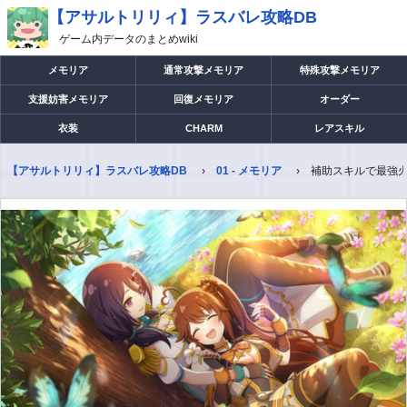
【アサルトリリィ】ラスバレ攻略DB
ゲーム内データのまとめwiki
メモリア
通常攻撃メモリア
特殊攻撃メモリア
支援妨害メモリア
回復メモリア
オーダー
衣装
CHARM
レアスキル
【アサルトリリィ】ラスバレ攻略DB
01 - メモリア
補助スキルで最強火