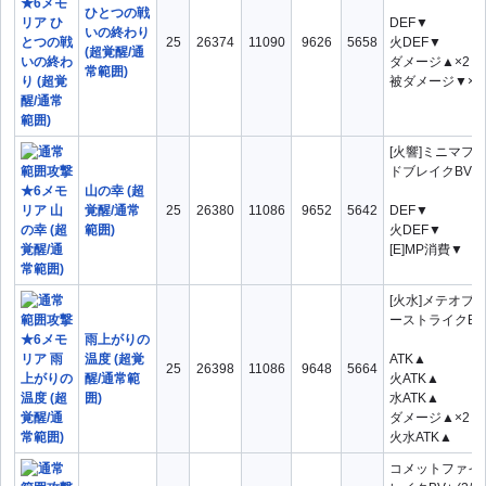
ひとつの戦
DEF▼
いの終わり
25
26374
11090
9626
5658
火DEF▼
(超覚醒/通
ダメージ▲×2
常範囲)
被ダメージ▼×2
[火響]ミニマフ
ドブレイクBV+
山の幸 (超
覚醒/通常
25
26380
11086
9652
5642
DEF▼
範囲)
火DEF▼
[E]MP消費▼
[火水]メテオブ
ーストライクBV+ 
雨上がりの
温度 (超覚
ATK▲
25
26398
11086
9648
5664
醒/通常範
火ATK▲
囲)
水ATK▲
ダメージ▲×2
火水ATK▲
コメットファイ