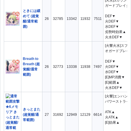
[火水]Sカウン
ガードブレイクDI
ときには緩
めて (超覚
DEF▼
26
32785
13342
11932
7511
醒/通常範
火DEF▼
囲)
水DEF▼
劣勢時効果▲
火水DEF▼
[火響火水]スプ
オガードブレイク
Breath to
DEF▼
Breath (超
26
32773
13338
11938
7497
火DEF▼
覚醒/通常
水DEF▼
範囲)
[E]MP消費▼
[E]範囲▲
火水DEF▼
[火響]エンハン
パワーストライク
きっとまた
ATK▲
(超覚醒/通
27
31692
12949
12129
6614
火ATK▲
常範囲)
[E]効果▲