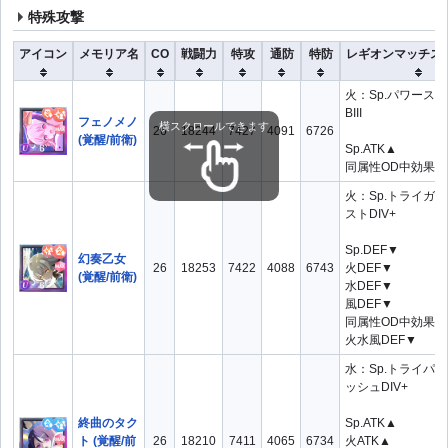
特殊攻撃
アイコン
メモリア名
CO
戦闘力
特攻
通防
特防
レギオンマッチス
火：Sp.パワース
BIII
フェノメノ
横スクロールできます
26
18244
7427
4091
6726
(覚醒/前衛)
Sp.ATK▲
同属性OD中効果▲
火：Sp.トライガ
ストDIV+
Sp.DEF▼
幻奏乙女
26
18253
7422
4088
6743
火DEF▼
(覚醒/前衛)
水DEF▼
風DEF▼
同属性OD中効果▲
火水風DEF▼
水：Sp.トライパ
ッシュDIV+
終曲のタク
Sp.ATK▲
ト (覚醒/前
26
18210
7411
4065
6734
火ATK▲