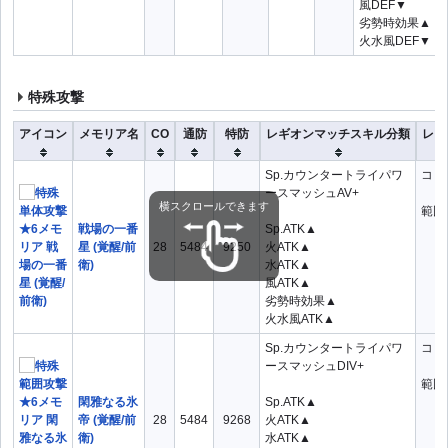
風DEF▼
劣勢時効果▲
火水風DEF▼
特殊攻撃
アイコン
メモリア名
CO
通防
特防
レギオンマッチスキル分類
レギ
Sp.カウンタートライパワ
コ：
ースマッシュAV+
横スクロールできます
範囲
戦場の一番
Sp.ATK▲
星 (覚醒/前
28
5484
9250
火ATK▲
衛)
水ATK▲
風ATK▲
劣勢時効果▲
火水風ATK▲
Sp.カウンタートライパワ
コ：
ースマッシュDIV+
範囲
閑雅なる氷
Sp.ATK▲
帝 (覚醒/前
28
5484
9268
火ATK▲
衛)
水ATK▲