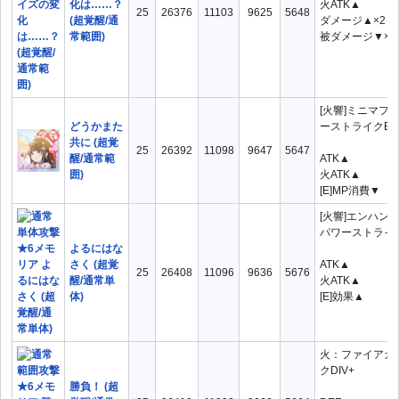
化は……？
火ATK▲
25
26376
11103
9625
5648
(超覚醒/通
ダメージ▲×2
常範囲)
被ダメージ▼×2
[火響]ミニマフ
どうかまた
ーストライクBV
共に (超覚
25
26392
11098
9647
5647
醒/通常範
ATK▲
囲)
火ATK▲
[E]MP消費▼
[火響]エンハン
パワーストライク
よるにはな
さく (超覚
ATK▲
25
26408
11096
9636
5676
醒/通常単
火ATK▲
体)
[E]効果▲
火：ファイアガ
クDIV+
勝負！ (超