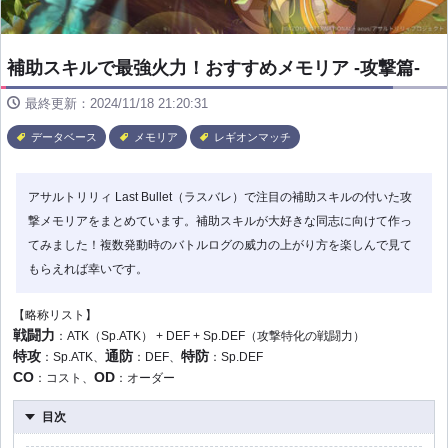
補助スキルで最強火力！おすすめメモリア -攻撃篇-
最終更新：2024/11/18 21:20:31
データベース
メモリア
レギオンマッチ
アサルトリリィ Last Bullet（ラスバレ）で注目の補助スキルの付いた攻
撃メモリアをまとめています。補助スキルが大好きな同志に向けて作っ
てみました！複数発動時のバトルログの威力の上がり方を楽しんで見て
もらえれば幸いです。
【略称リスト】
戦闘力
：ATK（Sp.ATK） + DEF + Sp.DEF（攻撃特化の戦闘力）
特攻
通防
特防
：Sp.ATK、
：DEF、
：Sp.DEF
CO
OD
：コスト、
：オーダー
目次