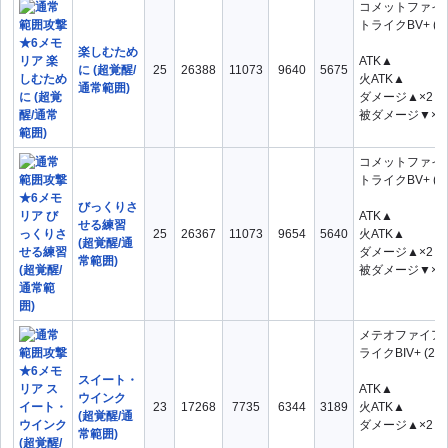
コメットファイ
トライクBV+ (2/
楽しむため
ATK▲
に (超覚醒/
25
26388
11073
9640
5675
火ATK▲
通常範囲)
ダメージ▲×2
被ダメージ▼×2
コメットファイ
トライクBV+ (2/
びっくりさ
ATK▲
せる練習
25
26367
11073
9654
5640
火ATK▲
(超覚醒/通
ダメージ▲×2
常範囲)
被ダメージ▼×2
メテオファイア
ライクBIV+ (2)
スイート・
ATK▲
ウインク
23
17268
7735
6344
3189
火ATK▲
(超覚醒/通
ダメージ▲×2
常範囲)