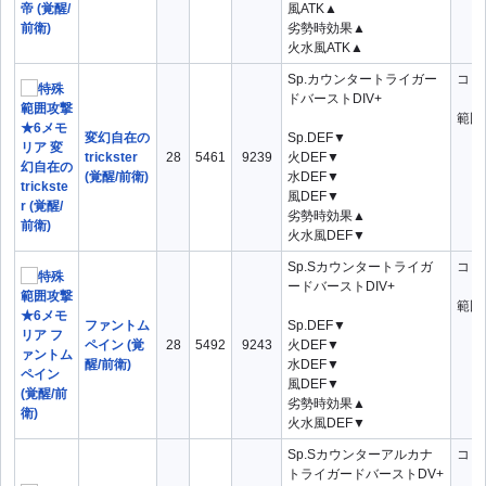
風ATK▲
劣勢時効果▲
火水風ATK▲
Sp.カウンタートライガー
コ：
ドバーストDIV+
範囲
変幻自在の
Sp.DEF▼
trickster
28
5461
9239
火DEF▼
(覚醒/前衛)
水DEF▼
風DEF▼
劣勢時効果▲
火水風DEF▼
Sp.Sカウンタートライガ
コ：
ードバーストDIV+
範囲
ファントム
Sp.DEF▼
ペイン (覚
28
5492
9243
火DEF▼
醒/前衛)
水DEF▼
風DEF▼
劣勢時効果▲
火水風DEF▼
Sp.Sカウンターアルカナ
コ：
トライガードバーストDV+