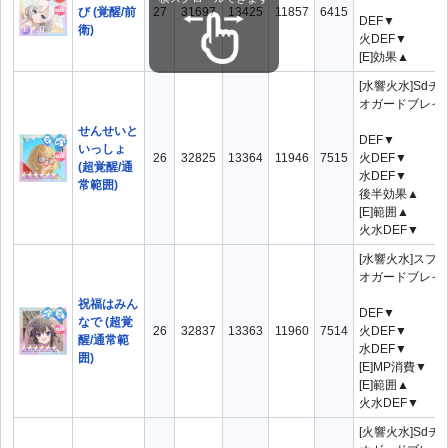
び (覚醒/前
27
31697
13425
11857
6415
DEF▼
衛)
火DEF▼
[E]効果▲
[水響火水]Sd
オガードブレイク
せんせいと
DEF▼
いっしょ
26
32825
13364
11946
7515
火DEF▼
(超覚醒/通
水DEF▼
常範囲)
後半効果▲
[E]範囲▲
火水DEF▼
[水響火水]スプ
オガードブレイクF
祝福はみん
DEF▼
なで (超覚
26
32837
13363
11960
7514
火DEF▼
醒/通常範
水DEF▼
囲)
[E]MP消費▼
[E]範囲▲
火水DEF▼
[火響火水]Sd