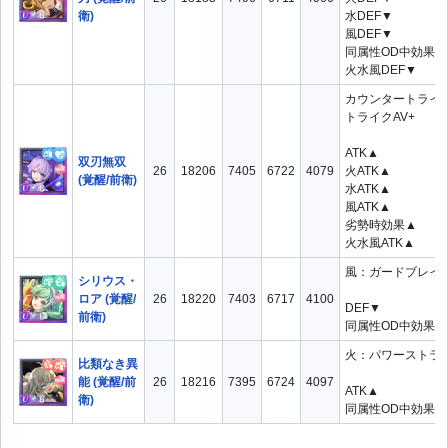
衛)
水DEF▼
風DEF▼
同属性OD中効果▲
火水風DEF▼
カウンタートライ
トライクAV+
ATK▲
双刃無双
26
18206
7405
6722
4079
火ATK▲
(覚醒/前衛)
水ATK▲
風ATK▲
劣勢時効果▲
火水風ATK▲
風：ガードブレイクB
シリウス・
ロア (覚醒/
26
18220
7403
6717
4100
DEF▼
前衛)
同属性OD中効果▲
火：パワーストライク
比類なき異
能 (覚醒/前
26
18216
7395
6724
4097
ATK▲
衛)
同属性OD中効果▲