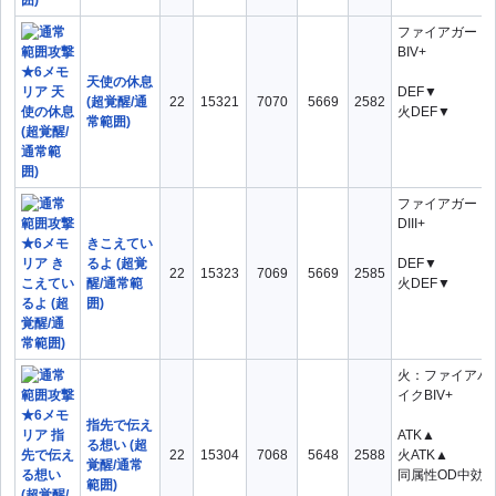
ファイアガード
BIV+
天使の休息
DEF▼
(超覚醒/通
22
15321
7070
5669
2582
火DEF▼
常範囲)
ファイアガード
DIII+
きこえてい
るよ (超覚
DEF▼
22
15323
7069
5669
2585
醒/通常範
火DEF▼
囲)
火：ファイアパ
イクBIV+
指先で伝え
ATK▲
る想い (超
22
15304
7068
5648
2588
火ATK▲
覚醒/通常
同属性OD中効
範囲)