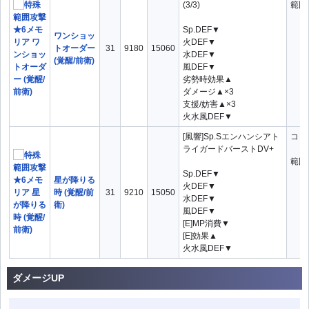
(3/3)
範囲
Sp.DEF▼
ワンショッ
火DEF▼
トオーダー
31
9180
15060
水DEF▼
(覚醒/前衛)
風DEF▼
劣勢時効果▲
ダメージ▲×3
支援/妨害▲×3
火水風DEF▼
[風響]Sp.Sエンハンシアト
コ：
ライガードバーストDV+
範囲
Sp.DEF▼
星が降りる
火DEF▼
時 (覚醒/前
31
9210
15050
水DEF▼
衛)
風DEF▼
[E]MP消費▼
[E]効果▲
火水風DEF▼
ダメージUP