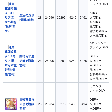
トライクDIV+
ATK▲
至宝の煌き
28
24996
10295
9240
5461
火ATK▲
(覚醒/前衛)
水ATK▲
風ATK▲
劣勢時効果▲
火水風ATK▲
Sカウンタート
ブレイクDIV+
闇晴らす魔
DEF▼
術師 (覚醒/
28
25005
10281
9249
5475
火DEF▼
前衛)
水DEF▼
風DEF▼
劣勢時効果▲
火水風DEF▼
カウンタートラ
レイクDIV+
日輪背負う
DEF▼
天使 (覚醒/
28
21234
10275
5465
5494
火DEF▼
前衛)
水DEF▼