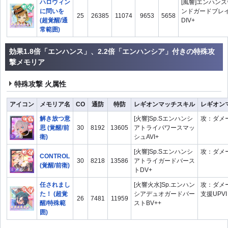
ハロウィン
[風響]エンハン
に問いを
ンドガードブレ
25
26385
11074
9653
5658
(超覚醒/通
DIV+
常範囲)
効果1.8倍「エンハンス」、2.2倍「エンハンシア」付きの特殊攻
撃メモリア
特殊攻撃 火属性
アイコン
メモリア名
CO
通防
特防
レギオンマッチスキル
レギオン
解き放つ意
[火響]Sp.Sエンハンシ
攻：ダメー
思 (覚醒/前
30
8192
13605
アトライパワースマッ
衛)
シュAVI+
[火響]Sp.Sエンハンシ
攻：ダメー
CONTROL
30
8218
13586
アトライガードバース
(覚醒/前衛)
トDV+
任されまし
[火響火水]Sp.エンハン
攻：ダメ
た！ (超覚
シアデュオガードバー
支援UPVI
26
7481
11959
醒/特殊範
ストBV++
囲)