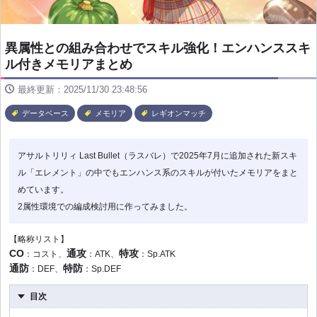
異属性との組み合わせでスキル強化！エンハンススキ
ル付きメモリアまとめ
最終更新：2025/11/30 23:48:56
データベース
メモリア
レギオンマッチ
アサルトリリィ Last Bullet（ラスバレ）で2025年7月に追加された新スキ
ル「エレメント」の中でもエンハンス系のスキルが付いたメモリアをまと
めています。
2属性環境での編成検討用に作ってみました。
【略称リスト】
CO
通攻
特攻
：コスト、
：ATK、
：Sp.ATK
通防
特防
：DEF、
：Sp.DEF
目次