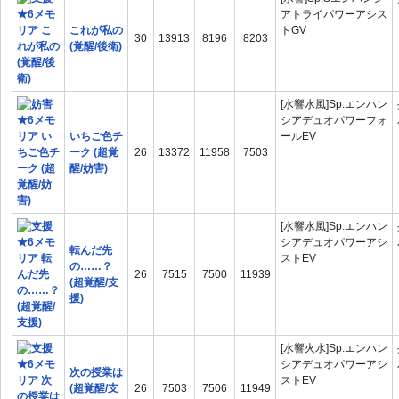
アトライパワーアシス
これが私の
トGV
30
13913
8196
8203
(覚醒/後衛)
[水響水風]Sp.エンハン
シアデュオパワーフォ
いちご色チ
ールEV
ーク (超覚
26
13372
11958
7503
醒/妨害)
[水響水風]Sp.エンハン
シアデュオパワーアシ
転んだ先
ストEV
の……？
26
7515
7500
11939
(超覚醒/支
援)
[水響火水]Sp.エンハン
シアデュオパワーアシ
次の授業は
ストEV
(超覚醒/支
26
7503
7506
11949