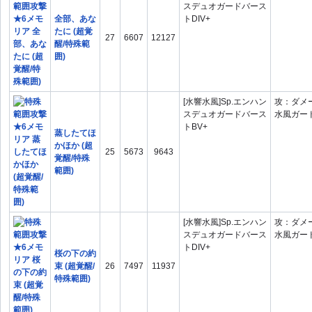
スデュオガードバース
全部、あな
トDIV+
たに (超覚
27
6607
12127
醒/特殊範
囲)
[水響水風]Sp.エンハン
攻：ダメ
スデュオガードバース
水風ガード
トBV+
蒸したてほ
かほか (超
25
5673
9643
覚醒/特殊
範囲)
[水響水風]Sp.エンハン
攻：ダメ
スデュオガードバース
水風ガード
トDIV+
桜の下の約
束 (超覚醒/
26
7497
11937
特殊範囲)