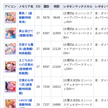
アイコン
メモリア名
CO
通防
特防
レギオンマッチスキル
レギオン
勝負！ (超
[火響]Sp.エンハンスフ
攻：ダメ
覚醒/特殊
25
5678
9648
ァイアパワースマッシ
火パワーU
単体)
ュAVI+
[火響]Sp.エンハンスフ
攻：ダメ
風を浴びて
27
6397
11859
ァイアガードバースト
火ガードD
(覚醒/前衛)
BV+
交差する魔
[火響]Sp.エンハンスフ
攻：ダメー
法 (超覚醒/
27
6608
12129
ァイアガードバースト
特殊範囲)
DIV+
まどろみか
[火響]Sp.エンハンスフ
攻：ダメー
らの目覚め
ァイアパワースマッシ
27
6597
12164
(超覚醒/特
ュDIV+
殊範囲)
目覚めを待
[火響火水]Sp.エンハン
攻：ダメー
つ花 (超覚
スデュオガードバース
28
7249
14913
醒/特殊範
トDIV++
囲)
catch! (超
[火響火水]Sp.エンハン
攻：ダメー
覚醒/特殊
28
7237
14886
スデュオガードバース