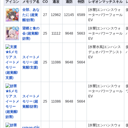
アイコン
メモリア名
CO
通攻
通防
特防
レギオンマッチスキル
全部、あな
[水響]エンハンスウォ
たに (超覚
27
12962
12145
6589
ーターパワーフォール
醒/妨害)
EV
望郷と食の
[水響]エンハンスウォ
会 (超覚醒/
25
11112
9648
5663
ーターパワーフォール
妨害)
EV
[水響水風]エンハンス
デュオパワーアシスト
スイートメ
EV
モリー (超
25
11086
9648
5664
覚醒/支援)
[水響]エンハンスウォ
ーターパワーフォール
スイートメ
EV
モリー (超
25
11086
9648
5664
覚醒/妨害)
[水響]エンハンスウォ
raison d'êt