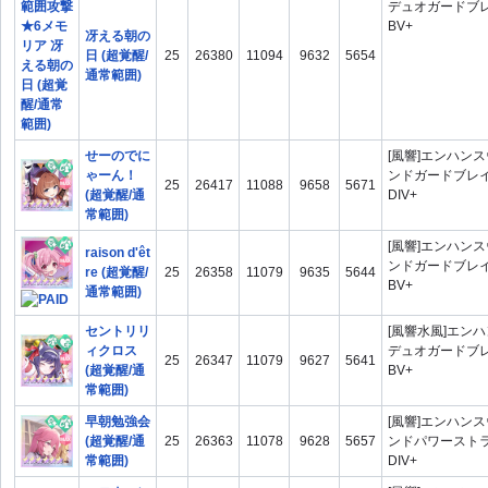
デュオガードブ
BV+
冴える朝の
日 (超覚醒/
25
26380
11094
9632
5654
通常範囲)
せーのでに
[風響]エンハン
ゃーん！
ンドガードブレ
25
26417
11088
9658
5671
(超覚醒/通
DIV+
常範囲)
[風響]エンハン
raison d'êt
ンドガードブレ
re (超覚醒/
25
26358
11079
9635
5644
BV+
通常範囲)
セントリリ
[風響水風]エン
ィクロス
デュオガードブ
25
26347
11079
9627
5641
(超覚醒/通
BV+
常範囲)
早朝勉強会
[風響]エンハン
(超覚醒/通
25
26363
11078
9628
5657
ンドパワースト
常範囲)
DIV+