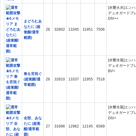
[水響火水]エン
デュオガードブ
DIV++
まどろむあ
なたに (超
26
32802
13345
11951
7506
覚醒/通常
範囲)
[水響水風]エン
デュオガードブ
BV+
春を言祝ぐ
(超覚醒/通
26
32810
13337
11955
7518
常範囲)
[水響水風]エン
デュオガードブ
全部、あな
DIV+
たに (超覚
27
31696
12962
12145
6589
醒/通常範
囲)