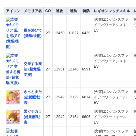
アイコン
メモリア名
CO
通攻
通防
特防
レギオンマッチスキル
[火響]エンハンスファ
イアパワーアシスト
風を浴びて
EV
27
13450
11827
6429
(覚醒/後衛)
[火響]エンハンスファ
イアパワーアシスト
交差する魔
EV
法 (超覚醒/
27
12951
12146
6591
支援)
きっとまた
[火響]エンハンスファ
(超覚醒/妨
27
12949
12129
6614
イアパワーフォール
害)
EV
繋ぐチカラ
[火響]エンハンスファ
(超覚醒/妨
27
12942
12154
6605
イアパワーフォール
害)
EV
[火響]エンハンスファ