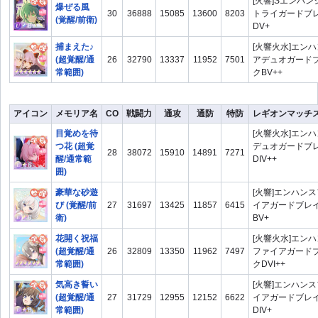
[火響]Sエンハン
爆ぜる風
30
36888
15085
13600
8203
トライガードブ
(覚醒/前衛)
DV+
捕まえた♪
[火響火水]エン
(超覚醒/通
26
32790
13337
11952
7501
アデュオガード
常範囲)
クBV++
アイコン
メモリア名
CO
戦闘力
通攻
通防
特防
レギオンマッチ
目覚めを待
[火響火水]エン
つ花 (超覚
デュオガードブ
28
38072
15910
14891
7271
醒/通常範
DIV++
囲)
豪華な砂遊
[火響]エンハン
び (覚醒/前
27
31697
13425
11857
6415
イアガードブレ
衛)
BV+
花開く祝福
[火響火水]エン
(超覚醒/通
26
32809
13350
11962
7497
ファイアガード
常範囲)
クDVI++
気高き誓い
[火響]エンハン
(超覚醒/通
27
31729
12955
12152
6622
イアガードブレ
常範囲)
DIV+