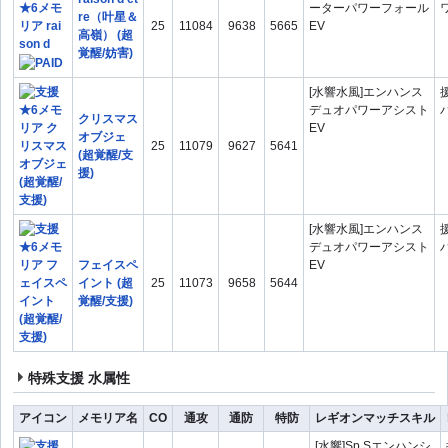
ーターパワーフォール
re（叶星＆
25
11084
9638
5665
EV
高嶺） (超
覚醒/妨害)
[水響水風]エンハンス
デュオパワーアシスト
クリスマス
EV
オブジェ
25
11079
9627
5641
(超覚醒/支
援)
[水響水風]エンハンス
デュオパワーアシスト
フェイスペ
EV
イント (超
25
11073
9658
5644
覚醒/支援)
特殊支援 水属性
アイコン
メモリア名
CO
通攻
通防
特防
レギオンマッチスキル
[水響]Sp.Sエンハンシ