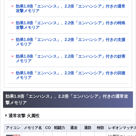
効果1.8倍「エンハンス」、2.2倍「エンハンシア」付きの通常
攻撃メモリア
効果1.8倍「エンハンス」、2.2倍「エンハンシア」付きの特殊
攻撃メモリア
効果1.8倍「エンハンス」、2.2倍「エンハンシア」付きの支援
メモリア
効果1.8倍「エンハンス」、2.2倍「エンハンシア」付きの妨害
メモリア
効果1.8倍「エンハンス」、2.2倍「エンハンシア」付きの回復
メモリア
効果1.8倍「エンハンス」、2.2倍「エンハンシア」付きの通常攻
撃メモリア
通常攻撃 火属性
アイコン
メモリア名
CO
戦闘力
通攻
通防
特防
レギオンマッチ