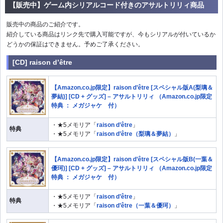
【販売中】ゲーム内シリアルコード付きのアサルトリリィ商品
販売中の商品のご紹介です。
紹介している商品はリンク先で購入可能ですが、今もシリアルが付いているか
どうかの保証はできません。予めご了承ください。
[CD] raison d’être
【Amazon.co.jp限定】raison d’être [スペシャル版A(梨璃＆
夢結)] [CD + グッズ] – アサルトリリィ （Amazon.co.jp限定
特典 ： メガジャケ 付）
・★5メモリア「
raison d’être
」
特典
・★5メモリア「
raison d’être（梨璃＆夢結）
」
【Amazon.co.jp限定】raison d’être [スペシャル版B(一葉＆
優珂)] [CD + グッズ] – アサルトリリィ （Amazon.co.jp限定
特典 ： メガジャケ 付）
・★5メモリア「
raison d’être
」
特典
・★5メモリア「
raison d’être（一葉＆優珂）
」