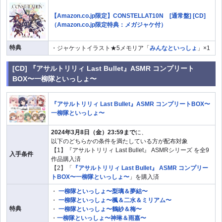
【Amazon.co.jp限定】CONSTELLAT10N [通常盤] [CD]
（Amazon.co.jp限定特典：メガジャケ付）
特典
・ジャケットイラスト★5メモリア「
みんなといっしょ
」×1
[CD] 『アサルトリリィ Last Bullet』ASMR コンプリート
BOX〜一柳隊といっしょ〜
『アサルトリリィ Last Bullet』ASMR コンプリートBOX〜
一柳隊といっしょ〜
2024年3月8日（金）23:59まで
に、
以下のどちらかの条件を満たしている方が配布対象
【1】『アサルトリリィ Last Bullet』 ASMRシリーズ を全9
入手条件
作品購入済
【2】「
『アサルトリリィ Last Bullet』 ASMR コンプリー
トBOX〜一柳隊といっしょ〜
」を購入済
・
一柳隊といっしょ〜梨璃＆夢結〜
・
一柳隊といっしょ〜楓＆二水＆ミリアム〜
特典
・
一柳隊といっしょ〜鶴紗＆梅〜
・
一柳隊といっしょ〜神琳＆雨嘉〜