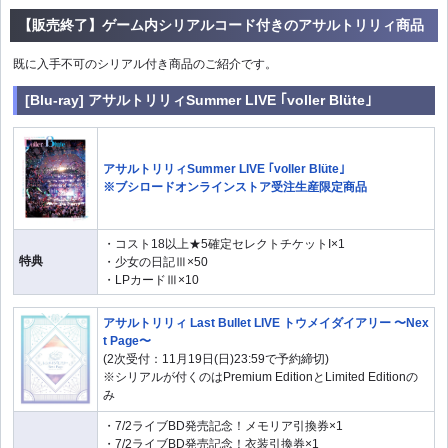
【販売終了】ゲーム内シリアルコード付きのアサルトリリィ商品
既に入手不可のシリアル付き商品のご紹介です。
[Blu-ray] アサルトリリィSummer LIVE ｢voller Blüte｣
アサルトリリィSummer LIVE ｢voller Blüte｣
※ブシロードオンラインストア受注生産限定商品
・コスト18以上★5確定セレクトチケットI×1
特典
・少女の日記Ⅲ×50
・LPカードⅢ×10
アサルトリリィ Last Bullet LIVE トウメイダイアリー 〜Nex
t Page〜
(2次受付：11月19日(日)23:59で予約締切)
※シリアルが付くのはPremium EditionとLimited Editionの
み
・7/2ライブBD発売記念！メモリア引換券×1
・7/2ライブBD発売記念！衣装引換券×1