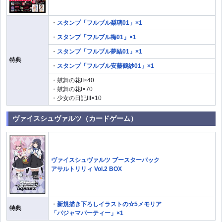
・
スタンプ「フルブル梨璃01」×1
・
スタンプ「フルブル梅01」×1
・
スタンプ「フルブル夢結01」×1
特典
・
スタンプ「フルブル安藤鶴紗01」×1
・鼓舞の花II×40
・鼓舞の花I×70
・少女の日記III×10
ヴァイスシュヴァルツ（カードゲーム）
ヴァイスシュヴァルツ ブースターパック
アサルトリリィ Vol.2 BOX
・
新規描き下ろしイラストの☆5メモリア
特典
「パジャマパーティー」×1