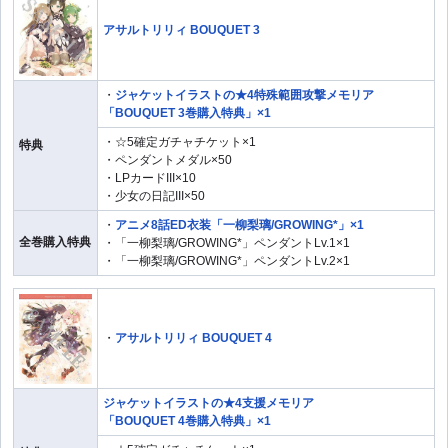
アサルトリリィ BOUQUET 3
・
ジャケットイラストの★4特殊範囲攻撃メモリア
「BOUQUET 3巻購入特典」×1
・☆5確定ガチャチケット×1
特典
・ペンダントメダル×50
・LPカードIII×10
・少女の日記III×50
・
アニメ8話ED衣装「一柳梨璃/GROWING*」×1
全巻購入特典
・「一柳梨璃/GROWING*」ペンダントLv.1×1
・「一柳梨璃/GROWING*」ペンダントLv.2×1
・
アサルトリリィ BOUQUET 4
ジャケットイラストの★4支援メモリア
「BOUQUET 4巻購入特典」×1