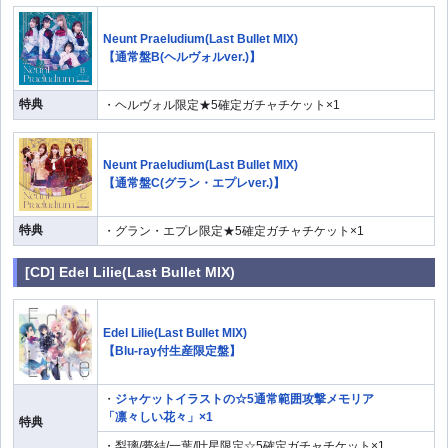
Neunt Praeludium(Last Bullet MIX)
【通常盤B(ヘルヴォルver.)】
特典
・ヘルヴォル限定★5確定ガチャチケット×1
Neunt Praeludium(Last Bullet MIX)
【通常盤C(グラン・エプレver.)】
特典
・グラン・エプレ限定★5確定ガチャチケット×1
[CD] Edel Lilie(Last Bullet MIX)
Edel Lilie(Last Bullet MIX)
【Blu-ray付生産限定盤】
・
ジャケットイラストの☆5通常範囲攻撃メモリア
「凛々しい花々」×1
特典
・梨璃/夢結/一葉/叶星限定☆5確定ガチャチケット×1