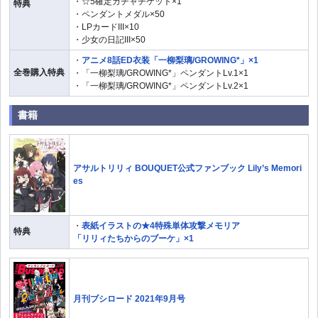
・☆5確定ガチャチケット×1
特典
・ペンダントメダル×50
・LPカードIII×10
・少女の日記III×50
・
アニメ8話ED衣装「一柳梨璃/GROWING*」×1
全巻購入特典
・「一柳梨璃/GROWING*」ペンダントLv.1×1
・「一柳梨璃/GROWING*」ペンダントLv.2×1
書籍
アサルトリリィ BOUQUET公式ファンブック Lily’s Memori
es
・
表紙イラストの★4特殊単体攻撃メモリア
特典
「リリィたちからのブーケ」×1
月刊ブシロード 2021年9月号